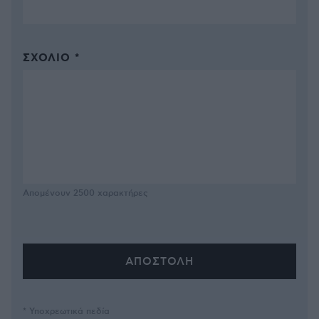
ΣΧΌΛΙΟ *
Απομένουν
2500
χαρακτήρες
* Υποχρεωτικά πεδία