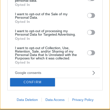
personal data.
grant or deny consent to Google and its third-party tags to
πριν 8 λεπτά
Opted In
use your data for below specified purposes in below Google
Μαίνεται η μεγάλη φωτιά σε δάσος στο Μουζάκι
consent section.
Ηλείας, επιχειρούν 105 πυροσβέστες και 9 εναέρια,
I want to opt-out of the Sale of my
Personal Data.
δείτε βίντεο και φωτογραφίες
Opted In
πριν 17 λεπτά
Δίπλα στην Εθνική μπάσκετ Κ16 ο Βασίλης Σπανούλης:
I want to opt-out of processing my
Personal Data for Targeted Advertising.
Μίλησε στους παίκτες μετά τη νίκη επί της Γεωργίας
Opted In
πριν 19 λεπτά
I want to opt-out of Collection, Use,
Υψηλή χοληστερόλη: Τέσσερις κινήσεις που τη ρίχνουν
Retention, Sale, and/or Sharing of my
με φυσικό τρόπο
Personal Data that Is Unrelated with the
Purposes for which it was collected.
πριν 21 λεπτά
Opted In
Πέθανε στα 74 του χρόνια ο σπουδαίος ηθοποιός Νίκος
Καλογερόπουλος
Google consents
πριν 29 λεπτά
CONFIRM
Υπό μερικό έλεγχο η φωτιά σε χαμηλή βλάστηση στο
Νέο Μοναστήρι Φθιώτιδας
πριν 32 λεπτά
Data Deletion
Data Access
Privacy Policy
Ξύλινες κουτάλες: Πώς τις πλένουμε, πότε τις
αντικαθιστούμε