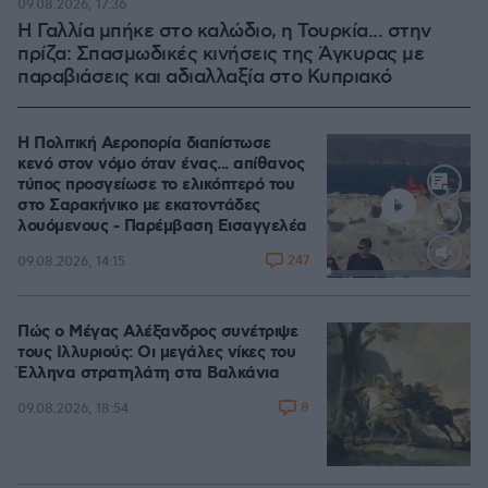
09.08.2026, 17:36
Η Γαλλία μπήκε στο καλώδιο, η Τουρκία... στην
πρίζα: Σπασμωδικές κινήσεις της Άγκυρας με
παραβιάσεις και αδιαλλαξία στο Κυπριακό
Η Πολιτική Αεροπορία διαπίστωσε
κενό στον νόμο όταν ένας... απίθανος
τύπος προσγείωσε το ελικόπτερό του
στο Σαρακήνικο με εκατοντάδες
λουόμενους - Παρέμβαση Εισαγγελέα
247
09.08.2026, 14:15
Loaded
:
100.00%
Πώς ο Μέγας Αλέξανδρος συνέτριψε
τους Ιλλυριούς: Οι μεγάλες νίκες του
Έλληνα στρατηλάτη στα Βαλκάνια
8
09.08.2026, 18:54