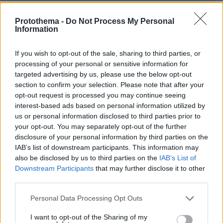
Protothema -
Do Not Process My Personal
Information
ΡΟΗ ΕΙΔΗΣΕΩΝ
If you wish to opt-out of the sale, sharing to third parties, or
Ειδήσεις
Δημοφιλή
Σχολιασμένα
processing of your personal or sensitive information for
targeted advertising by us, please use the below opt-out
πριν 4 λεπτά
section to confirm your selection. Please note that after your
Δημοσίευμα-«κόλαφος» της Daily Mail για κρυφές
opt-out request is processed you may continue seeing
χρεώσεις από μπαρ κι εστιατόρια στην Κέρκυρα: «Μας
interest-based ads based on personal information utilized by
αντιμετωπίζουν σαν πορτοφόλια με πόδια» λένε
us or personal information disclosed to third parties prior to
τουρίστες
your opt-out. You may separately opt-out of the further
disclosure of your personal information by third parties on the
πριν 4 λεπτά
«Εάν γυρνούσα πίσω, δεν θα την έβρισκα ποτέ πια όπως
IAB’s list of downstream participants. This information may
την κρατώ μέσα μου»: Η Αλεξάνδρεια του ηθοποιού
also be disclosed by us to third parties on the
IAB’s List of
Πέρη Μιχαηλίδη
Downstream Participants
that may further disclose it to other
third parties.
πριν 5 λεπτά
Βίντεο: Ανήλικοι έβαλαν φωτιά στο δάσος Άνω
Please note that this website/app uses one or more Google
Personal Data Processing Opt Outs
Βριλησσίων και την έσβησαν, τους αναζητά η
services and may gather and store information including but
Πυροσβεστική
not limited to your visit or usage behaviour. You may click to
I want to opt-out of the Sharing of my