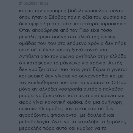
21.05.2026, 10:52
και με την αποπομπή βαζελακόπουλου, πάντα
όπου ήταν ο Σέρβος που η αξία του φυσικά και
δεν αμφισβητείται, είχε και ισχυρό παρασκήνιο.
Όταν αποχώρησε από τον Παο είχε τόσο
μεγάλη εμπιστοσύνη στο υλικό της πρώην
ομάδας του που στα επόμενα χρόνια δεν πήρε
ποτέ ούτε έναν παίκτη ξανά κοντά του.
Αντίθετα από τον αιώνιο αντίπαλο στην ελλάδα
ότι κατάφερνε το μάγκωνε για χρόνια. Αυτός
δεν γυρίζει στον Παο ποτέ γιατί ξέρει τι γίνεται
και φυσικά δεν γίνεται να συνεννοηθεί και με
τον κυκλοθυμικό που έχει το κουμάντο. Ο Παο
μόνο αν αλλάξει νοοτροπία αυτός ο παλαβός
μπορεί να ξανακάνει κάτι μετά από χρόνια και
αφού γίνει κανονική ομάδα, όχι μια ομήγυρη
παικτών. Οι ομάδες πάντα και παντού δεν
αγοράζονται, φτιάχνονται, με δουλειά και
μεθοδολογία. Άντε να το καταλάβει ο ξερόλας
μερακλής τώρα αυτό και κυρίως να το