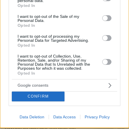
personal data.
grant or deny consent to Google and its third-party tags to
Opted In
use your data for below specified purposes in below Google
consent section.
I want to opt-out of the Sale of my
«Πόλεμος» Σάντσεθ - Μελόνι λόγω
Personal Data.
της Θέουτα: Η Ισπανία επιβάλλει και
Opted In
αυτή έλεγχους στα σύνορα σε πτήσεις
και πλοία από Ιταλία
I want to opt-out of processing my
Personal Data for Targeted Advertising.
1
πριν 26 λεπτά
Opted In
I want to opt-out of Collection, Use,
Retention, Sale, and/or Sharing of my
Personal Data that Is Unrelated with the
Φραντσέσκα Τόκα: Η Ιταλίδα «νύφη»
Purposes for which it was collected.
Opted In
της Eurovision ποζάρει με μπικίνι και...
ολόγυμνη στην μπανιέρα της, δείτε
φωτογραφίες
Google consents
26
07.08.2026, 20:57
CONFIRM
Data Deletion
Data Access
Privacy Policy
«Κάτι απέσπασε την προσοχή του
οδηγού»: Πραγματογνώμονας