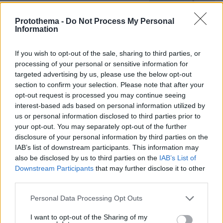
€50 δισ. την ερχόμενη δεκαετία
Protothema -
Do Not Process My Personal
227
07.08.2026, 20:16
Information
If you wish to opt-out of the sale, sharing to third parties, or
processing of your personal or sensitive information for
targeted advertising by us, please use the below opt-out
Νέες καταγγελίες στην Ελπίδα για τη
section to confirm your selection. Please note that after your
Δημοκρατία: Γρατσία, Γαλανός,
opt-out request is processed you may continue seeing
Καρυστιανού και αυλικοί το
interest-based ads based on personal information utilized by
μετέτρεψαν σε φοβικό αρχηγικό
us or personal information disclosed to third parties prior to
κόμμα
your opt-out. You may separately opt-out of the further
67
disclosure of your personal information by third parties on the
07.08.2026, 19:33
IAB’s list of downstream participants. This information may
also be disclosed by us to third parties on the
IAB’s List of
Ο «Δράκος» του Λονδίνου: 40χρονος
Downstream Participants
that may further disclose it to other
με προβλήματα όρασης σκότωνε και
third parties.
βίαζε γυναίκες, η αστυνομία τον είχε
Please note that this website/app uses one or more Google
συλλάβει και τον άφησε ελεύθερο
Personal Data Processing Opt Outs
services and may gather and store information including but
5
πριν μία ώρα
not limited to your visit or usage behaviour. You may click to
I want to opt-out of the Sharing of my