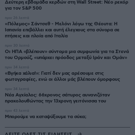
Δεύτερη εβδομάδα κερδών στη Wall Street: Νέο ρεκόρ
για τον S&P 500
πριν 26 λεπτά
«Πόλεμος» Σάντσεθ - Μελόνι λόγω της Θέουτα: Η
Ισπανία επιβάλλει και αυτή έλεγχους στα σύνορα σε
πτήσεις και πλοία από Ιταλία
πριν 30 λεπτά
Οι ΗΠΑ «βλέπουν» σύντομα μια συμφωνία για τα Στενά
του Ορμούζ, «υπάρχει πρόοδος μεταξύ Ιράν και Ομάν»
πριν 34 λεπτά
«Βγήκα χάλια!»: Γιατί δεν μας αρέσουμε στις
φωτογραφίες, ενώ οι άλλοι μάς βλέπουν όμορφους
πριν 34 λεπτά
Νέα Αγχίαλος: 66χρονος σάτυρος αυνανιζόταν
πρακολουθώντας την 13χρονη γειτόνισσα του
πριν 43 λεπτά
Μπορούμε να καταψύξουμε τα σύκα;
ΔΕΙΤΕ ΟΛΕΣ ΤΙΣ ΕΙΔΗΣΕΙΣ