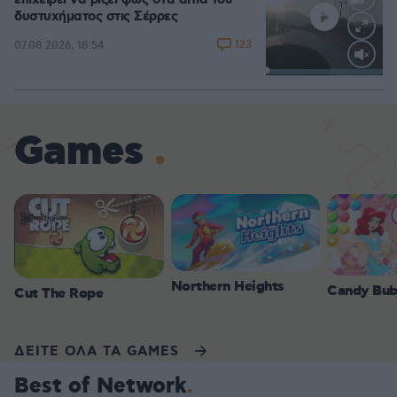
επιχειρεί να ρίξει φως στα αίτια του
δυστυχήματος στις Σέρρες
123
07.08.2026, 18:54
Loaded
:
100.00%
Games
Northern Heights
Candy Bub
Cut The Rope
ΔΕΙΤΕ ΟΛΑ ΤΑ GAMES
Best of Network