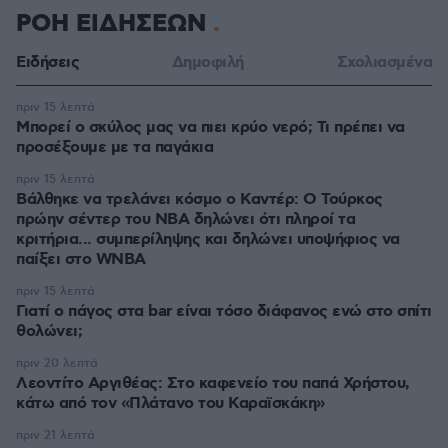
ΡΟΗ ΕΙΔΗΣΕΩΝ
Ειδήσεις
Δημοφιλή
Σχολιασμένα
πριν 15 λεπτά
Μπορεί ο σκύλος μας να πιει κρύο νερό; Τι πρέπει να
προσέξουμε με τα παγάκια
πριν 15 λεπτά
Βάλθηκε να τρελάνει κόσμο ο Καντέρ: Ο Τούρκος
πρώην σέντερ του NBA δηλώνει ότι πληροί τα
κριτήρια... συμπερίληψης και δηλώνει υποψήφιος να
παίξει στο WNBA
πριν 15 λεπτά
Γιατί ο πάγος στα bar είναι τόσο διάφανος ενώ στο σπίτι
θολώνει;
πριν 20 λεπτά
Λεοντίτο Αργιθέας: Στο καφενείο του παπά Χρήστου,
κάτω από τον «Πλάτανο του Καραϊσκάκη»
πριν 21 λεπτά