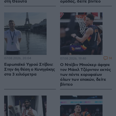
στη Θέουτα
ομάδας, δείτε βίντεο
07.08.2026, 20:04
14
07.08.2026, 19:40
Ευρωπαϊκό Υγρού Στίβου:
Ο Ντέβιν Μπούκερ άφησε
Στην 6η θέση ο Κυνηγάκης
τον Μάικλ Τζόρνταν εκτός
στα 3 χιλιόμετρα
των πέντε κορυφαίων
όλων των εποχών, δείτε
βίντεο