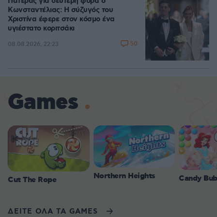
Πατέρας για δεύτερη φορά ο
Κωνσταντέλιας: Η σύζυγός του
Χριστίνα έφερε στον κόσμο ένα
υγιέστατο κοριτσάκι
50
08.08.2026, 22:23
Games
Northern Heights
Candy Bub
Cut The Rope
ΔΕΙΤΕ ΟΛΑ ΤΑ GAMES