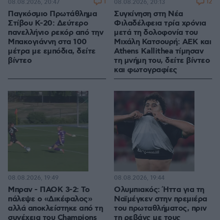
1
12
08.08.2026, 20:47
08.08.2026, 20:13
Παγκόσμιο Πρωτάθλημα
Συγκίνηση στη Νέα
Στίβου Κ-20: Δεύτερο
Φιλαδέλφεια τρία χρόνια
πανελλήνιο ρεκόρ από την
μετά τη δολοφονία του
Μπακογιάννη στα 100
Μιχάλη Κατσουρή: ΑΕΚ και
μέτρα με εμπόδια, δείτε
Athens Kallithea τίμησαν
βίντεο
τη μνήμη του, δείτε βίντεο
και φωτογραφίες
08.08.2026, 19:49
08.08.2026, 19:44
Μπραν - ΠΑΟΚ 3-2: Το
Ολυμπιακός: Ήττα για τη
πάλεψε ο «Δικέφαλος»
Ναϊμέγκεν στην πρεμιέρα
αλλά αποκλείστηκε από τη
του πρωταθλήματος, πριν
συνέχεια του Champions
τη ρεβάνς με τους