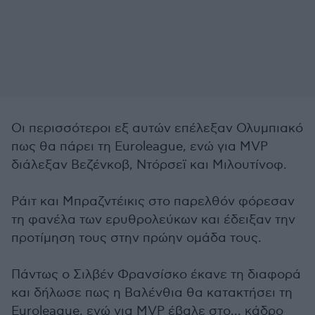
Οι περισσότεροι εξ αυτών επέλεξαν Ολυμπιακό
πως θα πάρει τη Euroleague, ενώ για MVP
διάλεξαν Βεζένκοβ, Ντόρσεϊ και Μιλουτίνοφ.
Ράιτ και Μπραζντέικις στο παρελθόν φόρεσαν
τη φανέλα των ερυθρολεύκων και έδειξαν την
προτίμηση τους στην πρώην ομάδα τους.
Πάντως ο Σιλβέν Φρανσίσκο έκανε τη διαφορά
και δήλωσε πως η Βαλένθια θα κατακτήσει τη
Euroleague, ενώ για MVP έβαλε στο... κάδρο