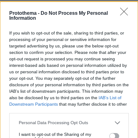
Εγκαταλείπει το κόμμα Καρυστιανού
Protothema -
Do Not Process My Personal
και ο επιχειρηματίας Νίκος
Information
Μπρουτζάκης: Καταγγέλλει κλειστή
κάστα, «λένε προδότες και
If you wish to opt-out of the sale, sharing to third parties, or
πληρωμένους όσους αποχωρούν»
processing of your personal or sensitive information for
276
08.08.2026, 18:48
targeted advertising by us, please use the below opt-out
section to confirm your selection. Please note that after your
opt-out request is processed you may continue seeing
Για ανθρωποκτονία από αμέλεια
interest-based ads based on personal information utilized by
κατηγορούνται οι γονείς του 4χρονου
us or personal information disclosed to third parties prior to
και ο ιδιοκτήτης του beach bar στην
your opt-out. You may separately opt-out of the further
Πάρο: Πώς έγινε η τραγωδία
disclosure of your personal information by third parties on the
77
08.08.2026, 21:22
IAB’s list of downstream participants. This information may
also be disclosed by us to third parties on the
IAB’s List of
Downstream Participants
that may further disclose it to other
third parties.
Συνδικαλιστής ψαράς που αποχώρησε
Please note that this website/app uses one or more Google
από την Ελπίδα της Καρυστιανού, της
Personal Data Processing Opt Outs
services and may gather and store information including but
ζητά να τον προστατέψει:
Καταγγέλλει μεθοδευμένη σπίλωση
not limited to your visit or usage behaviour. You may click to
I want to opt-out of the Sharing of my