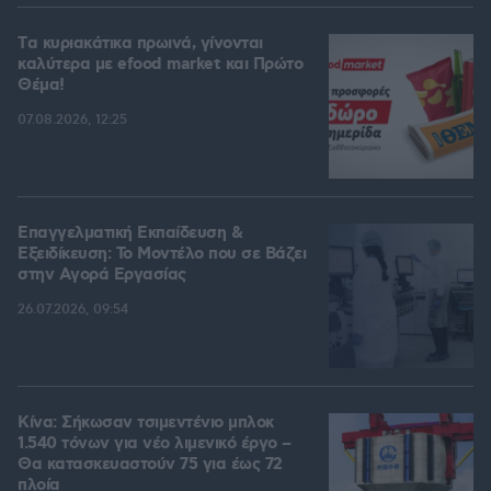
Tα κυριακάτικα πρωινά, γίνονται
καλύτερα με efood market και Πρώτο
Θέμα!
07.08.2026, 12:25
Επαγγελματική Εκπαίδευση &
Εξειδίκευση: Το Mοντέλο που σε Bάζει
στην Aγορά Eργασίας
26.07.2026, 09:54
Κίνα: Σήκωσαν τσιμεντένιο μπλοκ
1.540 τόνων για νέο λιμενικό έργο –
Θα κατασκευαστούν 75 για έως 72
πλοία