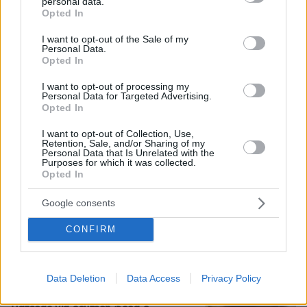
personal data.
από μέλη του κόμματος
grant or deny consent to Google and its third-party tags to
Opted In
use your data for below specified purposes in below Google
39
08.08.2026, 20:05
consent section.
I want to opt-out of the Sale of my
Personal Data.
Opted In
Οι «Πράσινες Μπότες»: 30 χρόνια
μετά, το Έβερεστ μπορεί να δώσει
I want to opt-out of processing my
Personal Data for Targeted Advertising.
πίσω έναν από τους νεκρούς του
Opted In
13
08.08.2026, 21:49
I want to opt-out of Collection, Use,
Retention, Sale, and/or Sharing of my
Personal Data that Is Unrelated with the
Purposes for which it was collected.
Opted In
Τραγωδία στην Πάρο: Πνίγηκε
4χρονος σε πισίνα beach bar, βούτηξε
Google consents
ο μπάρμαν για να τον σώσει
CONFIRM
100
08.08.2026, 19:36
Data Deletion
Data Access
Privacy Policy