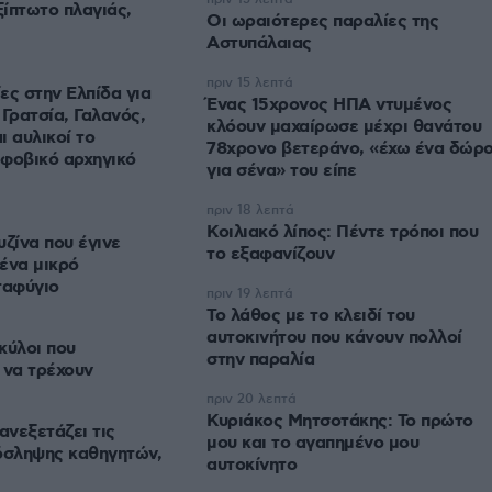
ίπτωτο πλαγιάς,
Οι ωραιότερες παραλίες της
Αστυπάλαιας
πριν 15 λεπτά
ες στην Ελπίδα για
Ένας 15χρονος ΗΠΑ ντυμένος
 Γρατσία, Γαλανός,
κλόουν μαχαίρωσε μέχρι θανάτου
ι αυλικοί το
78χρονο βετεράνο, «έχω ένα δώρ
φοβικό αρχηγικό
για σένα» του είπε
πριν 18 λεπτά
Κοιλιακό λίπος: Πέντε τρόποι που
υζίνα που έγινε
το εξαφανίζουν
ένα μικρό
ταφύγιο
πριν 19 λεπτά
Το λάθος με το κλειδί του
αυτοκινήτου που κάνουν πολλοί
σκύλοι που
στην παραλία
 να τρέχουν
πριν 20 λεπτά
Κυριάκος Μητσοτάκης: Το πρώτο
ανεξετάζει τις
μου και το αγαπημένο μου
όσληψης καθηγητών,
αυτοκίνητο