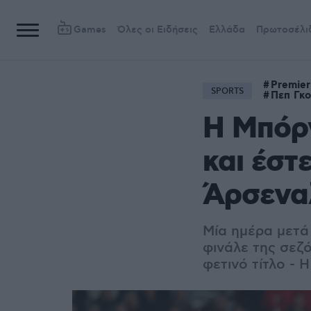
Games
Όλες οι Ειδήσεις
Ελλάδα
Πρωτοσέλι
Premie
SPORTS
Πεπ Γκ
Η Μπόρν
και έστ
Άρσεναλ
Μία ημέρα μετά
φινάλε της σεζόν
φετινό τίτλο -