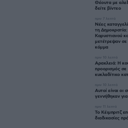
Θέουτα με αλεξ
δείτε βίντεο
πριν 7 λεπτά
Νέες καταγγελί
τη Δημοκρατία:
Καρυστιανού κα
μετέτρεψαν σε 
κόμμα
πριν 10 λεπτά
Αρακλειά: Η κο
προορισμός σε 
κυκλαδίτικο κα
πριν 10 λεπτά
Αυτοί είναι οι 
γεννήθηκαν για
πριν 11 λεπτά
Το Κέιμπριτζ επ
διαδικασίες πρ