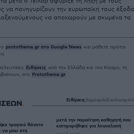
α μετά ο Τέιλορ σφύριξε τη λήξη με τους
ς να πανηγυρίζουν την ευρωπαϊκή τους έξοδ
ιλοξενούμενους να αποχωρούν με σκυμένα τα
protothema.gr στο Google News
το
και μάθετε πρώτοι
εις
Ειδήσεις
 τελευταίες
από την Ελλάδα και τον Κόσμο, τη
Protothema.gr
μβαίνουν, στο
Ειδήσεις
Δημοφιλή
Σχολιασμέν
ΗΣΕΩΝ
μετά την παραίτηση καθηγητή που
ήκε τραγικό θάνατο
κατηγορήθηκε για λογοκλοπή
 να μπει στη
πριν 15 λεπτά