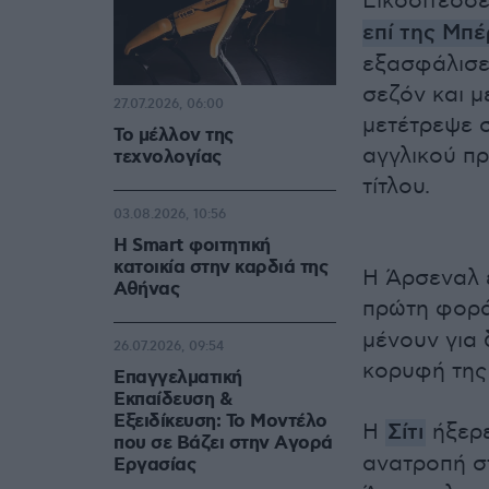
Εικοσιτέσσε
επί της Μπέ
εξασφάλισε 
σεζόν και με
27.07.2026, 06:00
μετέτρεψε σ
Το μέλλον της
αγγλικού π
τεχνολογίας
τίτλου.
03.08.2026, 10:56
Η Smart φοιτητική
κατοικία στην καρδιά της
Η Άρσεναλ ε
Αθήνας
πρώτη φορά
μένουν για
26.07.2026, 09:54
κορυφή της
Επαγγελματική
Εκπαίδευση &
Εξειδίκευση: Το Mοντέλο
Η
Σίτι
ήξερε
που σε Bάζει στην Aγορά
ανατροπή στ
Eργασίας