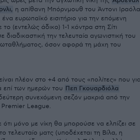
ρις ώρες μετά την αγχωτική νίκη της
Άρσεναλ
ρνλι,
η απίθανη Μπόρνμουθ του Άντονι Ιραόλ
ένα ευρωπαϊκό εισιτήριο για την επόμενη
 το (εντελώς άδικο) 1-1 κόντρα στη Σίτι
ε διαδικαστική την τελευταία αγωνιστική του
ρωταθλήματος, όσον αφορά τη μάχη του
ίναι πλέον στο +4 από τους «πολίτες» που γι
 επί των ημερών του
Πεπ Γκουαρδιόλα
 δεύτερη συνεχόμενη σεζόν μακριά από την
 Premier League.
 ότι μόνο με νίκη θα μπορούσε να ελπίζει σε
ο τελευταίο ματς (υποδέχεται τη Βίλα, η