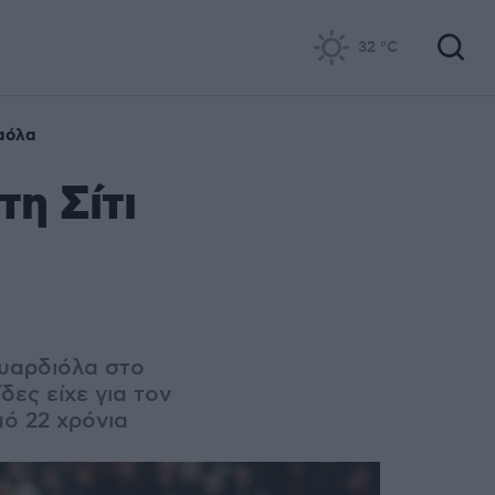
32
°C
ραόλα
η Σίτι
ουαρδιόλα στο
δες είχε για τον
πό 22 χρόνια