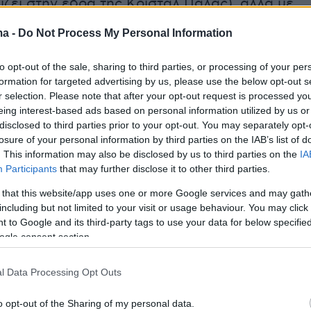
ζει στην έδρα της Κρίσταλ Πάλας), αλλά με
 πρώτο 15λεπτο (μια καλή στιγμή με τον
ma -
Do Not Process My Personal Information
ένα ακυρωθέν γκολ του Σεμένιο για οφσάιντ)
πρόσωπο ομάδας που παίζει τελικό
to opt-out of the sale, sharing to third parties, or processing of your per
formation for targeted advertising by us, please use the below opt-out s
r selection. Please note that after your opt-out request is processed y
eing interest-based ads based on personal information utilized by us or
μουθ
, που επίσης ετοιμάζεται να αποχαιρετίσει
disclosed to third parties prior to your opt-out. You may separately opt-
τεχνικό της, όσο περνούσε η ώρα τόσο πιο
losure of your personal information by third parties on the IAB’s list of
. This information may also be disclosed by us to third parties on the
IA
γινόταν με τον Ελ Κρουπί τζούνιορ στο 37' να
Participants
that may further disclose it to other third parties.
 στο Vitality Stadium εκτελώντας τον
 that this website/app uses one or more Google services and may gath
 με άπιαστο πλασέ...
including but not limited to your visit or usage behaviour. You may click 
 to Google and its third-party tags to use your data for below specifi
ogle consent section.
το γκολ.
l Data Processing Opt Outs
» είχαν στη διάθεση τους μία ώρα για να
o opt-out of the Sharing of my personal data.