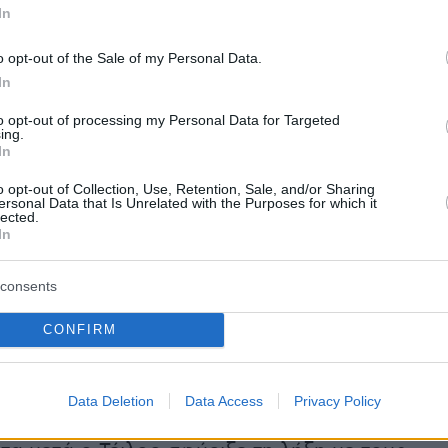
ην ανατροπή, ωστόσο σε κανένα σημείο του
In
μπόρεσαν να βγάλουν μέσα στο γήπεδο τον
o opt-out of the Sale of my Personal Data.
εαυτό με αποτέλεσμα η Μπόρνμουθ να κρατά
In
οβάδισμα και από το 89' ΄΄εως το 90'+5' έχασ
νες ευκαιρίες για το 2-0 (ανάμεσα τους και
to opt-out of processing my Personal Data for Targeted
ing.
νεπανάληπτο τετ α τετ).
In
o opt-out of Collection, Use, Retention, Sale, and/or Sharing
ωσε (χάνοντας τις ελπίδες που είχε ακόμη και
ersonal Data that Is Unrelated with the Purposes for which it
lected.
mpions League) καθώς στο 90'+5' σε φάση
In
 Χάαλαντ ισοφάρισε σε 1-1! Μάλιστα στο
επτο οι φιλοξενούμενοι άγγιξαν μια μυθική
consents
λά Ρόδρι και Τσέρκι μπερδεύτηκαν και δεν
CONFIRM
 βρουν το σουτ για το 1-2.
Data Deletion
Data Access
Privacy Policy