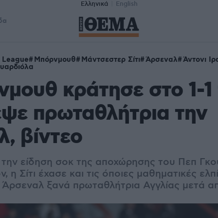
Ελληνικά
English
δα
r League
Μπόρνμουθ
Μάντσεστερ Σίτι
Άρσεναλ
Άντονι Ι
ουαρδιόλα
μουθ κράτησε στο 1-1 τ
εψε πρωταθλήτρια την
, βίντεο
 την είδηση σοκ της αποχώρησης του Πεπ Γκ
, η Σίτι έχασε και τις όποιες μαθηματικές ελπί
 Η Άρσεναλ ξανά πρωταθλήτρια Αγγλίας μετά α