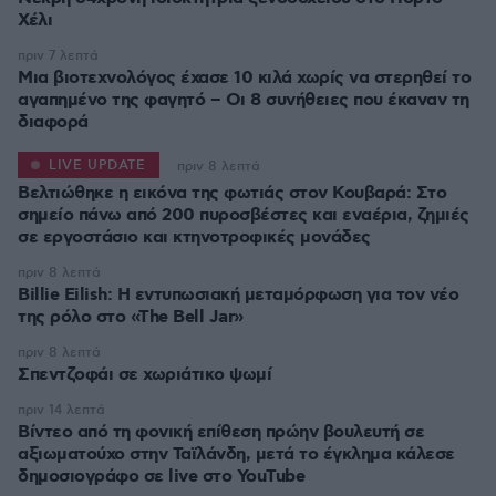
Χέλι
πριν 7 λεπτά
Μια βιοτεχνολόγος έχασε 10 κιλά χωρίς να στερηθεί το
αγαπημένο της φαγητό – Οι 8 συνήθειες που έκαναν τη
διαφορά
LIVE UPDATE
πριν 8 λεπτά
Βελτιώθηκε η εικόνα της φωτιάς στον Κουβαρά: Στο
σημείο πάνω από 200 πυροσβέστες και εναέρια, ζημιές
σε εργοστάσιο και κτηνοτροφικές μονάδες
πριν 8 λεπτά
Billie Eilish: Η εντυπωσιακή μεταμόρφωση για τον νέο
της ρόλο στο «The Bell Jar»
πριν 8 λεπτά
Σπεντζοφάι σε χωριάτικο ψωμί
πριν 14 λεπτά
Βίντεο από τη φονική επίθεση πρώην βουλευτή σε
αξιωματούχο στην Ταϊλάνδη, μετά το έγκλημα κάλεσε
δημοσιογράφο σε live στο YouTube