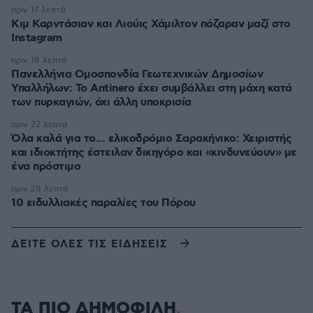
πριν 17 λεπτά
Κιμ Καρντάσιαν και Λιούις Χάμιλτον πόζαραν μαζί στο
Instagram
πριν 18 λεπτά
Πανελλήνια Ομοσπονδία Γεωτεχνικών Δημοσίων
Υπαλλήλων: Το Antinero έχει συμβάλλει στη μάχη κατά
των πυρκαγιών, όχι άλλη υποκρισία
πριν 22 λεπτά
Όλα καλά για το... ελικοδρόμιο Σαρακήνικο: Χειριστής
και ιδιοκτήτης έστειλαν δικηγόρο και «κινδυνεύουν» με
ένα πρόστιμο
πριν 28 λεπτά
10 ειδυλλιακές παραλίες του Πόρου
ΔΕΙΤΕ ΟΛΕΣ ΤΙΣ ΕΙΔΗΣΕΙΣ
ΤΑ ΠΙΟ ΔΗΜΟΦΙΛΗ