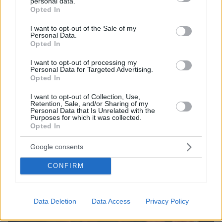
personal data.
grant or deny consent to Google and its third-party tags to
10.08.2026, 08:51
Opted In
use your data for below specified purposes in below Google
ΔΕΘ τετραετίας με μέτρα για όλους: Τι θα πει ο
consent section.
Μητσοτάκης στη Θεσσαλονίκη για μισθούς,
I want to opt-out of the Sale of my
Personal Data.
συντάξεις, επιχειρήσεις, αγρότες και στεγαστικό
Opted In
I want to opt-out of processing my
Personal Data for Targeted Advertising.
Opted In
I want to opt-out of Collection, Use,
Retention, Sale, and/or Sharing of my
Personal Data that Is Unrelated with the
Purposes for which it was collected.
Opted In
Google consents
CONFIRM
Data Deletion
Data Access
Privacy Policy