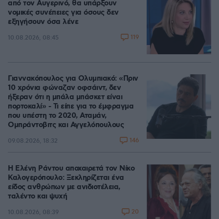
από τον Αυγερινό, θα υπάρξουν
νομικές συνέπειες για όσους δεν
εξηγήσουν όσα λένε
119
10.08.2026, 08:45
Γιαννακόπουλος για Ολυμπιακό: «Πριν
10 χρόνια φώναζαν οφσάιντ, δεν
ήξεραν ότι η μπάλα μπάσκετ είναι
πορτοκαλί» - Τι είπε για το έμφραγμα
που υπέστη το 2020, Αταμάν,
Ομπράντοβιτς και Αγγελόπουλους
146
09.08.2026, 18:32
Η Ελένη Ράντου αποχαιρετά τον Νίκο
Καλογερόπουλο: Ξεκληρίζεται ένα
είδος ανθρώπων με ανιδιοτέλεια,
ταλέντο και ψυχή
20
10.08.2026, 08:39