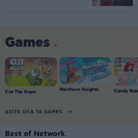
Games
Northern Heights
Candy Bub
Cut The Rope
ΔΕΙΤΕ ΟΛΑ ΤΑ GAMES
Best of Network