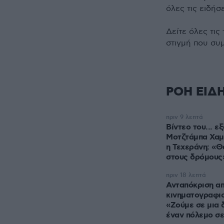
όλες τις ειδήσ
Δείτε όλες τις
στιγμή που συ
ΡΟΗ ΕΙΔ
πριν 9 λεπτά
Βίντεο του... 
Μοτζτάμπα Χαμ
η Τεχεράνη: «Θ
στους δρόμους
πριν 18 λεπτά
Ανταπόκριση α
κινηματογραφισ
«Ζούμε σε μια 
έναν πόλεμο σε