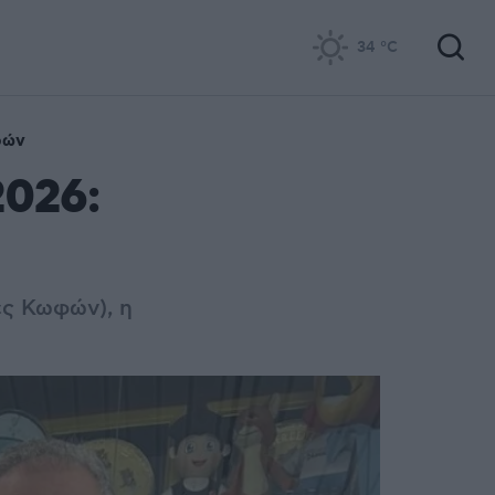
34
°C
φών
2026:
ες Κωφών), η