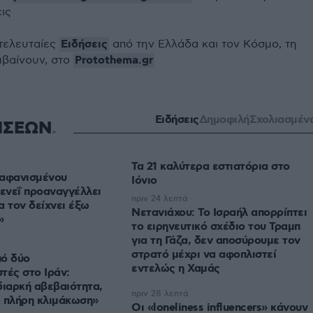
εις
Ειδήσεις
 τελευταίες
από την Ελλάδα και τον Κόσμο, τη
Protothema.gr
μβαίνουν, στο
Ειδήσεις
Δημοφιλή
Σχολιασμέν
ΗΣΕΩΝ
Τα 21 καλύτερα εστιατόρια στο
εξαφανισμένου
Ιόνιο
ενεΐ προαναγγέλλει
πριν 24 λεπτά
α τον δείχνει έξω
Νετανιάχου: Το Ισραήλ απορρίπτει
»
το ειρηνευτικό σχέδιο του Τραμπ
για τη Γάζα, δεν αποσύρουμε τον
στρατό μέχρι να αφοπλιστεί
πό δύο
εντελώς η Χαμάς
τές στο Ιράν:
διαρκή αβεβαιότητα,
πριν 28 λεπτά
 πλήρη κλιμάκωση»
Οι «loneliness influencers» κάνουν