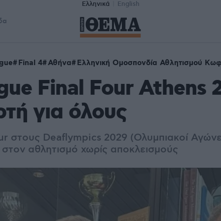
Ελληνικά
English
δα
ague
Final 4
Αθήνα
Ελληνική Ομοσπονδία Αθλητισμού Κω
gue Final Four Athens 
ρτή για όλους
our στους Deaflympics 2029 (Ολυμπιακοί Αγών
 στον αθλητισμό χωρίς αποκλεισμούς