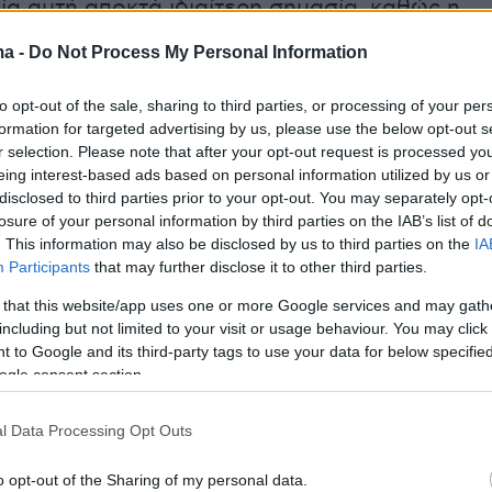
α αυτή αποκτά ιδιαίτερη σημασία, καθώς η
ιλοξενήσει τους 26ους Ολυμπιακούς Αγώνες
ma -
Do Not Process My Personal Information
lympics) το 2029, επιβεβαιώνοντας τη
επιλογή της χώρας να επενδύει στον
to opt-out of the sale, sharing to third parties, or processing of your per
χωρίς αποκλεισμούς.
formation for targeted advertising by us, please use the below opt-out s
r selection. Please note that after your opt-out request is processed y
eing interest-based ads based on personal information utilized by us or
disclosed to third parties prior to your opt-out. You may separately opt-
our Athens 2026
είναι μια διοργάνωση που
losure of your personal information by third parties on the IAB’s list of
. This information may also be disclosed by us to third parties on the
IA
όλους. Η παρουσία της Ελληνικής Ομοσπονδίας
Participants
that may further disclose it to other third parties.
 Κωφών ενισχύει ουσιαστικά το μήνυμα της
 that this website/app uses one or more Google services and may gath
μμετοχής και συνδέεται με τη μεγάλη
including but not limited to your visit or usage behaviour. You may click 
των Deaflympics 2029, που φέρνουν την Αθήνα
 to Google and its third-party tags to use your data for below specifi
τρο του συμπεριληπτικού αθλητισμού» δήλωσε
ogle consent section.
 της Οργανωτικής Επιτροπής του Final Four
l Data Processing Opt Outs
, Δημήτρης Φραγκάκης, ενώ ο ομόλογος του
Βασίλης Κόσκορης, υπογράμμισε: «Η
o opt-out of the Sharing of my personal data.