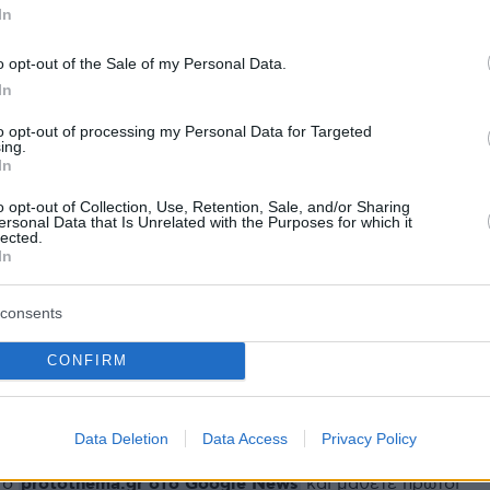
ας στο Final Four Athens 2026 αποτελεί μια
In
υκαιρία να αναδείξουμε τον αθλητισμό των
o opt-out of the Sale of my Personal Data.
α χτίσουμε γέφυρες με το ευρύ κοινό, ενόψε
In
ργάνωσης των Deaflympics 2029 στην Αθήνα».
to opt-out of processing my Personal Data for Targeted
ing.
γραμματέας της ΕΟΑΚ, Τάκης Κορδονούρης,
In
«Μέσα από τις δράσεις στη Fan Zone, δίνουμε
o opt-out of Collection, Use, Retention, Sale, and/or Sharing
ητα στον κόσμο να γνωρίσει έναν αθλητισμό
ersonal Data that Is Unrelated with the Purposes for which it
lected.
μούς, σε μια περίοδο που η χώρα μας
In
ται για μια κορυφαία διεθνή διοργάνωση,
mpics 2029».
consents
 φιλοξενεί απλώς ένα Final Four. Χτίζει την
CONFIRM
ρα του αθλητισμού. Χωρίς αποκλεισμούς,
έσεις.
Data Deletion
Data Access
Privacy Policy
protothema.gr στο Google News
το
και μάθετε πρώτοι