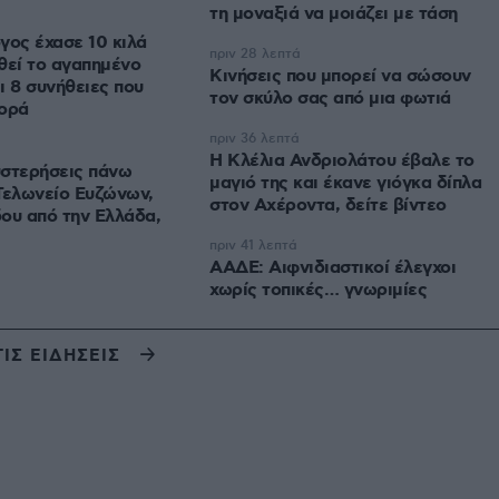
τη μοναξιά να μοιάζει με τάση
γος έχασε 10 κιλά
πριν 28 λεπτά
θεί το αγαπημένο
Κινήσεις που μπορεί να σώσουν
ι 8 συνήθειες που
τον σκύλο σας από μια φωτιά
φορά
πριν 36 λεπτά
Η Κλέλια Ανδριολάτου έβαλε το
υστερήσεις πάνω
μαγιό της και έκανε γιόγκα δίπλα
Τελωνείο Ευζώνων,
στον Αχέροντα, δείτε βίντεο
ου από την Ελλάδα,
πριν 41 λεπτά
ΑΑΔΕ: Αιφνιδιαστικοί έλεγχοι
χωρίς τοπικές… γνωριμίες
ΤΙΣ ΕΙΔΗΣΕΙΣ