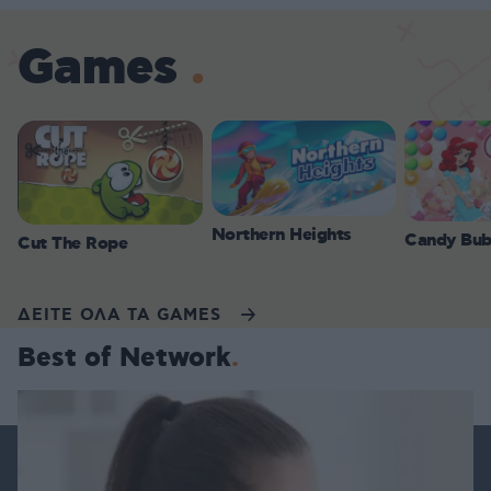
Games
Northern Heights
Candy Bub
Cut The Rope
ΔΕΙΤΕ ΟΛΑ ΤΑ GAMES
Best of Network