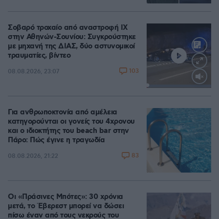
Σοβαρό τροχαίο από αναστροφή ΙΧ
στην Αθηνών-Σουνίου: Συγκρούστηκε
με μηχανή της ΔΙΑΣ, δύο αστυνομικοί
τραυματίες, βίντεο
103
08.08.2026, 23:07
Loaded
:
100.00%
Για ανθρωποκτονία από αμέλεια
κατηγορούνται οι γονείς του 4χρονου
και ο ιδιοκτήτης του beach bar στην
Πάρο: Πώς έγινε η τραγωδία
83
08.08.2026, 21:22
Οι «Πράσινες Μπότες»: 30 χρόνια
μετά, το Έβερεστ μπορεί να δώσει
πίσω έναν από τους νεκρούς του