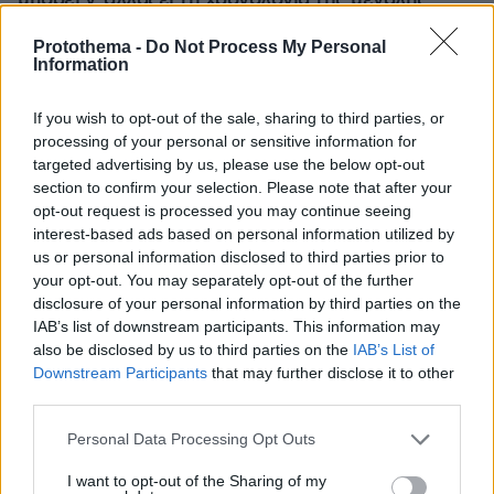
μπορεί ν' αλλάξει τη χρονολογία της μεγάλης
έκρηξης
Protothema -
Do Not Process My Personal
Information
If you wish to opt-out of the sale, sharing to third parties, or
processing of your personal or sensitive information for
targeted advertising by us, please use the below opt-out
section to confirm your selection. Please note that after your
opt-out request is processed you may continue seeing
interest-based ads based on personal information utilized by
us or personal information disclosed to third parties prior to
your opt-out. You may separately opt-out of the further
disclosure of your personal information by third parties on the
IAB’s list of downstream participants. This information may
also be disclosed by us to third parties on the
IAB’s List of
Downstream Participants
that may further disclose it to other
third parties.
Please note that this website/app uses one or more Google
Personal Data Processing Opt Outs
services and may gather and store information including but
not limited to your visit or usage behaviour. You may click to
I want to opt-out of the Sharing of my