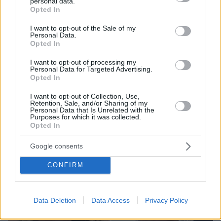
personal data.
grant or deny consent to Google and its third-party tags to
Opted In
use your data for below specified purposes in below Google
consent section.
I want to opt-out of the Sale of my
08.08.2026, 21:43
Personal Data.
Χόρχε Μέσι: Ο εργάτης από το Ροσάριο που πήρε
Opted In
τον 13χρονο Λιονέλ από το χέρι και άλλαξε την
ιστορία του ποδοσφαίρου με μια υπογραφή σε...
I want to opt-out of processing my
Personal Data for Targeted Advertising.
χαρτοπετσέτα
Opted In
I want to opt-out of Collection, Use,
Retention, Sale, and/or Sharing of my
Personal Data that Is Unrelated with the
Purposes for which it was collected.
Opted In
Google consents
CONFIRM
Data Deletion
Data Access
Privacy Policy