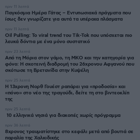
πριν 11 λεπτά
Παγκόσμια Ημέρα Γάτας – Εντυπωσιακά πράγματα που
ίσως δεν γνωρίζατε για αυτά τα υπέροχα πλάσματα
πριν 11 λεπτά
Oil Pulling: To viral trend του Tik-Tok που υπόσχεται πιο
λευκά δόντια με ένα μόνο συστατικό
πριν 23 λεπτά
Από τη Μόρια στον γάμο, τη ΜΚΟ και την κατηγορία για
φόνο: Η σκοτεινή διαδρομή του 26χρονου Αφγανού που
σκότωσε τη Βρετανίδα στην Κυψέλη
πριν 25 λεπτά
Η 13χρονη Νορθ Γουέστ ραπάρει για «προδοσία» και
«πόνο» στο νέο της τραγούδι, δείτε τη στο βιντεοκλίπ
της
πριν 25 λεπτά
10 ελληνικά νησιά για διακοπές χωρίς πρόγραμμα
πριν 36 λεπτά
8χρονος τραυματίστηκε στο κεφάλι μετά από βουτιά σε
παραλία της Χαλκιδικής