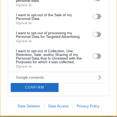
personal data.
grant or deny consent to Google and its third-party tags to
Opted In
use your data for below specified purposes in below Google
consent section.
I want to opt-out of the Sale of my
Personal Data.
Opted In
I want to opt-out of processing my
Personal Data for Targeted Advertising.
Opted In
I want to opt-out of Collection, Use,
Retention, Sale, and/or Sharing of my
Personal Data that Is Unrelated with the
Purposes for which it was collected.
Opted In
Google consents
08.08.2026, 08:57
CONFIRM
Το «σκουλήκι του διαβόλου» που ζει 1,3 χιλιόμετρα
κάτω από τη Γη και αλλάζει όσα γνωρίζαμε για τη
ζωή: «Οι άνθρωποι δεν κυβερνάμε τον κόσμο»
Data Deletion
Data Access
Privacy Policy