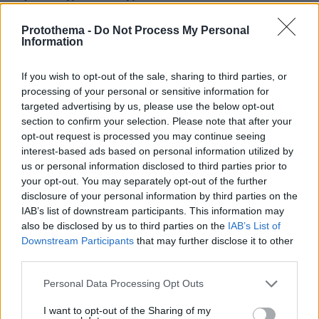
πριν 38 λεπτά
Protothema -
Do Not Process My Personal
Συνεδρίασε η Επιτροπή Εκτίμησης Κινδύνου λόγω των
Information
υψηλών θερμοκρασιών και της ενίσχυσης των ανέμων
πριν 40 λεπτά
If you wish to opt-out of the sale, sharing to third parties, or
Υπουργείο Υγείας: Στέλνει μήνυμα για ασφαλή
processing of your personal or sensitive information for
κολύμβηση στους άνω των 60 – 284 θάνατοι από πνιγμό
targeted advertising by us, please use the below opt-out
πέρυσι
section to confirm your selection. Please note that after your
opt-out request is processed you may continue seeing
interest-based ads based on personal information utilized by
ΔΕΙΤΕ ΟΛΕΣ ΤΙΣ ΕΙΔΗΣΕΙΣ
us or personal information disclosed to third parties prior to
your opt-out. You may separately opt-out of the further
disclosure of your personal information by third parties on the
IAB’s list of downstream participants. This information may
ΤΑ ΠΙΟ ΔΗΜΟΦΙΛΗ
also be disclosed by us to third parties on the
IAB’s List of
Downstream Participants
that may further disclose it to other
third parties.
Please note that this website/app uses one or more Google
Personal Data Processing Opt Outs
services and may gather and store information including but
not limited to your visit or usage behaviour. You may click to
I want to opt-out of the Sharing of my