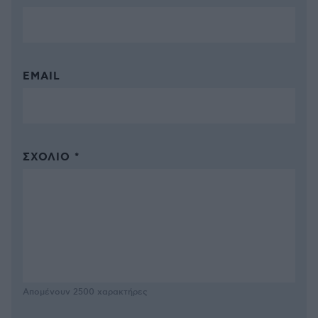
EMAIL
ΣΧΌΛΙΟ *
Απομένουν
2500
χαρακτήρες