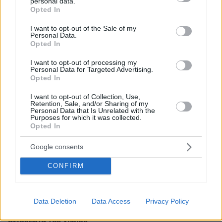
personal data.
grant or deny consent to Google and its third-party tags to
Opted In
use your data for below specified purposes in below Google
ΡΟΗ ΕΙΔΗΣΕΩΝ
consent section.
I want to opt-out of the Sale of my
Personal Data.
Opted In
Ειδήσεις
Δημοφιλή
Σχολιασμένα
I want to opt-out of processing my
πριν 12 λεπτά
Personal Data for Targeted Advertising.
Μπορούμε να καταψύξουμε τα σύκα;
Opted In
πριν 14 λεπτά
I want to opt-out of Collection, Use,
Η φωτογραφία της 61χρονης Ελίζαμπεθ Χάρλεϊ με
Retention, Sale, and/or Sharing of my
Personal Data that Is Unrelated with the
μπικίνι
Purposes for which it was collected.
Opted In
πριν 20 λεπτά
Ο «Δράκος» του Λονδίνου: 40χρονος με προβλήματα
Google consents
όρασης σκότωνε και βίαζε γυναίκες, η αστυνομία τον
είχε συλλάβει και τον άφησε ελεύθερο
CONFIRM
πριν 24 λεπτά
Οι 10 «ήσυχες» παραλίες της Νάξου
πριν 34 λεπτά
Data Deletion
Data Access
Privacy Policy
Τήνος: Μια διαδρομή στα χωριά, τα τοπία και τα
αξιοθέατα του νησιού