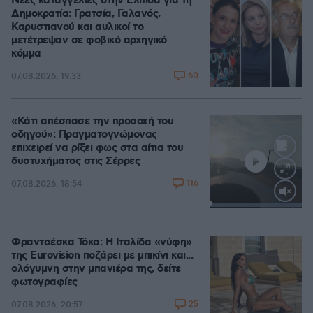
Νέες καταγγελίες στην Ελπίδα για τη
Δημοκρατία: Γρατσία, Γαλανός,
Καρυστιανού και αυλικοί το
μετέτρεψαν σε φοβικό αρχηγικό
κόμμα
60
07.08.2026, 19:33
«Κάτι απέσπασε την προσοχή του
οδηγού»: Πραγματογνώμονας
επιχειρεί να ρίξει φως στα αίτια του
δυστυχήματος στις Σέρρες
116
07.08.2026, 18:54
Loaded
:
100.00%
Φραντσέσκα Τόκα: Η Ιταλίδα «νύφη»
της Eurovision ποζάρει με μπικίνι και...
ολόγυμνη στην μπανιέρα της, δείτε
φωτογραφίες
25
07.08.2026, 20:57