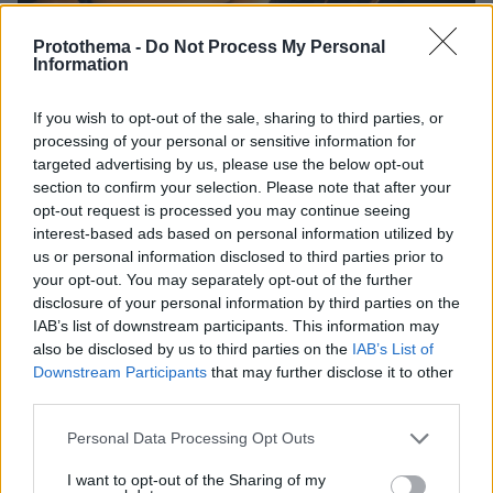
Protothema -
Do Not Process My Personal
Information
If you wish to opt-out of the sale, sharing to third parties, or
processing of your personal or sensitive information for
targeted advertising by us, please use the below opt-out
section to confirm your selection. Please note that after your
opt-out request is processed you may continue seeing
interest-based ads based on personal information utilized by
27.07.2026, 06:00
us or personal information disclosed to third parties prior to
Το μέλλον της τεχνολογίας
your opt-out. You may separately opt-out of the further
disclosure of your personal information by third parties on the
IAB’s list of downstream participants. This information may
03.08.2026, 10:56
also be disclosed by us to third parties on the
IAB’s List of
Η Smart φοιτητική κατοικία στην καρδιά της Αθήνας
Downstream Participants
that may further disclose it to other
third parties.
26.07.2026, 09:54
Επαγγελματική Εκπαίδευση & Εξειδίκευση: Το Mοντέλο που
Please note that this website/app uses one or more Google
Personal Data Processing Opt Outs
σε Bάζει στην Aγορά Eργασίας
services and may gather and store information including but
not limited to your visit or usage behaviour. You may click to
I want to opt-out of the Sharing of my