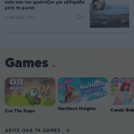
σπίτι που τον φρόντιζαν μία εβδομάδα
μετά τη φωτιά
4
07.08.2026, 21:57
Games
Northern Heights
Candy Bub
Cut The Rope
ΔΕΙΤΕ ΟΛΑ ΤΑ GAMES