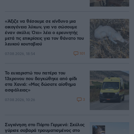
«Άξιζε να θέσουμε σε κίνδυνο μια
οικογένεια λύκων, για να σώσουμε
έναν σκύλο; Όχι» λέει ο ερευνητής
μετά τις επικρίσεις για τον θάνατο του
λευκού κουταβιού
101
07.08.2026, 18:54
Το ευχαριστώ του πατέρα του
13χρονου που δαγκώθηκε από φίδι
στα Χανιά: «Μας δώσατε αίσθημα
ασφάλειας»
3
07.08.2026, 10:26
Συγκίνηση στο Πόρτο Γερμενό: Σκύλος
γύρισε σοβαρά τραυματισμένος στο