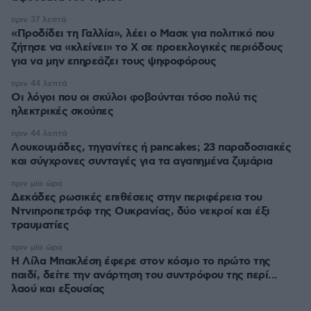
πριν 37 λεπτά
«Προδίδει τη Γαλλία», λέει ο Μασκ για πολιτικό που
ζήτησε να «κλείνει» το X σε προεκλογικές περιόδους
για να μην επηρεάζει τους ψηφοφόρους
πριν 44 λεπτά
Οι λόγοι που οι σκύλοι φοβούνται τόσο πολύ τις
ηλεκτρικές σκούπες
πριν 44 λεπτά
Λουκουμάδες, τηγανίτες ή pancakes; 23 παραδοσιακές
και σύγχρονες συνταγές για τα αγαπημένα ζυμάρια
πριν μία ώρα
Δεκάδες ρωσικές επιθέσεις στην περιφέρεια του
Ντνιπροπετρόφ της Ουκρανίας, δύο νεκροί και έξι
τραυματίες
πριν μία ώρα
Η Λίλα Μπακλέση έφερε στον κόσμο το πρώτο της
παιδί, δείτε την ανάρτηση του συντρόφου της περί...
λαού και εξουσίας