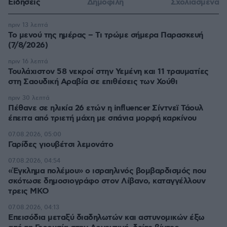
Ειδήσεις
Δημοφιλή
Σχολιασμένα
πριν 13 λεπτά
Το μενού της ημέρας – Τι τρώμε σήμερα Παρασκευή
(7/8/2026)
πριν 16 λεπτά
Τουλάχιστον 58 νεκροί στην Υεμένη και 11 τραυματίες
στη Σαουδική Αραβία σε επιθέσεις των Χούθι
πριν 30 λεπτά
Πέθανε σε ηλικία 26 ετών η influencer Σίντνεϊ Τάουλ
έπειτα από τριετή μάχη με σπάνια μορφή καρκίνου
07.08.2026, 05:00
Γαρίδες γιουβέτσι λεμονάτο
07.08.2026, 04:54
«Έγκλημα πολέμου» ο ισραηλινός βομβαρδισμός που
σκότωσε δημοσιογράφο στον Λίβανο, καταγγέλλουν
τρεις ΜΚΟ
07.08.2026, 04:13
Επεισόδια μεταξύ διαδηλωτών και αστυνομικών έξω