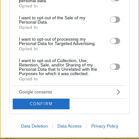
personal data.
grant or deny consent to Google and its third-party tags to
Opted In
use your data for below specified purposes in below Google
consent section.
I want to opt-out of the Sale of my
Personal Data.
Opted In
I want to opt-out of processing my
Personal Data for Targeted Advertising.
Απομένουν
2500
χαρακτήρες
Opted In
I want to opt-out of Collection, Use,
Retention, Sale, and/or Sharing of my
Personal Data that Is Unrelated with the
Purposes for which it was collected.
Opted In
Google consents
* Υποχρεωτικά πεδία
CONFIRM
Data Deletion
Data Access
Privacy Policy
ΡΟΗ ΕΙΔΗΣΕΩΝ