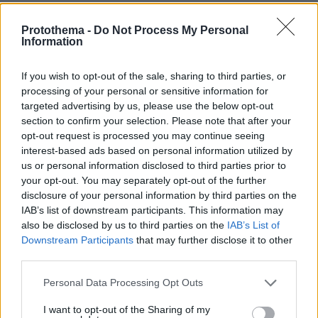
Protothema -
Do Not Process My Personal
ΦΟΡΤΩΣΗ ΠΕΡΙΣΣΟΤΕΡΩΝ ΣΧΟΛΙΩΝ
Information
If you wish to opt-out of the sale, sharing to third parties, or
processing of your personal or sensitive information for
ΠΡΟΣΘΗΚΗ ΣΧΟΛΙΟΥ
targeted advertising by us, please use the below opt-out
section to confirm your selection. Please note that after your
ΌΝΟΜΑ *
opt-out request is processed you may continue seeing
interest-based ads based on personal information utilized by
us or personal information disclosed to third parties prior to
your opt-out. You may separately opt-out of the further
disclosure of your personal information by third parties on the
IAB’s list of downstream participants. This information may
EMAIL
also be disclosed by us to third parties on the
IAB’s List of
Downstream Participants
that may further disclose it to other
third parties.
Please note that this website/app uses one or more Google
Personal Data Processing Opt Outs
ΣΧΌΛΙΟ *
services and may gather and store information including but
not limited to your visit or usage behaviour. You may click to
I want to opt-out of the Sharing of my