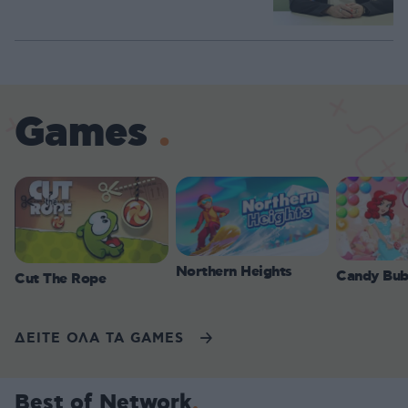
Games
Northern Heights
Candy Bub
Cut The Rope
ΔΕΙΤΕ ΟΛΑ ΤΑ GAMES
Best of Network