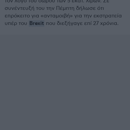
τον λόγο του δώρου των 5 εκατ. λιρών. Σε
συνέντευξή του την Πέμπτη δήλωσε ότι
επρόκειτο για «ανταμοιβή» για την εκστρατεία
υπέρ του
Brexit
που διεξήγαγε επί 27 χρόνια.