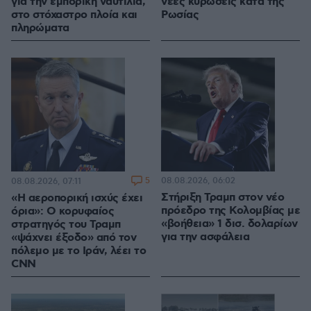
για την εμπορική ναυτιλία,
νέες κυρώσεις κατά της
στο στόχαστρο πλοία και
Ρωσίας
πληρώματα
5
08.08.2026, 06:02
08.08.2026, 07:11
Στήριξη Τραμπ στον νέο
«Η αεροπορική ισχύς έχει
πρόεδρο της Κολομβίας με
όρια»: Ο κορυφαίος
«βοήθεια» 1 δισ. δολαρίων
στρατηγός του Τραμπ
για την ασφάλεια
«ψάχνει έξοδο» από τον
πόλεμο με το Ιράν, λέει το
CNN