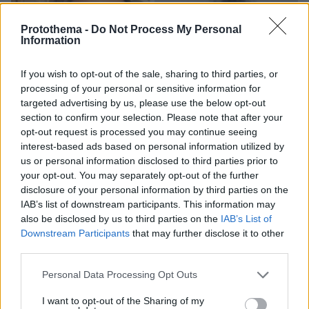
Protothema -
Do Not Process My Personal
Information
If you wish to opt-out of the sale, sharing to third parties, or
processing of your personal or sensitive information for
targeted advertising by us, please use the below opt-out
section to confirm your selection. Please note that after your
opt-out request is processed you may continue seeing
interest-based ads based on personal information utilized by
us or personal information disclosed to third parties prior to
your opt-out. You may separately opt-out of the further
disclosure of your personal information by third parties on the
IAB’s list of downstream participants. This information may
also be disclosed by us to third parties on the
IAB’s List of
Downstream Participants
that may further disclose it to other
third parties.
07.08.2026, 22:54
Please note that this website/app uses one or more Google
Personal Data Processing Opt Outs
Ο «Δράκος» του Λονδίνου: 40χρονος με
services and may gather and store information including but
προβλήματα όρασης σκότωνε και βίαζε γυναίκες,
not limited to your visit or usage behaviour. You may click to
I want to opt-out of the Sharing of my
η αστυνομία τον είχε συλλάβει και τον άφησε