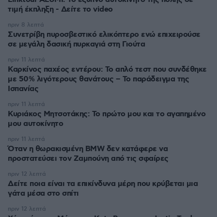
τιμή έκπληξη - Δείτε το video
πριν 8 λεπτά
Συνετρίβη πυροσβεστικό ελικόπτερο ενώ επιχειρούσε
σε μεγάλη δασική πυρκαγιά στη Γιούτα
πριν 11 λεπτά
Καρκίνος παχέος εντέρου: Το απλό τεστ που συνδέθηκε
με 50% λιγότερους θανάτους – Το παράδειγμα της
Ισπανίας
πριν 11 λεπτά
Κυριάκος Μητσοτάκης: Το πρώτο μου και το αγαπημένο
μου αυτοκίνητο
πριν 11 λεπτά
Όταν η θωρακισμένη BMW δεν κατάφερε να
προστατεύσει τον Ζαμπούνη από τις σφαίρες
πριν 12 λεπτά
Δείτε ποια είναι τα επικίνδυνα μέρη που κρύβεται μια
γάτα μέσα στο σπίτι
πριν 12 λεπτά