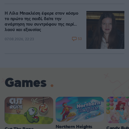
Η Λίλα Μπακλέση έφερε στον κόσμο
το πρώτο της παιδί, δείτε την
ανάρτηση του συντρόφου της περί...
λαού και εξουσίας
53
07.08.2026, 22:23
Games
Northern Heights
Candy Bub