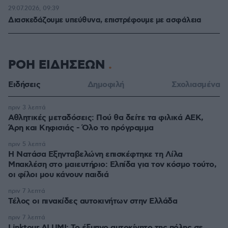
29.07.2026, 09:39
Διασκεδάζουμε υπεύθυνα, επιστρέφουμε με ασφάλεια
ΡΟΗ ΕΙΔΗΣΕΩΝ
Ειδήσεις
Δημοφιλή
Σχολιασμένα
πριν 3 λεπτά
Αθλητικές μεταδόσεις: Πού θα δείτε τα φιλικά ΑΕΚ,
Άρη και Κηφισιάς - Όλο το πρόγραμμα
πριν 5 λεπτά
Η Νατάσα Εξηνταβελώνη επισκέφτηκε τη Λίλα
Μπακλέση στο μαιευτήριο: Ελπίδα για τον κόσμο τούτο,
οι φίλοι μου κάνουν παιδιά
πριν 7 λεπτά
Τέλος οι πινακίδες αυτοκινήτων στην Ελλάδα
πριν 7 λεπτά
Linktour ALUMI: Το έξυπνο αυτοκίνητο της πόλης σε