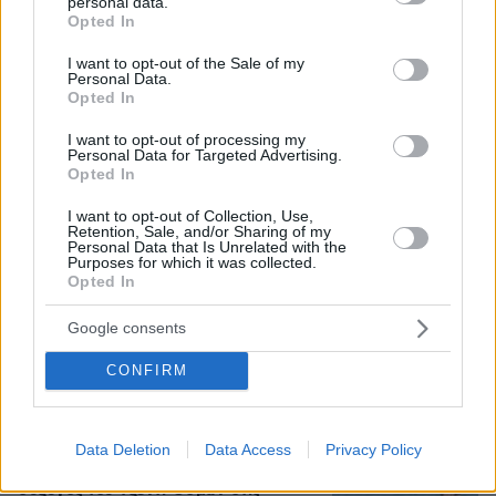
personal data.
grant or deny consent to Google and its third-party tags to
ελεύθερο
Opted In
use your data for below specified purposes in below Google
consent section.
I want to opt-out of the Sale of my
Personal Data.
Χωροταξικό για τον τουρισμό: Οι νέοι
Opted In
κανόνες για επενδύσεις, Airbnb και
εκτός σχεδίου δόμηση
I want to opt-out of processing my
Personal Data for Targeted Advertising.
1
08.08.2026, 08:10
Opted In
I want to opt-out of Collection, Use,
Retention, Sale, and/or Sharing of my
Personal Data that Is Unrelated with the
Purposes for which it was collected.
Βάλθηκε να τρελάνει κόσμο ο Καντέρ:
Opted In
Ο Τούρκος πρώην σέντερ του NBA
δηλώνει ότι πληροί τα κριτήρια...
Google consents
συμπερίληψης και δηλώνει υποψήφιος
να παίξει στο WNBA
CONFIRM
39
07.08.2026, 23:30
Data Deletion
Data Access
Privacy Policy
Εντυπωσιάζει με την εμφάνισή της η
σύζυγος του Τζέντι Όσμαν στις