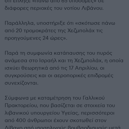
ότι έπληξε «πάνω από 65 υποδομές» σε
διάφορες περιοχές του νοτίου Λιβάνου.
Παράλληλα, υποστήριξε ότι «σκότωσε πάνω
από 20 τρομοκράτες της Χεζμπολάχ τις
προηγούμενες 24 ώρες».
Παρά τη συμφωνία κατάπαυσης του πυρός
ανάμεσα στο Ισραήλ και τη Χεζμπολάχ, η οποία
ισχύει θεωρητικά από τις 17 Απριλίου, οι
συγκρούσεις και οι αεροπορικές επιδρομές
συνεχίζονται.
Σύμφωνα με καταμέτρηση του Γαλλικού
Πρακτορείου, που βασίζεται σε στοιχεία του
λιβανικού υπουργείου Υγείας, περισσότεροι
από 400 άνθρωποι έχουν σκοτωθεί στον
Λίβανο από ισραηλινούς βομβαρδισμούς μετά