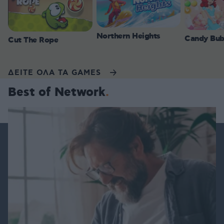
Northern Heights
Candy Bub
Cut The Rope
ΔΕΙΤΕ ΟΛΑ ΤΑ GAMES
Best of Network