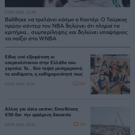
07.08.2026, 23:30
Βάλθηκε να τρελάνει κόσμο ο Καντέρ: Ο Τούρκος
πρώην σέντερ του NBA δηλώνει ότι πληροί τα
κριτήρια... συμπερίληψης και δηλώνει υποψήφιος
να παίξει στο WNBA
Είδος υπό εξαφάνιση οι
υπερπολύτεκνοι στην Ελλάδα που
γερνάει: Τα... δύο ταψιά μεσημεριανό,
τα επιδόματα, η καθημερινότητά τους
586
07.08.2026, 15:59
Άλλος για data center; Επενδύσεις
€50 δισ. την ερχόμενη δεκαετία
351
07.08.2026, 20:16