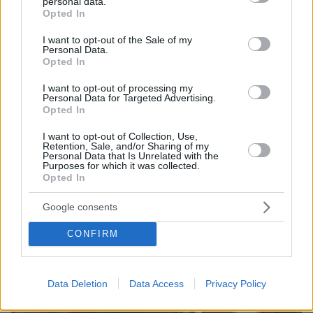
personal data.
grant or deny consent to Google and its third-party tags to
Opted In
use your data for below specified purposes in below Google
consent section.
I want to opt-out of the Sale of my
Personal Data.
Opted In
I want to opt-out of processing my
Personal Data for Targeted Advertising.
Opted In
I want to opt-out of Collection, Use,
Retention, Sale, and/or Sharing of my
Personal Data that Is Unrelated with the
Purposes for which it was collected.
Opted In
07.08.2026, 22:54
Ο «Δράκος» του Λονδίνου: 40χρονος με
Google consents
προβλήματα όρασης σκότωνε και βίαζε γυναίκες,
η αστυνομία τον είχε συλλάβει και τον άφησε
CONFIRM
ελεύθερο
Data Deletion
Data Access
Privacy Policy