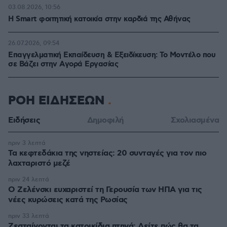
03.08.2026, 10:56
Η Smart φοιτητική κατοικία στην καρδιά της Αθήνας
26.07.2026, 09:54
Επαγγελματική Εκπαίδευση & Εξειδίκευση: Το Mοντέλο που
σε Bάζει στην Aγορά Eργασίας
ΡΟΗ ΕΙΔΗΣΕΩΝ
Ειδήσεις
Δημοφιλή
Σχολιασμένα
πριν 3 λεπτά
Τα κεφτεδάκια της νηστείας: 20 συνταγές για τον πιο
λαχταριστό μεζέ
πριν 24 λεπτά
Ο Ζελένσκι ευχαριστεί τη Γερουσία των ΗΠΑ για τις
νέες κυρώσεις κατά της Ρωσίας
πριν 33 λεπτά
Ζεσταίνονται τα κατοικίδια πτηνά; Δείτε πώς θα τα