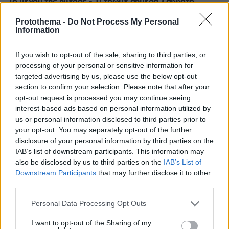
Το μενού της ημέρας - Τι τρώμε σήμερα Σάββατο
(8/8/2026)
Protothema -
Do Not Process My Personal
08.08.2026, 05:33
Information
Στο χαμηλότερο επίπεδο της δεκαετίας η αποψίλωση
στον Αμαζόνιο, μειώθηκε κατά 37% σε έναν χρόνο
If you wish to opt-out of the sale, sharing to third parties, or
processing of your personal or sensitive information for
targeted advertising by us, please use the below opt-out
ΔΕΙΤΕ ΟΛΕΣ ΤΙΣ ΕΙΔΗΣΕΙΣ
section to confirm your selection. Please note that after your
opt-out request is processed you may continue seeing
interest-based ads based on personal information utilized by
us or personal information disclosed to third parties prior to
ΤΑ ΠΙΟ ΔΗΜΟΦΙΛΗ
your opt-out. You may separately opt-out of the further
disclosure of your personal information by third parties on the
IAB’s list of downstream participants. This information may
also be disclosed by us to third parties on the
IAB’s List of
Downstream Participants
that may further disclose it to other
third parties.
Please note that this website/app uses one or more Google
Personal Data Processing Opt Outs
services and may gather and store information including but
not limited to your visit or usage behaviour. You may click to
I want to opt-out of the Sharing of my