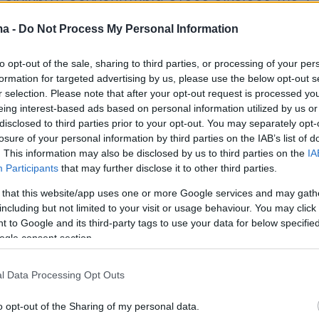
ma -
Do Not Process My Personal Information
αι πως οι δύο 17χρονες είχαν
βουτήξει στο
ην ταράτσα εξαώροφης πολυκατοικίας στην
to opt-out of the sale, sharing to third parties, or processing of your per
ην Τρίτη (12/5). Η μία μαθήτρια σκοτώθηκε επί
formation for targeted advertising by us, please use the below opt-out s
r selection. Please note that after your opt-out request is processed y
 δεύτερη έδινε μάχη στη ΜΕΘ, όπου και
eing interest-based ads based on personal information utilized by us or
κατέληξε.
disclosed to third parties prior to your opt-out. You may separately opt-
losure of your personal information by third parties on the IAB’s list of
. This information may also be disclosed by us to third parties on the
IA
Participants
that may further disclose it to other third parties.
εραν
αστυνομικές πηγές στο
 that this website/app uses one or more Google services and may gath
.gr
, οι δύο φίλες πήραν τη μοιραία απόφαση
including but not limited to your visit or usage behaviour. You may click 
, αφού είχαν καταναλώσει ποσότητα βότκας.
 to Google and its third-party tags to use your data for below specifi
ημειώματα,
εξηγώντας τους λόγους
που
ogle consent section.
 εκεί, ανέβηκαν στην ταράτσα της
l Data Processing Opt Outs
ίας, κλείδωσαν την πόρτα, φόρεσαν ακουστικά
 μουσική και
έπεσαν στο κενό
, πιασμένες
o opt-out of the Sharing of my personal data.