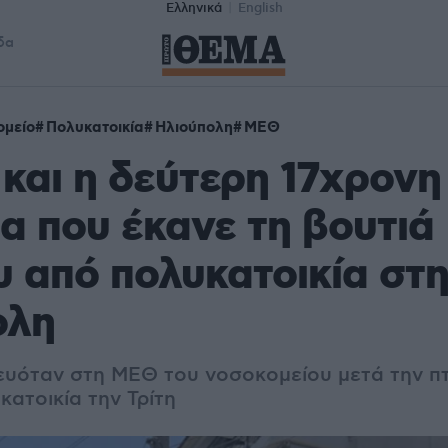
Ελληνικά
English
δα
ομείο
Πολυκατοικία
Ηλιούπολη
ΜΕΘ
και η δεύτερη 17χρονη
α που έκανε τη βουτιά
 από πολυκατοικία στ
ολη
υόταν στη ΜΕΘ του νοσοκομείου μετά την π
ατοικία την Τρίτη