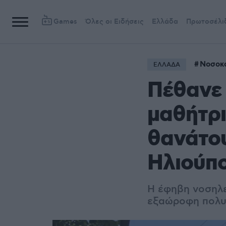
Games
Όλες οι Ειδήσεις
Ελλάδα
Πρωτοσέλι
Νοσοκ
ΕΛΛΑΔΑ
Πέθανε 
μαθήτρι
θανάτου
Ηλιούπ
Η έφηβη νοσηλε
εξαώροφη πολυκ