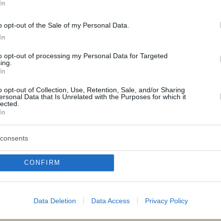
In
o opt-out of the Sale of my Personal Data.
ήτρια που εξέπνευσε την Τρίτη, είχε αφήσει
In
ωμα
στο οποίο, σύμφωνα με πληροφορίες,
έχει κατάθλιψη, ότι αγαπάει τους γονείς της
to opt-out of processing my Personal Data for Targeted
ing.
οί δεν φταίνε σε τίποτα. Ανέφερε ακόμη πως
In
ι θα τους απογοητεύσει γιατί δεν θα πετύχει
o opt-out of Collection, Use, Retention, Sale, and/or Sharing
ήνιες. «Δεν θέλω να ζω σε αυτόν τον κόσμο»
ersonal Data that Is Unrelated with the Purposes for which it
lected.
In
στυνομικοί εντόπισαν και ένα
ημερολόγιο
στο
consents
εύτερης 17χρονης που νοσηλευόταν στο ΚΑΤ,
CONFIRM
γραφε ότι έχει
κατάθλιψη
και ότι μπορεί να
ι τους γονείς με τις
πανελλήνιες
.
Data Deletion
Data Access
Privacy Policy