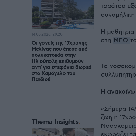
ταράτσα ε
συνομήλικη 
Η μαθήτρια
14.05.2026, 20:20
στη
ΜΕΘ
τ
Οι γονείς της 17χρονης
Μελίνας που έπεσε από
πολυκατοικία στην
Ηλιούπολη επιθυμούν
Το νοσοκομ
αντί για στεφάνια δωρεά
στο Χαμόγελο του
συλλυπητήρι
Παιδιού
Η ανακοίνω
«Σήμερα 14/
ζωή η 17χρ
Thema Insights
Νοσοκομείο
εκφράζει τα