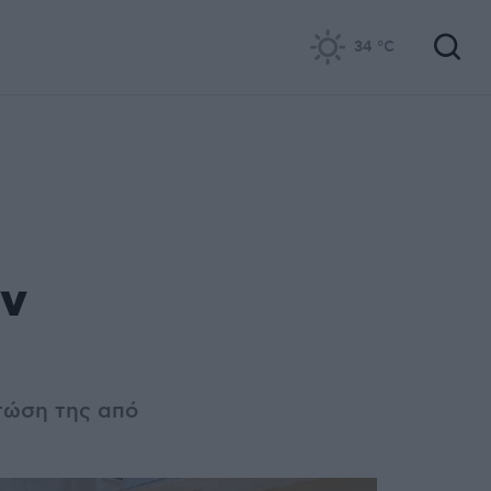
34
°C
ην
τώση της από