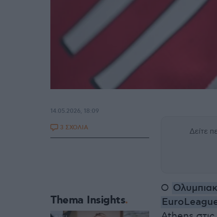
14.05.2026, 18:09
3 ΣΧΟΛΙΑ
Δείτε 
Ο
Ολυμπια
Thema Insights
EuroLeagu
Athens στις