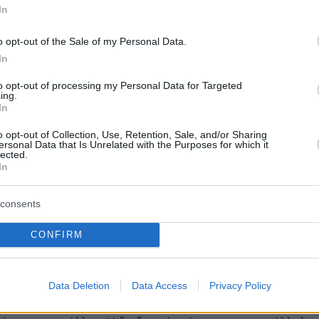
In
o opt-out of the Sale of my Personal Data.
In
protothema.gr στο Google News
το
και μάθετε πρώτοι
to opt-out of processing my Personal Data for Targeted
ing.
εις
In
Ειδήσεις
 τελευταίες
από την Ελλάδα και τον Κόσμο, τη
o opt-out of Collection, Use, Retention, Sale, and/or Sharing
ersonal Data that Is Unrelated with the Purposes for which it
Protothema.gr
μβαίνουν, στο
lected.
In
ΙΑ
ΠΡΟΣΘΗΚΗ ΣΧΟΛΙΟΥ
(3)
consents
CONFIRM
.05.2026, 09:39
ημερινό κόσμο είναι δύσκολο να βρεις κάποιον ειλικρινή
 πραγματική σχέση. Γι αυτό δημιουργήσαμε αυτόν τον
Data Deletion
Data Access
Privacy Policy
ια άνδρες όπως εσύ που έχουν ξεκάθαρες προσδοκίες.
ς εκτιμούν την υπευθυνότητα την ωριμότητα και την