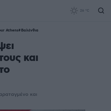
26
°C
our Athens
Βαλένθια
ψει
τους και
 το
παραταγμένο και