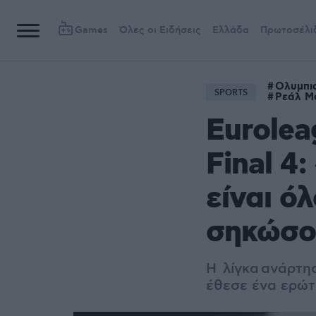
Games
Όλες οι Ειδήσεις
Ελλάδα
Πρωτοσέλι
Ολυμπι
SPORTS
Ρεάλ Μ
Eurolea
Final 4:
είναι όλ
σηκώσο
Η λίγκα ανάρτη
έθεσε ένα ερώτ