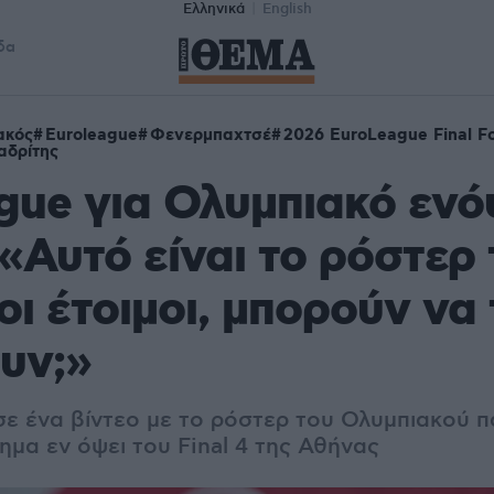
Ελληνικά
English
δα
ακός
Euroleague
Φενερμπαχτσέ
2026 EuroLeague Final F
αδρίτης
gue για Ολυμπιακό ενό
 «Αυτό είναι το ρόστερ 
οι έτοιμοι, μπορούν να
υν;»
σε ένα βίντεο με το ρόστερ του Ολυμπιακού 
ημα εν όψει του Final 4 της Αθήνας