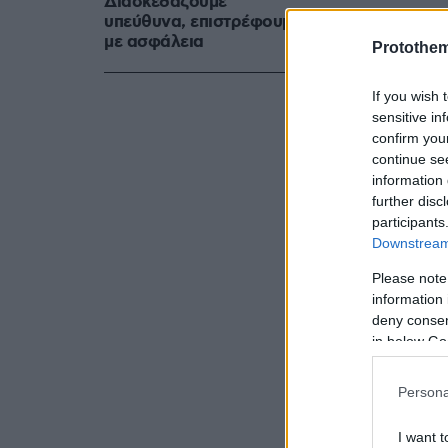
Διασκεδάζουμε
υπεύθυνα, επιστρέφουμε
⚱️ The
@O
με ασφάλεια
Protothe
Can they g
If you wish 
pic.twitt
sensitive in
confirm you
— EuroL
continue se
information 
further disc
participants
Downstream 
Please note
information 
deny consent
in below Go
Persona
I want t