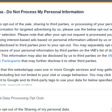
lympiacos_BC
squad is here and ready.
ma -
Do Not Process My Personal Information
o all the way and lift the trophy?
#F4GLORY
to opt-out of the sale, sharing to third parties, or processing of your per
er.com/yJPDr2XJBd
formation for targeted advertising by us, please use the below opt-out s
r selection. Please note that after your opt-out request is processed y
eague (@EuroLeague)
May 14, 2026
eing interest-based ads based on personal information utilized by us or
disclosed to third parties prior to your opt-out. You may separately opt-
losure of your personal information by third parties on the IAB’s list of
. This information may also be disclosed by us to third parties on the
IA
Participants
that may further disclose it to other third parties.
 that this website/app uses one or more Google services and may gath
including but not limited to your visit or usage behaviour. You may click 
 to Google and its third-party tags to use your data for below specifi
ogle consent section.
l Data Processing Opt Outs
o opt-out of the Sharing of my personal data.