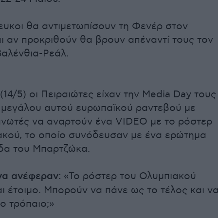
ευκοι θα αντιμετωπίσουν τη Φενέρ στον
αι αν προκριθούν θα βρουν απέναντί τους τον
Βαλένθια-Ρεάλ.
(14/5) οι Πειραιώτες είχαν την Media Day τους
υ μεγάλου αυτού ευρωπαϊκού ραντεβού με
ανωτές να αναρτούν ένα VIDEO με το ρόστερ
ακού, το οποίο συνόδευσαν με ένα ερώτημα
άδα του Μπαρτζώκα.
να ανέφεραν:
«Το ρόστερ του Ολυμπιακού
αι έτοιμο. Μπορούν να πάνε ως το τέλος και ν
ο τρόπαιο;»