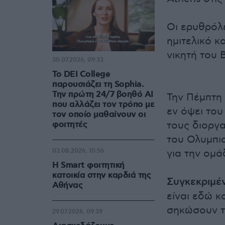
Οι ερυθρόλ
ημιτελικό κ
νικητή του 
30.07.2026, 09:33
Το DEI College
παρουσιάζει τη Sophia.
Την πρώτη 24/7 βοηθό AI
Την Πέμπτη 
που αλλάζει τον τρόπο με
εν όψει το
τον οποίο μαθαίνουν οι
φοιτητές
τους διοργ
του Ολυμπι
03.08.2026, 10:56
για την ομ
Η Smart φοιτητική
κατοικία στην καρδιά της
Συγκεκριμέ
Αθήνας
είναι εδώ κ
σηκώσουν τ
29.07.2026, 09:39