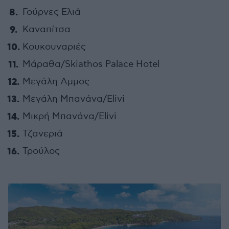
Γούρνες Ελιά
Καναπίτσα
Κουκουναριές
Μάραθα/Skiathos Palace Hotel
Μεγάλη Αμμος
Μεγάλη Μπανάνα/Elivi
Μικρή Μπανάνα/Elivi
Τζανεριά
Τρούλος