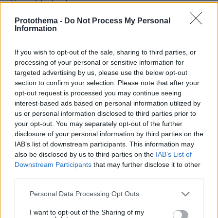
Νικήτη 2
Protothema -
Do Not Process My Personal
Information
Παράδεισος
Πλατανίτσι
If you wish to opt-out of the sale, sharing to third parties, or
processing of your personal or sensitive information for
Πόρτο Καρράς 1/Κόχη
targeted advertising by us, please use the below opt-out
Πόρτο Καρράς 2/Σιθωνία Μελίτων
section to confirm your selection. Please note that after your
opt-out request is processed you may continue seeing
Σαλονικιού
interest-based ads based on personal information utilized by
Σάρτι 1
us or personal information disclosed to third parties prior to
your opt-out. You may separately opt-out of the further
Στυλαδαριό/Poseidon Hotel Sea Resort
disclosure of your personal information by third parties on the
IAB’s list of downstream participants. This information may
Συκιά
also be disclosed by us to third parties on the
IAB’s List of
Τορώνη
Downstream Participants
that may further disclose it to other
third parties.
Please note that this website/app uses one or more Google
Personal Data Processing Opt Outs
services and may gather and store information including but
not limited to your visit or usage behaviour. You may click to
I want to opt-out of the Sharing of my