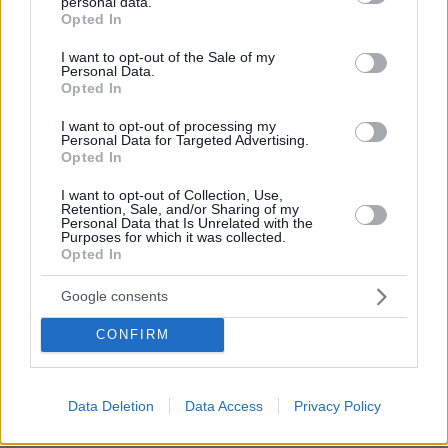
personal data.
grant or deny consent to Google and its third-party tags to
Opted In
use your data for below specified purposes in below Google
consent section.
I want to opt-out of the Sale of my
Personal Data.
Opted In
I want to opt-out of processing my
Personal Data for Targeted Advertising.
Opted In
I want to opt-out of Collection, Use,
Retention, Sale, and/or Sharing of my
Personal Data that Is Unrelated with the
Purposes for which it was collected.
Opted In
Αρμενιστής
Google consents
CONFIRM
Δήμος Πολυγύρου:
Γερακινή
Data Deletion
Data Access
Privacy Policy
Γερακινή/Ikos Olivia