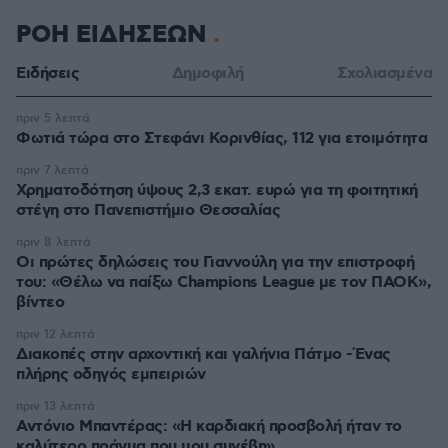
ΡΟΗ ΕΙΔΗΣΕΩΝ
Ειδήσεις
Δημοφιλή
Σχολιασμένα
πριν 5 λεπτά
Φωτιά τώρα στο Στεφάνι Κορινθίας, 112 για ετοιμότητα
πριν 7 λεπτά
Χρηματοδότηση ύψους 2,3 εκατ. ευρώ για τη φοιτητική
στέγη στο Πανεπιστήμιο Θεσσαλίας
πριν 8 λεπτά
Οι πρώτες δηλώσεις του Γιαννούλη για την επιστροφή
του: «Θέλω να παίξω Champions League με τον ΠΑΟΚ»,
βίντεο
πριν 12 λεπτά
Διακοπές στην αρχοντική και γαλήνια Πάτμο -Ένας
πλήρης οδηγός εμπειριών
πριν 13 λεπτά
Αντόνιο Μπαντέρας: «Η καρδιακή προσβολή ήταν το
καλύτερο πράγμα που μου συνέβη»