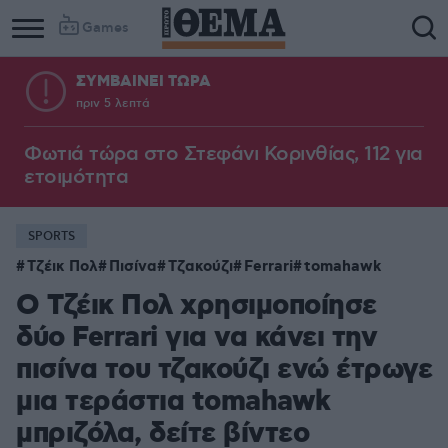
Games
ΣΥΜΒΑΙΝΕΙ ΤΩΡΑ
πριν 5 λεπτά
Φωτιά τώρα στο Στεφάνι Κορινθίας, 112 για
ετοιμότητα
SPORTS
Τζέικ Πολ
Πισίνα
Τζακούζι
Ferrari
tomahawk
Ο Τζέικ Πολ χρησιμοποίησε
δύο Ferrari για να κάνει την
πισίνα του τζακούζι ενώ έτρωγε
μια τεράστια tomahawk
μπριζόλα, δείτε βίντεο