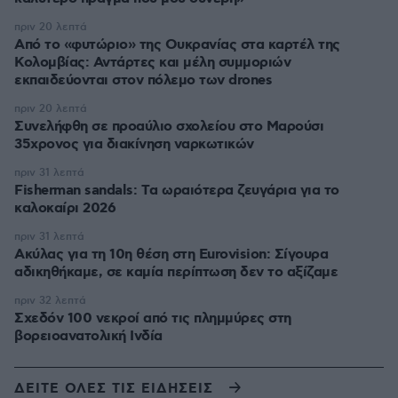
πριν 20 λεπτά
Από το «φυτώριο» της Ουκρανίας στα καρτέλ της
Κολομβίας: Αντάρτες και μέλη συμμοριών
εκπαιδεύονται στον πόλεμο των drones
πριν 20 λεπτά
Συνελήφθη σε προαύλιο σχολείου στο Μαρούσι
35χρονος για διακίνηση ναρκωτικών
πριν 31 λεπτά
Fisherman sandals: Tα ωραιότερα ζευγάρια για το
καλοκαίρι 2026
πριν 31 λεπτά
Ακύλας για τη 10η θέση στη Eurovision: Σίγουρα
αδικηθήκαμε, σε καμία περίπτωση δεν το αξίζαμε
πριν 32 λεπτά
Σχεδόν 100 νεκροί από τις πλημμύρες στη
βορειοανατολική Ινδία
ΔΕΙΤΕ ΟΛΕΣ ΤΙΣ ΕΙΔΗΣΕΙΣ