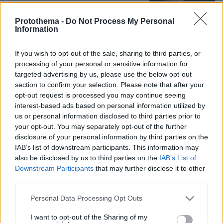
40
07.08.2026, 10:33
Protothema -
Do Not Process My Personal
Information
Σε 11 μήνες με αναστολή
καταδικάστηκε ο 55χρονος στον
If you wish to opt-out of the sale, sharing to third parties, or
Μυστρά: «Δεν ήταν οικονομικά τα
processing of your personal or sensitive information for
κίνητρά μου, είχα την ανάγκη να τον
targeted advertising by us, please use the below opt-out
κρατήσω άφθαρτο»
section to confirm your selection. Please note that after your
60
07.08.2026, 14:04
opt-out request is processed you may continue seeing
interest-based ads based on personal information utilized by
us or personal information disclosed to third parties prior to
«Δεν θα με κυριεύσει ο φόβος»: Ο
your opt-out. You may separately opt-out of the further
περιπτεράς της Γαστούνης άνοιξε
disclosure of your personal information by third parties on the
ξανά το κατάστημά του μετά τις
IAB’s list of downstream participants. This information may
επιθέσεις και τον εμπρησμό
also be disclosed by us to third parties on the
IAB’s List of
Downstream Participants
that may further disclose it to other
66
07.08.2026, 12:51
third parties.
Please note that this website/app uses one or more Google
Personal Data Processing Opt Outs
services and may gather and store information including but
Στο mega yacht «Boardwalk» στην
not limited to your visit or usage behaviour. You may click to
I want to opt-out of the Sharing of my
Κέρκυρα η δεξίωση για τα 250 χρόνια