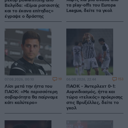
ρεκόρ powerlifting από
τα play-offs του Europa
Βελγίδα: «Είμαι ρατσιστής
League, δείτε τα γκολ
και το έκανα επίτηδες»
έγραψε ο δράστης
19
153
07.08.2026, 00:10
06.08.2026, 22:44
Λίσι μετά την ήττα του
ΠΑΟΚ - Άντερλεχτ 0-1:
ΠΑΟΚ: «Με περισσότερη
Αιφνιδιασμός, ήττα και
σοβαρότητα θα παίρναμε
τώρα «τελικός» πρόκρισης
κάτι καλύτερο»
στις Βρυξέλλες, δείτε το
γκολ