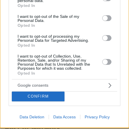
personal data.
grant or deny consent to Google and its third-party tags to
από την αμερικανική ανεξαρτησία -
Opted In
Δείτε φωτογραφίες και βίντεο
use your data for below specified purposes in below Google
consent section.
I want to opt-out of the Sale of my
16
07.08.2026, 13:23
Personal Data.
Opted In
I want to opt-out of processing my
Personal Data for Targeted Advertising.
Opted In
Games
I want to opt-out of Collection, Use,
Retention, Sale, and/or Sharing of my
Personal Data that Is Unrelated with the
Purposes for which it was collected.
Opted In
Google consents
Northern Heights
CONFIRM
Candy Bub
Cut The Rope
Data Deletion
Data Access
Privacy Policy
ΔΕΙΤΕ ΟΛΑ ΤΑ GAMES