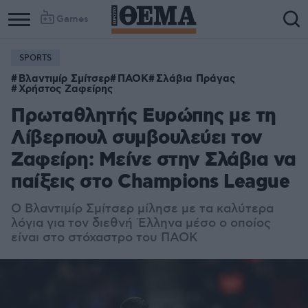
Games
SPORTS
Column
Column
Βλαντιμίρ Σμίτσερ
ΠΑΟΚ
Σλάβια Πράγας
1
2
Χρήστος Ζαφείρης
Πρωταθλητής Ευρώπης με τη
Λίβερπουλ συμβουλεύει τον
Ζαφείρη: Μείνε στην Σλάβια να
παίξεις στο Champions League
O Βλαντιμίρ Σμίτσερ μίλησε με τα καλύτερα
λόγια για τον διεθνή Έλληνα μέσο ο οποίος
είναι στο στόχαστρο του ΠΑΟΚ