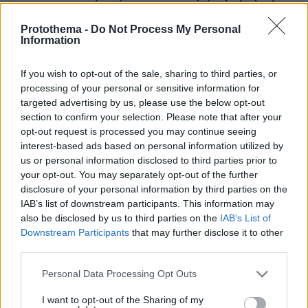
μετά τον γάμο της και στο τμήμα ζητούσε
κλαίγοντας τον πατέρα της
Protothema -
Do Not Process My Personal
Information
If you wish to opt-out of the sale, sharing to third parties, or
processing of your personal or sensitive information for
targeted advertising by us, please use the below opt-out
section to confirm your selection. Please note that after your
opt-out request is processed you may continue seeing
interest-based ads based on personal information utilized by
us or personal information disclosed to third parties prior to
your opt-out. You may separately opt-out of the further
disclosure of your personal information by third parties on the
IAB’s list of downstream participants. This information may
also be disclosed by us to third parties on the
IAB’s List of
Downstream Participants
that may further disclose it to other
third parties.
Please note that this website/app uses one or more Google
Personal Data Processing Opt Outs
services and may gather and store information including but
not limited to your visit or usage behaviour. You may click to
I want to opt-out of the Sharing of my