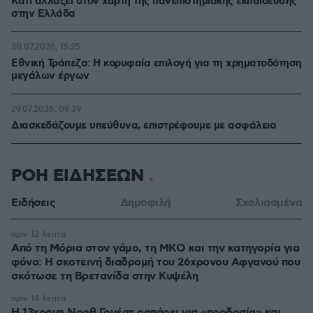
Κάτι αλλάζει στον χάρτη της πανεπιστημιακής εκπαίδευσης
στην Ελλάδα
30.07.2026, 15:25
Εθνική Τράπεζα: Η κορυφαία επιλογή για τη χρηματοδότηση
μεγάλων έργων
29.07.2026, 09:39
Διασκεδάζουμε υπεύθυνα, επιστρέφουμε με ασφάλεια
ΡΟΗ ΕΙΔΗΣΕΩΝ
Ειδήσεις
Δημοφιλή
Σχολιασμένα
πριν 12 λεπτά
Από τη Μόρια στον γάμο, τη ΜΚΟ και την κατηγορία για
φόνο: Η σκοτεινή διαδρομή του 26χρονου Αφγανού που
σκότωσε τη Βρετανίδα στην Κυψέλη
πριν 14 λεπτά
Η 13χρονη Νορθ Γουέστ ραπάρει για «προδοσία» και