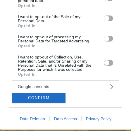
personal data.
grant or deny consent to Google and its third-party tags to
Opted In
use your data for below specified purposes in below Google
consent section.
I want to opt-out of the Sale of my
Personal Data.
08.08.2026, 08:36
Opted In
Καρέ-καρέ η ανάλυση του τροχαίου στις Σέρρες
με νεκρούς μητέρα και γιο: Τι λέει
I want to opt-out of processing my
πραγματογνώμονας στο protothema
Personal Data for Targeted Advertising.
Opted In
I want to opt-out of Collection, Use,
Εντοπίστηκε η «Αράχνη» του Άσαντ:
Retention, Sale, and/or Sharing of my
Πώς ένα ξεχασμένο σημειωματάριο
Personal Data that Is Unrelated with the
Purposes for which it was collected.
οδήγησε στα ίχνη του διαβόητου
Opted In
αρχικατασκόπου
11
08.08.2026, 10:56
Google consents
CONFIRM
Ο εφιάλτης των drones πάνω από την
Ευρώπη: Ποιος «χαρτογραφεί» βάσεις,
Data Deletion
Data Access
Privacy Policy
πυρηνικά και αεροδρόμια
19
08.08.2026, 10:57