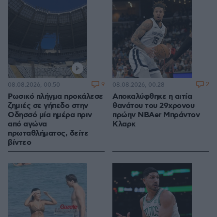
9
2
08.08.2026, 00:50
08.08.2026, 00:28
Ρωσικό πλήγμα προκάλεσε
Αποκαλύφθηκε η αιτία
ζημιές σε γήπεδο στην
θανάτου του 29χρονου
Οδησσό μία ημέρα πριν
πρώην NBAer Μπράντον
από αγώνα
Κλαρκ
πρωταθλήματος, δείτε
βίντεο