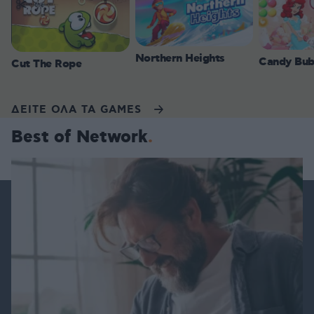
Northern Heights
Candy Bub
Cut The Rope
ΔΕΙΤΕ ΟΛΑ ΤΑ GAMES
Best of Network