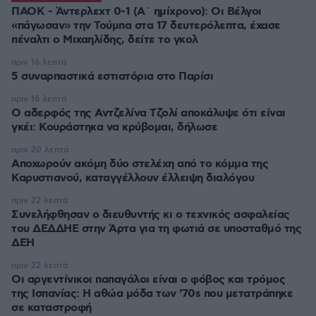
ΠΑΟΚ - Άντερλεχτ 0-1 (Α΄ ημίχρονο): Οι Βέλγοι
«πάγωσαν» την Τούμπα στα 17 δευτερόλεπτα, έχασε
πριν 16 λεπτά
5 συναρπαστικά εστιατόρια στο Παρίσι
πριν 16 λεπτά
Ο αδερφός της Αντζελίνα Τζολί αποκάλυψε ότι είναι
γκέι: Κουράστηκα να κρύβομαι, δήλωσε
πριν 20 λεπτά
Αποχωρούν ακόμη δύο στελέχη από το κόμμα της
Καρυστιανού, καταγγέλλουν έλλειψη διαλόγου
πριν 22 λεπτά
Συνελήφθησαν ο διευθυντής κι ο τεχνικός ασφαλείας
του ΔΕΔΔΗΕ στην Άρτα για τη φωτιά σε υποσταθμό της
ΔΕΗ
πριν 22 λεπτά
Οι αργεντίνικοι παπαγάλοι είναι ο φόβος και τρόμος
της Ισπανίας: Η αθώα μόδα των '70s που μετατράπηκε
σε καταστροφή