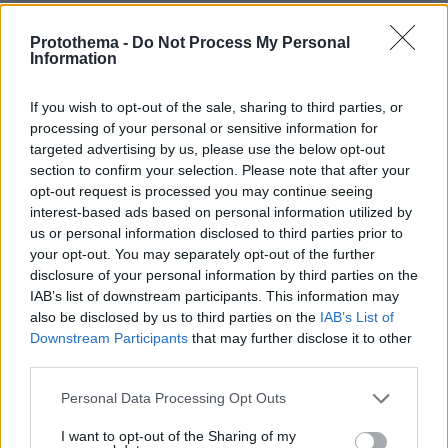
ΣΧΌΛΙΟ *
Protothema -
Do Not Process My Personal
Information
If you wish to opt-out of the sale, sharing to third parties, or
processing of your personal or sensitive information for
targeted advertising by us, please use the below opt-out
section to confirm your selection. Please note that after your
opt-out request is processed you may continue seeing
Απομένουν
2500
χαρακτήρες
interest-based ads based on personal information utilized by
us or personal information disclosed to third parties prior to
your opt-out. You may separately opt-out of the further
disclosure of your personal information by third parties on the
IAB’s list of downstream participants. This information may
also be disclosed by us to third parties on the
IAB’s List of
Downstream Participants
that may further disclose it to other
third parties.
* Υποχρεωτικά πεδία
Please note that this website/app uses one or more Google
Personal Data Processing Opt Outs
services and may gather and store information including but
not limited to your visit or usage behaviour. You may click to
I want to opt-out of the Sharing of my