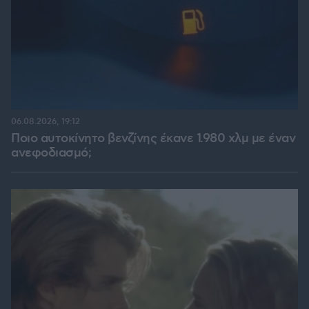
06.08.2026, 19:12
Ποιο αυτοκίνητο βενζίνης έκανε 1.980 χλμ με έναν
ανεφοδιασμό;