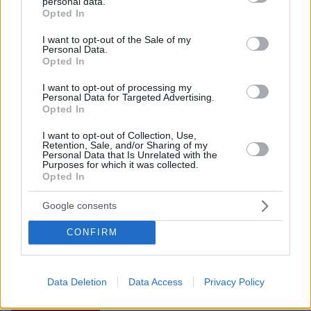
personal data.
grant or deny consent to Google and its third-party tags to
ΡΟΗ ΕΙΔΗΣΕΩΝ
Opted In
use your data for below specified purposes in below Google
consent section.
I want to opt-out of the Sale of my
Ειδήσεις
Δημοφιλή
Σχολιασμένα
Personal Data.
Opted In
πριν 6 λεπτά
Σφουγγάτο: 8 τρόποι να το φτιάξουμε – Από το πιο
I want to opt-out of processing my
Personal Data for Targeted Advertising.
απλό μέχρι το πιο πλούσιο
Opted In
πριν 6 λεπτά
Ποιες είναι οι ομοιότητες και οι διαφορές ανάμεσα στις
I want to opt-out of Collection, Use,
Retention, Sale, and/or Sharing of my
μέλισσες και τις σφήκες
Personal Data that Is Unrelated with the
Purposes for which it was collected.
πριν 12 λεπτά
Opted In
Σαλάχ: Αποθεώθηκε από 25.000 φίλους της
Τραμπζονσπόρ στο «Papara Park», βίντεο και
Google consents
φωτογραφίες
CONFIRM
πριν 13 λεπτά
Πώς έγινε η τραγωδία με την νεκρή μητέρα στα Μάλια:
Βούτηξε για να βοηθήσει τη φίλη της και πνίγηκε, τα
παιδιά φώναζαν για βοήθεια
Data Deletion
Data Access
Privacy Policy
LIVE UPDATE
πριν 14 λεπτά