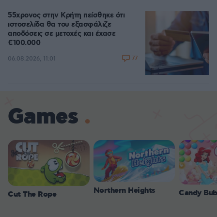
55χρονος στην Κρήτη πείσθηκε ότι
ιστοσελίδα θα του εξασφάλιζε
αποδόσεις σε μετοχές και έχασε
€100.000
77
06.08.2026, 11:01
Games
Northern Heights
Candy Bub
Cut The Rope