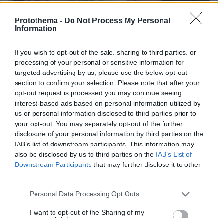
Protothema -
Do Not Process My Personal
Information
If you wish to opt-out of the sale, sharing to third parties, or
processing of your personal or sensitive information for
targeted advertising by us, please use the below opt-out
section to confirm your selection. Please note that after your
opt-out request is processed you may continue seeing
interest-based ads based on personal information utilized by
us or personal information disclosed to third parties prior to
your opt-out. You may separately opt-out of the further
disclosure of your personal information by third parties on the
07.08.2026, 10:26
IAB’s list of downstream participants. This information may
Στο Α΄ Νεκροταφείο το μνημόσυνο για τον έναν
also be disclosed by us to third parties on the
IAB’s List of
χρόνο από τον θάνατο της Λένας Σαμαρά
Downstream Participants
that may further disclose it to other
third parties.
Please note that this website/app uses one or more Google
«Δεν το πιστεύουμε», λένε οι
Personal Data Processing Opt Outs
Αμερικανοί που υιοθέτησαν τον
services and may gather and store information including but
Αφγανό στη Λέσβο - Η αρχική εκδοχή
not limited to your visit or usage behaviour. You may click to
I want to opt-out of the Sharing of my