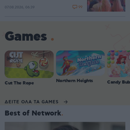
99
07.08.2026, 06:39
Games
Northern Heights
Candy Bub
Cut The Rope
ΔΕΙΤΕ ΟΛΑ ΤΑ GAMES
Best of Network