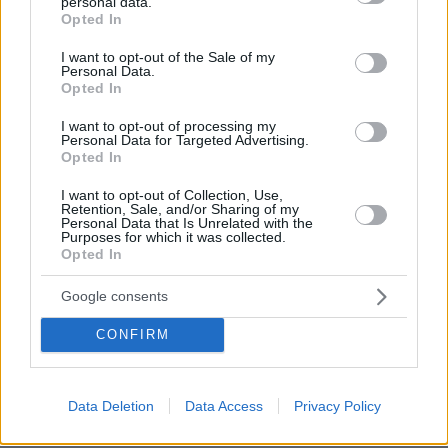
personal data.
για το φονικό στην Κυψέλη και η
grant or deny consent to Google and its third-party tags to
Opted In
σιωπή στην απολογία
use your data for below specified purposes in below Google
consent section.
252
07.08.2026, 07:19
I want to opt-out of the Sale of my
Personal Data.
Opted In
Οργή στο Περού για το βίντεο της
I want to opt-out of processing my
σεξουαλικής επίθεσης μαέστρου σε
Personal Data for Targeted Advertising.
Opted In
26χρονη τραγουδίστρια: «Σιγά-σιγά
θα το ξεπεράσεις» της έλεγαν από τη
I want to opt-out of Collection, Use,
μπάντα της
Retention, Sale, and/or Sharing of my
Personal Data that Is Unrelated with the
74
07.08.2026, 07:16
Purposes for which it was collected.
Opted In
Προθεσμία για να απολογηθεί την
Google consents
Τρίτη έλαβε η 46χρονη που
κατηγορείται για την επίθεση στη
CONFIRM
Marfin - «Είναι αθώα» λέει ο
συνήγορός της
122
07.08.2026, 11:41
Data Deletion
Data Access
Privacy Policy