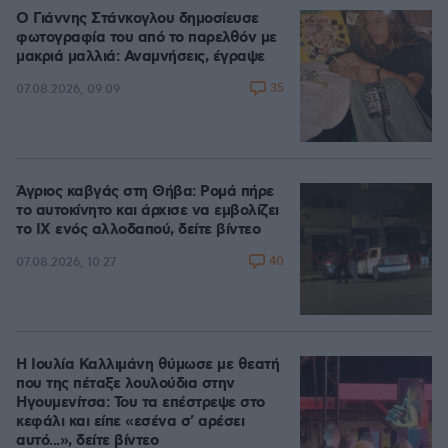
Ο Γιάννης Στάνκογλου δημοσίευσε
φωτογραφία του από το παρελθόν με
μακριά μαλλιά: Αναμνήσεις, έγραψε
35
07.08.2026, 09:09
Άγριος καβγάς στη Θήβα: Ρομά πήρε
το αυτοκίνητο και άρχισε να εμβολίζει
το ΙΧ ενός αλλοδαπού, δείτε βίντεο
40
07.08.2026, 10:27
Η Ιουλία Καλλιμάνη θύμωσε με θεατή
που της πέταξε λουλούδια στην
Ηγουμενίτσα: Του τα επέστρεψε στο
κεφάλι και είπε «εσένα σ' αρέσει
αυτό...», δείτε βίντεο