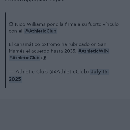
💥 Nico Williams pone la firma a su fuerte vínculo
@AthleticClub
con el
El carismático extremo ha rubricado en San
#AthleticWIN
Mamés el acuerdo hasta 2035.
#AthleticClub
🦁
— Athletic Club (@AthleticClub)
July 15,
2025