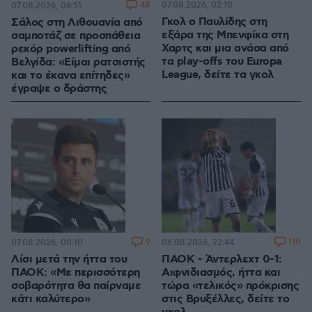
100.00%
48
07.08.2026, 02:10
07.08.2026, 06:51
Γκολ ο Παυλίδης στη
Σάλος στη Λιθουανία από
εξάρα της Μπενφίκα στη
σαμποτάζ σε προσπάθεια
Χαρτς και μια ανάσα από
ρεκόρ powerlifting από
τα play-offs του Europa
Βελγίδα: «Είμαι ρατσιστής
League, δείτε τα γκολ
και το έκανα επίτηδες»
έγραψε ο δράστης
9
110
07.08.2026, 00:10
06.08.2026, 22:44
Λίσι μετά την ήττα του
ΠΑΟΚ - Άντερλεχτ 0-1:
ΠΑΟΚ: «Με περισσότερη
Αιφνιδιασμός, ήττα και
σοβαρότητα θα παίρναμε
τώρα «τελικός» πρόκρισης
κάτι καλύτερο»
στις Βρυξέλλες, δείτε το