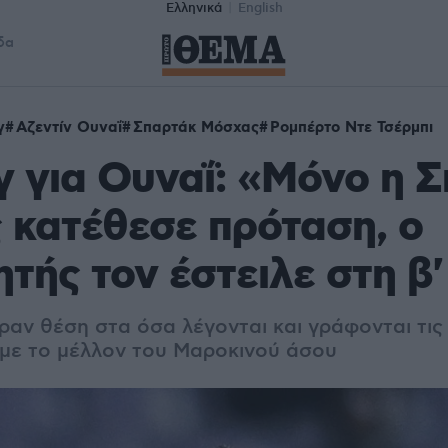
Ελληνικά
English
δα
γ
Αζεντίν Ουναΐ
Σπαρτάκ Μόσχας
Ρομπέρτο Ντε Τσέρμπι
 για Ουναΐ: «Μόνο η 
κατέθεσε πρόταση, ο
τής τον έστειλε στη β
ραν θέση στα όσα λέγονται και γράφονται τις
 με το μέλλον του Μαροκινού άσου