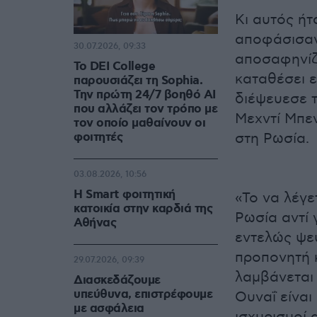
Κι αυτός ήτ
αποφάσισαν
30.07.2026, 09:33
αποσαφηνίζ
Το DEI College
καταθέσει ε
παρουσιάζει τη Sophia.
Την πρώτη 24/7 βοηθό AI
διέψευεσε τ
που αλλάζει τον τρόπο με
Μεχντί Μπεν
τον οποίο μαθαίνουν οι
φοιτητές
στη Ρωσία.
03.08.2026, 10:56
Η Smart φοιτητική
«Το να λέγε
κατοικία στην καρδιά της
Ρωσία αντί 
Αθήνας
εντελώς ψε
προπονητή 
29.07.2026, 09:39
λαμβάνεται 
Διασκεδάζουμε
υπεύθυνα, επιστρέφουμε
Ουναΐ είναι
με ασφάλεια