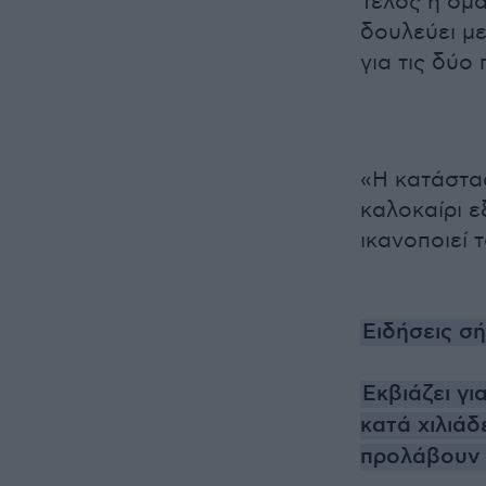
Τέλος η ομ
δουλεύει με
για τις δύο
«Η κατάστασ
καλοκαίρι 
ικανοποιεί 
Ειδήσεις σ
Εκβιάζει γι
κατά χιλιά
προλάβουν 