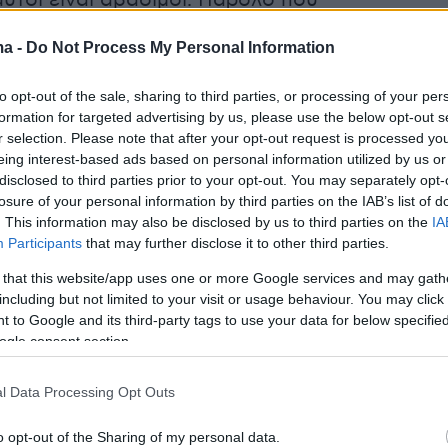
αυτοί είναι αβάσιμοι. Παρόλο που
ζει σημαντικό ρόλο στη
Μαρσέιγ
, ο Μπενατιά
ma -
Do Not Process My Personal Information
 μοναδικός που παίρνει αποφάσεις. Επιπλέον,
 της διαμάχης, επέλεξε να αποσυρθεί από την
to opt-out of the sale, sharing to third parties, or processing of your per
 να αφήσει τη διαχείριση στη διοίκηση».
formation for targeted advertising by us, please use the below opt-out s
r selection. Please note that after your opt-out request is processed y
eing interest-based ads based on personal information utilized by us or
το γεγονός πως ο Ουναΐ δουλεύει πλέον με
disclosed to third parties prior to your opt-out. You may separately opt-
η ομάδα ξεκαθάρισε πως αυτό ήταν απόφαση
losure of your personal information by third parties on the IAB’s list of
τή της ομάδας, Ρομπέρτο Ντε Τσέρμπι κι έχει
. This information may also be disclosed by us to third parties on the
IA
Participants
that may further disclose it to other third parties.
διο με όλους τους παίκτες που δεν
αι και δεν έχει να κάνει καθόλου με κάποια
 that this website/app uses one or more Google services and may gath
including but not limited to your visit or usage behaviour. You may click 
ς προς την ποιότητα και την αξία του
 to Google and its third-party tags to use your data for below specifi
στή.
ogle consent section.
για το αν θα ξεκινήσει βασικός είναι
l Data Processing Opt Outs
ά του προπονητή... Είναι καθαρά αγωνιστική
o opt-out of the Sharing of my personal data.