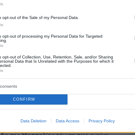
είνου, που αφορά και άλλους επαγγελματίες
In
τό δεν αμφισβητεί σε καμία περίπτωση την
ναΐ»
o opt-out of the Sale of my Personal Data.
In
to opt-out of processing my Personal Data for Targeted
ing.
ε τις προτάσεις που λέγεται πως έχει δεχθεί,
In
εκαθάρισε πως έχει λάβει μόνο μία επίσημη
o opt-out of Collection, Use, Retention, Sale, and/or Sharing
κείνη από την
Σπαρτάκ Μόσχας
.
ersonal Data that Is Unrelated with the Purposes for which it
lected.
In
η με ό,τι λέγεται, έχουμε λάβει μόνο μία
ταση, αυτή της Σπαρτάκ Μόσχας. Αν και
consents
διαφέρον από αρκετούς συλλόγους στην
CONFIRM
νένας άλλος δεν έχει κάνει ακόμη
νη προσφορά. Για παράδειγμα, η Μπράιτον δεν
σει τίποτα».
Data Deletion
Data Access
Privacy Policy