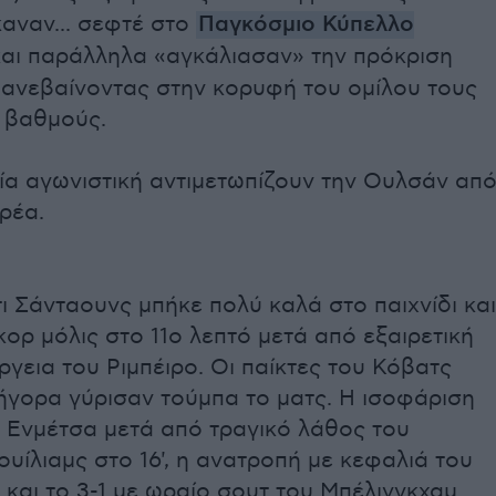
έκαναν... σεφτέ στο
Παγκόσμιο Κύπελλο
αι παράλληλα «αγκάλιασαν» την πρόκριση
 ανεβαίνοντας στην κορυφή του ομίλου τους
ς βαθμούς.
ία αγωνιστική αντιμετωπίζουν την Ουλσάν απ
ρέα.
 Σάνταουνς μπήκε πολύ καλά στο παιχνίδι και
κορ μόλις στο 11ο λεπτό μετά από εξαιρετική
ργεια του Ριμπέιρο. Οι παίκτες του Κόβατς
ήγορα γύρισαν τούμπα το ματς. Η ισοφάριση
ν Ενμέτσα μετά από τραγικό λάθος του
ουίλιαμς στο 16', η ανατροπή με κεφαλιά του
') και το 3-1 με ωραίο σουτ του Μπέλινγκχαμ