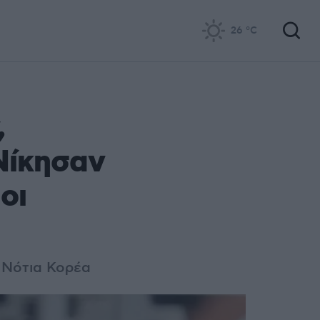
26
°C
,
Νίκησαν
οι
η Νότια Κορέα