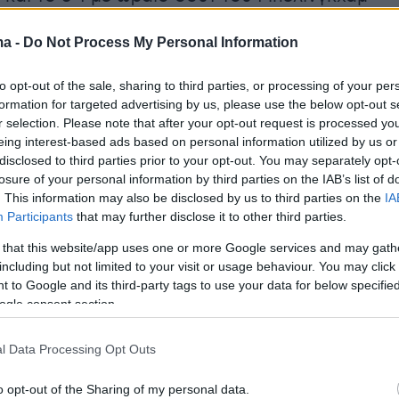
ma -
Do Not Process My Personal Information
ντ πήρε αέρα τριών τερμάτων με το αυτογκόλ
to opt-out of the sale, sharing to third parties, or processing of your per
υ στο 59' και ουσιαστικά καθάρισε τη νίκη,
formation for targeted advertising by us, please use the below opt-out s
δρωσε στο φινάλε, μιας και η Μαμελόντι με τα
r selection. Please note that after your opt-out request is processed y
eing interest-based ads based on personal information utilized by us or
ινερς (62') και Μοτίμπα (90') μείωσε στο τελικ
disclosed to third parties prior to your opt-out. You may separately opt-
losure of your personal information by third parties on the IAB’s list of
. This information may also be disclosed by us to third parties on the
IA
Participants
that may further disclose it to other third parties.
Ουίλιαμς, Μουντάου, Κούπιντο, Κεκάνα,
κοένα (70' Σάλες), Ριμπέιρο (70' Μορένα),
 that this website/app uses one or more Google services and may gath
including but not limited to your visit or usage behaviour. You may click 
 Λεθάκου), Αλέντε, Μάθιους (70' Ανταμς),
 to Google and its third-party tags to use your data for below specifi
 Μοντίμπα).
ogle consent section.
:
Κόμπελ, Μπενσεμπαϊνί, Αντον, Σίλε (83'
βένσον, Κόουτο, Μπέλιγκχαμ (83' Μπέιερ),
l Data Processing Opt Outs
α (62' Σάμπιτσερ), Γκιρασί (90' Αντεγέμι),
o opt-out of the Sharing of my personal data.
 Τσουκουεμέκα).