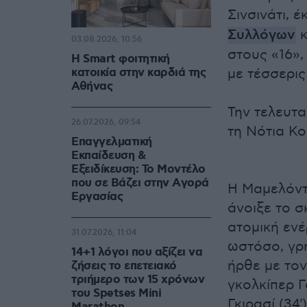
Σινσινάτι, 
Συλλόγων
κ
03.08.2026, 10:56
στους «16»,
Η Smart φοιτητική
κατοικία στην καρδιά της
με τέσσερι
Αθήνας
Την τελευτα
26.07.2026, 09:54
τη Νότια Κο
Επαγγελματική
Εκπαίδευση &
Εξειδίκευση: Το Mοντέλο
που σε Bάζει στην Aγορά
Η Μαμελόντι
Eργασίας
άνοιξε το σ
ατομική ενέ
31.07.2026, 11:04
ωστόσο, γρ
14+1 λόγοι που αξίζει να
ήρθε με το
ζήσεις το επετειακό
τριήμερο των 15 χρόνων
γκολκίπερ Γ
του Spetses Mini
Γκιρασί (34