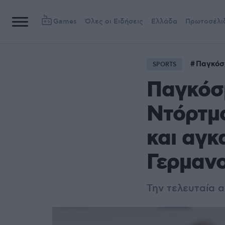
Games
Όλες οι Ειδήσεις
Ελλάδα
Πρωτοσέλι
Παγκόσ
SPORTS
Παγκόσ
Ντόρτμο
και αγκ
Γερμανο
Την τελευταία 