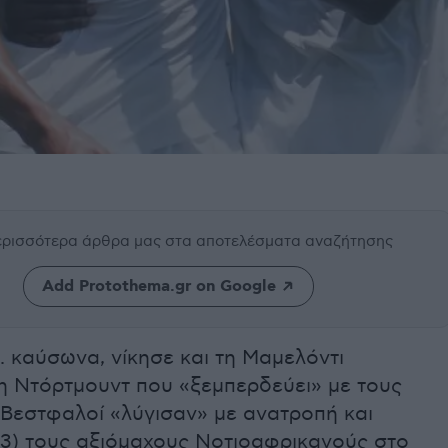
περισσότερα άρθρα μας
στα αποτελέσματα αναζήτησης
Add Protothema.gr on Google
.. καύσωνα, νίκησε και τη Μαμελόντι
η Ντόρτμουντ που «ξεμπερδεύει» με τους
 Βεστφαλοί «λύγισαν» με ανατροπή και
-3) τους αξιόμαχους Νοτιοαφρικανούς στο