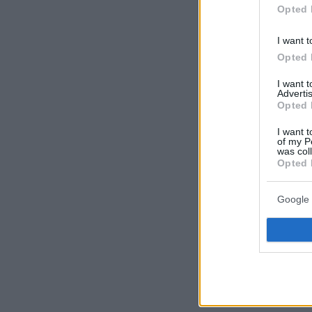
Opted 
I want t
Opted 
I want 
Advertis
Opted 
I want t
of my P
was col
Opted 
Google 