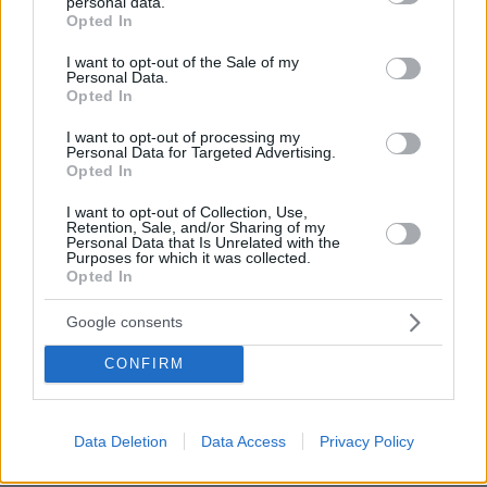
personal data.
Η Τουρκία ζητά μορατόριουμ Ρωσίας - Ουκρανίας στις
grant or deny consent to Google and its third-party tags to
Opted In
επιθέσεις κατά εμπορικών πλοίων στη Μαύρη Θάλασσα
use your data for below specified purposes in below Google
consent section.
I want to opt-out of the Sale of my
πριν 23 λεπτά
Personal Data.
Βουλγαρία: Drone με μεγάλη ποσότητα εκρηκτικών
Opted In
συνετρίβη κοντά σε αγωγό φυσικού αερίου - Η Σόφια
κατηγορεί το Κίεβο
I want to opt-out of processing my
Personal Data for Targeted Advertising.
πριν 23 λεπτά
Opted In
Αποξηραμένα λεμόνια (loomi) – Πώς χρησιμοποιούνται
και γιατί αξίζει να τα δοκιμάσετε
I want to opt-out of Collection, Use,
Retention, Sale, and/or Sharing of my
Personal Data that Is Unrelated with the
πριν 29 λεπτά
Purposes for which it was collected.
Συνελήφθη 24χρονος για ενδοοικογενειακή βία στα
Opted In
Χανιά: 17χρονη κατήγγειλε ότι την κλείδωσε σε σπίτι
πριν 31 λεπτά
Google consents
Χίος: 6 ανέγγιχτες παραλίες στη δυτική πλευρά της που
αξίζει να ανακαλύψετε
CONFIRM
πριν 34 λεπτά
Οι «Πράσινες Μπότες»: 30 χρόνια μετά, το Έβερεστ
μπορεί να δώσει πίσω έναν από τους νεκρούς του
Data Deletion
Data Access
Privacy Policy