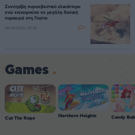
Συνετρίβη πυροσβεστικό ελικόπτερο
ενώ επιχειρούσε σε μεγάλη δασική
πυρκαγιά στη Γιούτα
1
08.08.2026, 09:34
Games
Northern Heights
Candy Bub
Cut The Rope