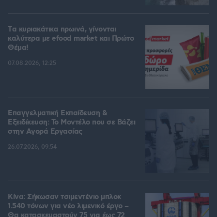
Tα κυριακάτικα πρωινά, γίνονται
καλύτερα με efood market και Πρώτο
Θέμα!
07.08.2026, 12:25
Επαγγελματική Εκπαίδευση &
Εξειδίκευση: Το Mοντέλο που σε Bάζει
στην Aγορά Eργασίας
26.07.2026, 09:54
Κίνα: Σήκωσαν τσιμεντένιο μπλοκ
1.540 τόνων για νέο λιμενικό έργο –
Θα κατασκευαστούν 75 για έως 72