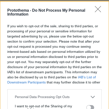
Protothema -
Do Not Process My Personal
ΡΟΗ ΕΙΔΗΣΕΩΝ
Information
Ειδήσεις
Δημοφιλή
Σχολιασμένα
If you wish to opt-out of the sale, sharing to third parties, or
processing of your personal or sensitive information for
πριν 10 λεπτά
targeted advertising by us, please use the below opt-out
ΑΕΚ - Athens Kallithea 4-0: «Τεσσάρα» μπροστά στον
section to confirm your selection. Please note that after your
κόσμο της πριν τη μάχη για το Super Cup με τον ΟΦΗ,
opt-out request is processed you may continue seeing
δείτε τα γκολ
interest-based ads based on personal information utilized by
us or personal information disclosed to third parties prior to
πριν 11 λεπτά
your opt-out. You may separately opt-out of the further
Άρης - Πανσερραϊκός 2-2: Φιλική ισοπαλία με γκολ του
disclosure of your personal information by third parties on the
Γιαννιώτα στο τέλος, ντεμπούτο του Μιρ, δείτε τα γκολ
IAB’s list of downstream participants. This information may
πριν 13 λεπτά
also be disclosed by us to third parties on the
IAB’s List of
Στο νοσοκομείο η Ιωάννα Τούνη με τροφική
Downstream Participants
that may further disclose it to other
δηλητηρίαση: «Τι μάτι πρέπει να έχω φάει», δείτε βίντεο
third parties.
πριν 13 λεπτά
Please note that this website/app uses one or more Google
Personal Data Processing Opt Outs
Η φυσική «συνταγή» για καλύτερη στυτική λειτουργία
services and may gather and store information including but
πριν 21 λεπτά
not limited to your visit or usage behaviour. You may click to
I want to opt-out of the Sharing of my