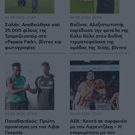
06.08.2026, 21:24
06.08.2026, 20:54
Σαλάχ: Αποθεώθηκε από
Βοζίνια: Αλεξιπτωτιστής
25.000 φίλους της
παρέδωσε την φανέλα της
Τραμπζονσπόρ στο
Κόλο Κόλο στον διεθνή
«Papara Park», βίντεο και
τερματοφύλακα της
φωτογραφίες
ομάδας της Χιλής, βίντεο
06.08.2026, 20:04
06.08.2026, 20:03
Παναθηναϊκός: Πρώτη
ΑΕΚ: Κοντά σε συμφωνία
προπόνηση για τον Λιβάι
με τον Λαρεντζάκη – Η
Γκαρσία
εκκρεμότητα με τον