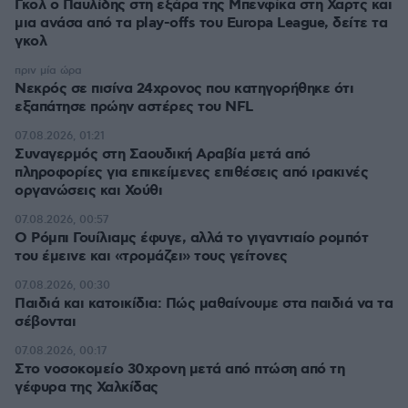
Γκολ ο Παυλίδης στη εξάρα της Μπενφίκα στη Χαρτς και
μια ανάσα από τα play-offs του Europa League, δείτε τα
γκολ
πριν μία ώρα
Νεκρός σε πισίνα 24χρονος που κατηγορήθηκε ότι
εξαπάτησε πρώην αστέρες του NFL
07.08.2026, 01:21
Συναγερμός στη Σαουδική Αραβία μετά από
πληροφορίες για επικείμενες επιθέσεις από ιρακινές
οργανώσεις και Χούθι
07.08.2026, 00:57
Ο Ρόμπι Γουίλιαμς έφυγε, αλλά το γιγαντιαίο ρομπότ
του έμεινε και «τρομάζει» τους γείτονες
07.08.2026, 00:30
Παιδιά και κατοικίδια: Πώς μαθαίνουμε στα παιδιά να τα
σέβονται
07.08.2026, 00:17
Στο νοσοκομείο 30χρονη μετά από πτώση από τη
γέφυρα της Χαλκίδας