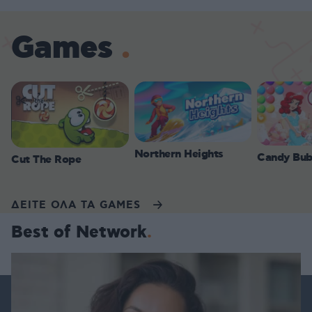
Games
Northern Heights
Candy Bub
Cut The Rope
ΔΕΙΤΕ ΟΛΑ ΤΑ GAMES
Best of Network