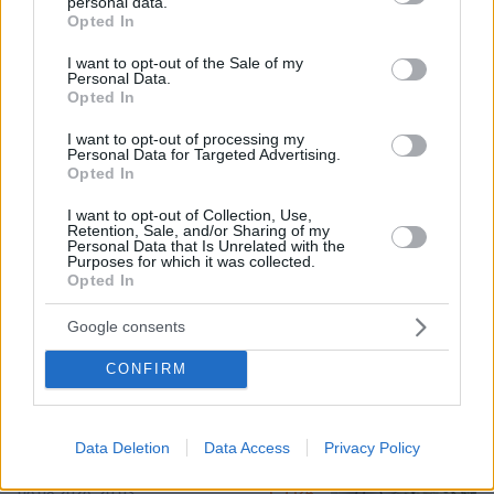
personal data.
grant or deny consent to Google and its third-party tags to
Opted In
use your data for below specified purposes in below Google
consent section.
I want to opt-out of the Sale of my
Personal Data.
Opted In
I want to opt-out of processing my
Personal Data for Targeted Advertising.
Opted In
I want to opt-out of Collection, Use,
Retention, Sale, and/or Sharing of my
06.08.2026, 22:24
Personal Data that Is Unrelated with the
Χρίστος Κούγιας: Η προσωπική μου ζωή δεν
Purposes for which it was collected.
Opted In
μπορεί να είναι αντικείμενο φημών ή σεναρίων
που παρουσιάζονται ως πραγματικά γεγονότα
Google consents
CONFIRM
Αριστοτέλης Δαμίγος: Σε κλίμα
οδύνης έγινε η αποτέφρωση του
συντονιστή που σκοτώθηκε μετά τη
σύγκρουση ελικοπτέρων στην Ψάθα,
Data Deletion
Data Access
Privacy Policy
φωτογραφίες
124
06.08.2026, 20:03