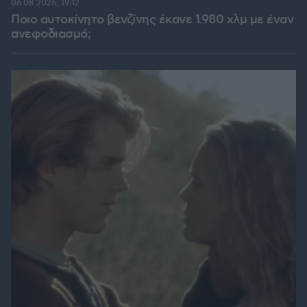
06.08.2026, 19:12
Ποιο αυτοκίνητο βενζίνης έκανε 1.980 χλμ με έναν
ανεφοδιασμό;