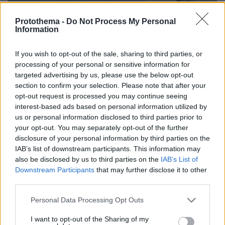
Protothema -
Do Not Process My Personal
Information
If you wish to opt-out of the sale, sharing to third parties, or
06.08.2026, 21:23
processing of your personal or sensitive information for
Πώς έγινε η τραγωδία με την νεκρή μητέρα στα
targeted advertising by us, please use the below opt-out
Μάλια: Βούτηξε για να βοηθήσει τη φίλη της και
section to confirm your selection. Please note that after your
πνίγηκε, τα παιδιά φώναζαν για βοήθεια
opt-out request is processed you may continue seeing
interest-based ads based on personal information utilized by
us or personal information disclosed to third parties prior to
your opt-out. You may separately opt-out of the further
disclosure of your personal information by third parties on the
IAB’s list of downstream participants. This information may
also be disclosed by us to third parties on the
IAB’s List of
Downstream Participants
that may further disclose it to other
third parties.
Please note that this website/app uses one or more Google
Personal Data Processing Opt Outs
services and may gather and store information including but
not limited to your visit or usage behaviour. You may click to
I want to opt-out of the Sharing of my