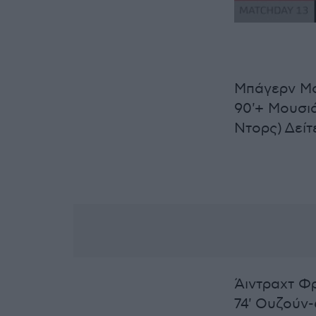
Μπάγερν Μον
90'+ Μουσιά
Ντορς) Δεί
Άιντραχτ Φ
74' Ουζούν-6