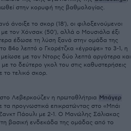
ιωθεί στην κορυφή της βαθμολογίας.
ό άνοιξε το σκορ (18'), οι φιλοξενούμενοι
με τον Χόνσακ (50'), αλλά ο Μουσιάλα έξι
τερα έδωσε τη λύση ξανά στην ομάδα της
το 84ο λεπτό ο Γκορέτζκα «έγραψε» το 3-1, η
 μείωσε με τον Ντορς δύο λεπτά αργότερα και
με το δεύτερο γκολ του στις καθυστερήσεις
 το τελικό σκορ.
 στο Λεβερκούζεν η πρωταθλήτρια
Μπάγερ
ε τα προγνωστικά επικρατώντας στο «Μπάι
Ζανκτ Πάουλι με 2-1. Ο Μανώλης Σάλιακας
στη βασική ενδεκάδα της ομάδας από το