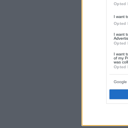
69' Καραζόρ
Opted 
I want t
Opted 
I want 
Advertis
Opted 
I want t
of my P
was col
Opted 
Google 