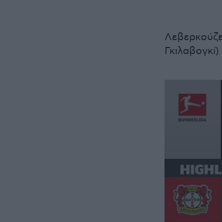
Λεβερκούζεν-
Γκιλαβογκί)