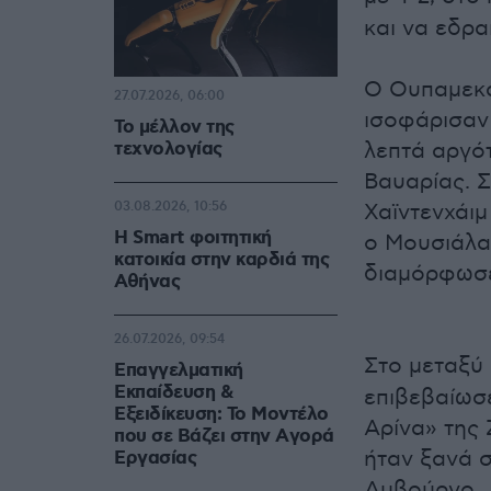
και να εδρα
Ο Ουπαμεκαν
27.07.2026, 06:00
ισοφάρισαν 
Το μέλλον της
τεχνολογίας
λεπτά αργό
Βαυαρίας. Σ
03.08.2026, 10:56
Χαϊντενχάιμ
Η Smart φοιτητική
ο Μουσιάλα 
κατοικία στην καρδιά της
διαμόρφωσε
Αθήνας
26.07.2026, 09:54
Στο μεταξύ
Επαγγελματική
Εκπαίδευση &
επιβεβαίωσ
Εξειδίκευση: Το Mοντέλο
Αρίνα» της 
που σε Bάζει στην Aγορά
ήταν ξανά 
Eργασίας
Αμβούργο.