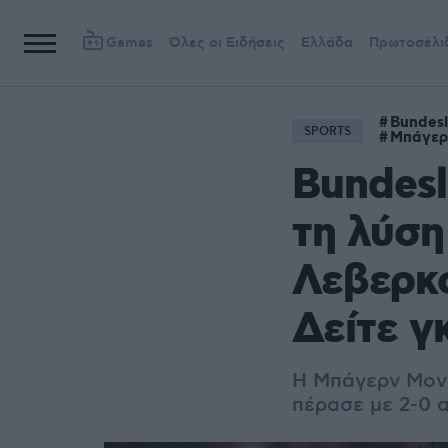
Games
Όλες οι Ειδήσεις
Ελλάδα
Πρωτοσέλι
Bundesl
SPORTS
Μπάγερ
Bundesl
τη λύση
Λεβερκο
Δείτε γ
Η Μπάγερν Μονά
πέρασε με 2-0 