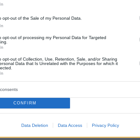
 - 37' Ντοέκι, 48' Σκοβ)
In
o opt-out of the Sale of my Personal Data.
In
to opt-out of processing my Personal Data for Targeted
ing.
In
o opt-out of Collection, Use, Retention, Sale, and/or Sharing
ersonal Data that Is Unrelated with the Purposes for which it
lected.
In
consents
CONFIRM
Data Deletion
Data Access
Privacy Policy