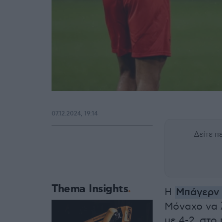
07.12.2024, 19:14
Δείτε 
Thema Insights
Η
Μπάγερν
Μόναχο να λ
με 4-2, στο