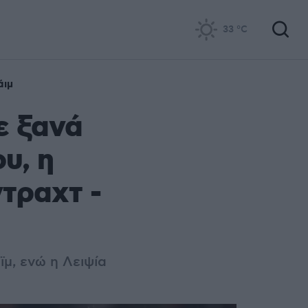
33
°C
άιμ
ε ξανά
υ, η
τραχτ -
μ, ενώ η Λειψία