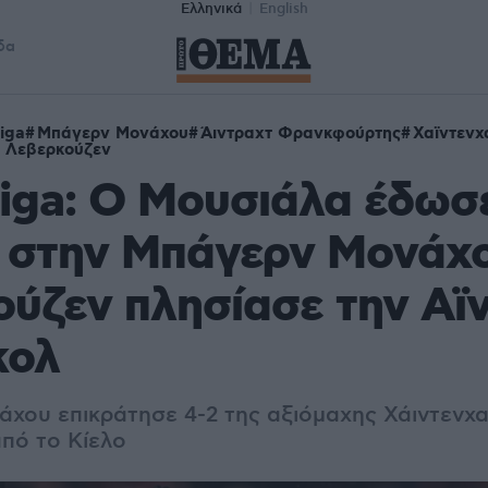
Ελληνικά
English
δα
iga
Μπάγερν Μονάχου
Άιντραχτ Φρανκφούρτης
Χαϊντενχ
 Λεβερκούζεν
iga: Ο Μουσιάλα έδωσ
 στην Μπάγερν Μονάχο
ύζεν πλησίασε την Αϊν
κολ
χου επικράτησε 4-2 της αξιόμαχης Χάιντενχαϊ
από το Κίελo