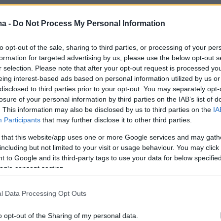
ma -
Do Not Process My Personal Information
ούρτη δυσκολεύτηκε πολύ η
Αϊντραχτ
κόντρ
σμπουργκ και έχασε δύο πολύτιμους βαθμούς
to opt-out of the sale, sharing to third parties, or processing of your per
η Βέρντερ Βρέμης πήρε σπουδαία νίκη στην
formation for targeted advertising by us, please use the below opt-out s
ουραγού της βαθμολογίας- Μπόχουμ με 1-0 και
r selection. Please note that after your opt-out request is processed y
eing interest-based ads based on personal information utilized by us or
ιβεβαίωσε τα προγνωστικά, επικρατώντας
disclosed to third parties prior to your opt-out. You may separately opt-
ολα στο Κίελο κόντρα στην τοπική Χόλσταϊν μ
losure of your personal information by third parties on the IAB’s list of
. This information may also be disclosed by us to third parties on the
IA
Participants
that may further disclose it to other third parties.
' αποτελέσματα και οι σκόρερ της 13ης
 that this website/app uses one or more Google services and may gath
including but not limited to your visit or usage behaviour. You may click 
 και η βαθμολογία στην Bundesliga έχουν ως
 to Google and its third-party tags to use your data for below specifi
ogle consent section.
l Data Processing Opt Outs
-Ουνιόν Βερολίνου 3-2 (51', 59' Βολτεμάντε,
o opt-out of the Sharing of my personal data.