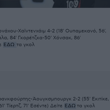
άχου-Χαϊντενχάιμ 4-2 (18' Ουπαμεκανό, 56',
λα, 84' Γκορέτζκα-50' Χόνσακ, 86'
τε
ΕΔΩ
τα γκολ
ρανκφούρτης-Άουγκσμπουργκ 2-2 (55' Εκιτίκε,
1' Τίερτζ, 71' Εσέντε) Δείτε
ΕΔΩ
τα γκολ