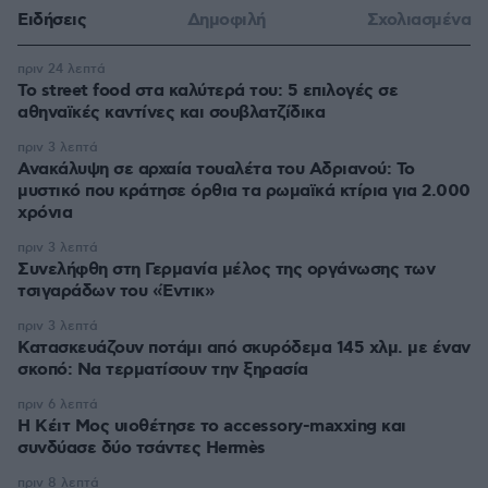
Ειδήσεις
Δημοφιλή
Σχολιασμένα
πριν 24 λεπτά
Το street food στα καλύτερά του: 5 επιλογές σε
αθηναϊκές καντίνες και σουβλατζίδικα
πριν 3 λεπτά
Ανακάλυψη σε αρχαία τουαλέτα του Αδριανού: Το
μυστικό που κράτησε όρθια τα ρωμαϊκά κτίρια για 2.000
χρόνια
πριν 3 λεπτά
Συνελήφθη στη Γερμανία μέλος της οργάνωσης των
τσιγαράδων του «Έντικ»
πριν 3 λεπτά
Κατασκευάζουν ποτάμι από σκυρόδεμα 145 χλμ. με έναν
σκοπό: Να τερματίσουν την ξηρασία
πριν 6 λεπτά
Η Κέιτ Μος υιοθέτησε τo accessory-maxxing και
συνδύασε δύο τσάντες Hermès
πριν 8 λεπτά