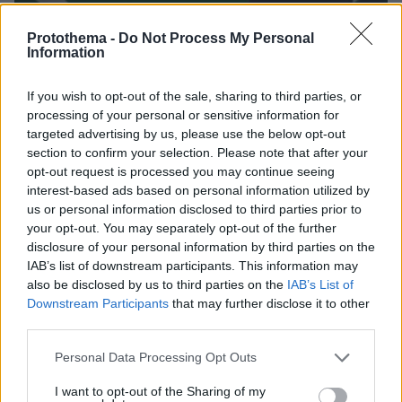
Protothema -
Do Not Process My Personal
Information
17.05.2024, 14:28
Ανακοινώθηκε επίσημα η επιστροφή του Χρήστου Κόντη
στον Παναθηναϊκό - Αντικαθιστά τον Τερίμ
If you wish to opt-out of the sale, sharing to third parties, or
processing of your personal or sensitive information for
targeted advertising by us, please use the below opt-out
Thema Insights
section to confirm your selection. Please note that after your
opt-out request is processed you may continue seeing
interest-based ads based on personal information utilized by
us or personal information disclosed to third parties prior to
your opt-out. You may separately opt-out of the further
disclosure of your personal information by third parties on the
IAB’s list of downstream participants. This information may
also be disclosed by us to third parties on the
IAB’s List of
Downstream Participants
that may further disclose it to other
third parties.
Please note that this website/app uses one or more Google
Personal Data Processing Opt Outs
services and may gather and store information including but
not limited to your visit or usage behaviour. You may click to
I want to opt-out of the Sharing of my