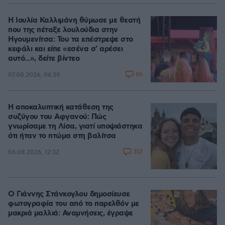
Η Ιουλία Καλλιμάνη θύμωσε με θεατή
που της πέταξε λουλούδια στην
Ηγουμενίτσα: Του τα επέστρεψε στο
κεφάλι και είπε «εσένα σ' αρέσει
αυτό...», δείτε βίντεο
65
07.08.2026, 06:39
Η αποκαλυπτική κατάθεση της
συζύγου του Αφγανού: Πώς
γνωρίσαμε τη Λίσα, γιατί υποψιάστηκα
ότι ήταν το πτώμα στη βαλίτσα
312
06.08.2026, 12:32
Ο Γιάννης Στάνκογλου δημοσίευσε
φωτογραφία του από το παρελθόν με
μακριά μαλλιά: Αναμνήσεις, έγραψε