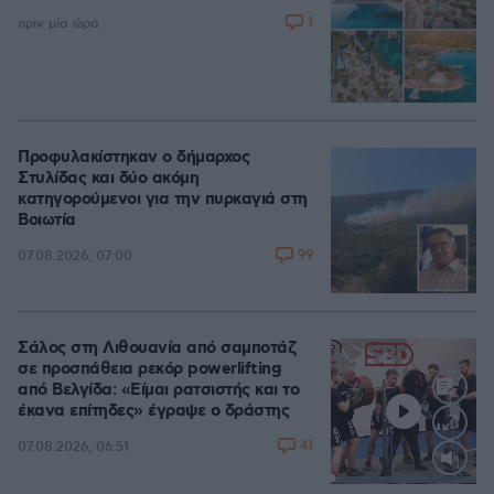
1
πριν μία ώρα
Προφυλακίστηκαν ο δήμαρχος
Στυλίδας και δύο ακόμη
κατηγορούμενοι για την πυρκαγιά στη
Βοιωτία
99
07.08.2026, 07:00
Σάλος στη Λιθουανία από σαμποτάζ
σε προσπάθεια ρεκόρ powerlifting
από Βελγίδα: «Είμαι ρατσιστής και το
έκανα επίτηδες» έγραψε ο δράστης
41
07.08.2026, 06:51
Loaded
:
100.00%