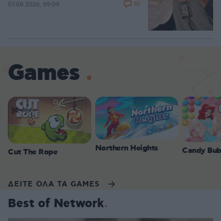
10
07.08.2026, 09:09
Games
Northern Heights
Candy Bub
Cut The Rope
ΔΕΙΤΕ ΟΛΑ ΤΑ GAMES
Best of Network