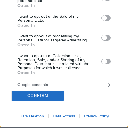
personal data.
grant or deny consent to Google and its third-party tags to
Opted In
use your data for below specified purposes in below Google
consent section.
I want to opt-out of the Sale of my
Personal Data.
Opted In
I want to opt-out of processing my
Personal Data for Targeted Advertising.
Opted In
27.07.2026, 06:00
Το μέλλον της τεχνολογίας
I want to opt-out of Collection, Use,
Retention, Sale, and/or Sharing of my
Personal Data that Is Unrelated with the
Purposes for which it was collected.
03.08.2026, 10:56
Opted In
Η Smart φοιτητική κατοικία στην καρδιά της Αθήνας
Google consents
26.07.2026, 09:54
CONFIRM
Επαγγελματική Εκπαίδευση & Εξειδίκευση: Το Mοντέλο που
σε Bάζει στην Aγορά Eργασίας
Data Deletion
Data Access
Privacy Policy
ΡΟΗ ΕΙΔΗΣΕΩΝ