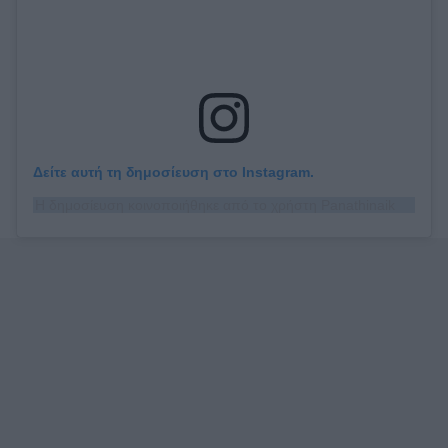
Δείτε αυτή τη δημοσίευση στο Instagram.
Η δημοσίευση κοινοποιήθηκε από το χρήστη Panathinaikos FC (@fcpanathinaikos)