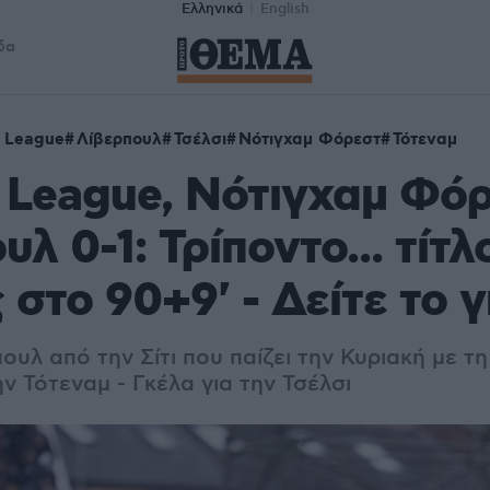
Ελληνικά
English
δα
r League
Λίβερπουλ
Τσέλσι
Νότιγχαμ Φόρεστ
Τότεναμ
 League, Νότιγχαμ Φόρ
λ 0-1: Τρίποντο... τίτλ
 στο 90+9' - Δείτε το 
ουλ από την Σίτι που παίζει την Κυριακή με τη
ν Τότεναμ - Γκέλα για την Τσέλσι