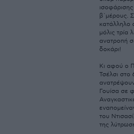
ισοφάρισης 
β΄μέρους. 
κατάλληλο σ
μόλις τρία 
ανατροπή σ
δοκάρι!
Κι αφού ο Π
Τσέλσι στο 
ανατρέψουν
Γουίσα σε φ
Αναγκαστικά
εναπομείναν
του Ντισασί
της λύτρωσ