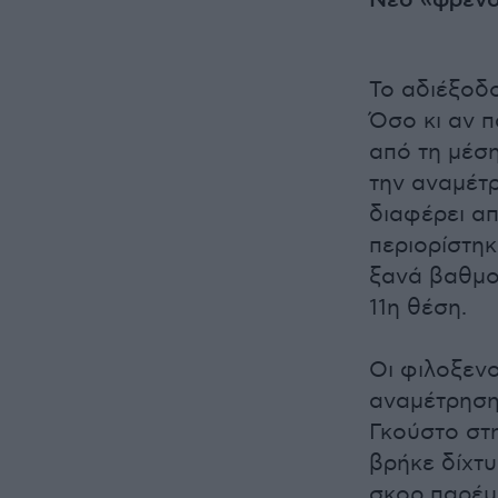
Νέο «φρένο
Το αδιέξοδο
Όσο κι αν 
από τη μέση
την αναμέτ
διαφέρει α
περιορίστηκ
ξανά βαθμο
11η θέση.
Οι φιλοξεν
αναμέτρηση,
Γκούστο στη
βρήκε δίχτυ
σκορ παρέμ