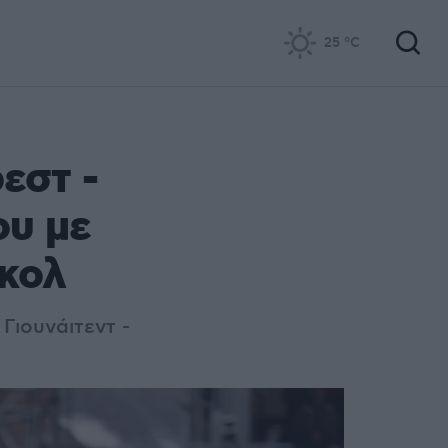
25
°C
εστ -
ου με
γκολ
 Γιουνάιτεντ -