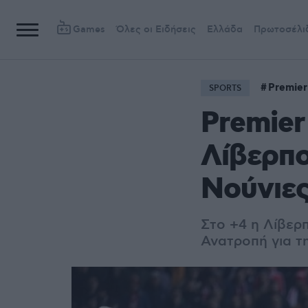
Games
Όλες οι Ειδήσεις
Ελλάδα
Πρωτοσέλι
Premie
SPORTS
Premier
Λίβερπου
Νούνιες
Στο +4 η Λίβερπ
Ανατροπή για τη