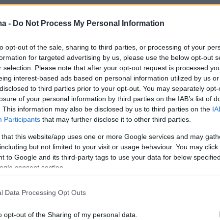
αγματικά καλή στιγμή στο ματς άλλωστε ήταν
ma -
Do Not Process My Personal Information
πεδούχους και ήρθε στο 25ο λεπτό. Ο Ελάνγκ
 και μετά από βαθιά μπαλιά ξεχύθηκε στην
to opt-out of the sale, sharing to third parties, or processing of your per
 όμως είδε τον Κέλεχερ να απλώνει το πόδι
formation for targeted advertising by us, please use the below opt-out s
τον σταματά με δυσκολία στο τετ α τετ.
r selection. Please note that after your opt-out request is processed y
eing interest-based ads based on personal information utilized by us or
disclosed to third parties prior to your opt-out. You may separately opt-
losure of your personal information by third parties on the IAB’s list of
ν σωτήριων επεμβάσεων παρέλαβε δύο λεπτά
. This information may also be disclosed by us to third parties on the
IA
Participants
that may further disclose it to other third parties.
ίγιο, ο οποίος έβαλε κομβικό μπλοκ στον
οντά και τού στέρησε ένα σχεδόν βέβαιο
 that this website/app uses one or more Google services and may gath
including but not limited to your visit or usage behaviour. You may click 
ν ομάδα του Κλοπ πάντως να έχει την κατοχή
 to Google and its third-party tags to use your data for below specifi
κολεύεται να γίνει επικίνδυνη.
ogle consent section.
 άνοιξε περισσότερο στο δεύτερο μέρος και
l Data Processing Opt Outs
Ομομπαμίντελε σταμάτησε στη γραμμή το πλασ
o opt-out of the Sharing of my personal data.