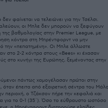
» για Τσέλσι
 δεν φαίνεται να τελειώνει για την Τσέλσι.
παλεύουν, οι Μπλε δεν μπορούν να ξεφύγουν
 της βαθμολογίας στην Premier League, με
ρηση κόντρα στη Μπρέντφορντ να μην
πό την «πεπατημένη». Οι Μπλε άλλωστε
αν στο 2-2 κόντρα στους «Bees» κι έχασαν
ύς στο κυνήγι της Ευρώπης, ξεμένοντας στην
ούμενοι πάντως χαμογέλασαν πρώτοι στην
 όταν έπειτα από εξαιρετική σέντρα του Μάλ
ν περιοχή, ο Τζάκσον πήρε την κεφαλιά και
α για το 0-1 (35΄). Όσο το εύθραυστο ωστόσο
ενε, η Μπρέντφορντ διατηρούσε ελπίδες