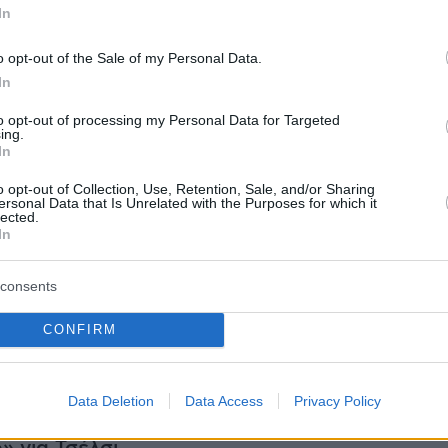
σον, ενώ στο 66' το τελείωμα του Ελάνγκα
In
ς άουτ. Σταδιακά οι φιλοξενούμενοι άρχισαν
ν τον ρυθμό τους και να πιέζουν για τα γκολ,
o opt-out of the Sale of my Personal Data.
ωμένη Νότιγχαμ κρατούσε το μηδέν και τον
In
αγκαλιά της.
to opt-out of processing my Personal Data for Targeted
ing.
In
ερήσεις, ο Σελς απέτρεψε εντυπωσιακά το
o opt-out of Collection, Use, Retention, Sale, and/or Sharing
ου Μουρίγιο από το κόρνερ, ωστόσο η ομάδα
ersonal Data that Is Unrelated with the Purposes for which it
lected.
σπίριτο δεν μπόρεσε να αντέξει μέχρι το
In
τελευταίο λεπτό των καθυστερήσεων, ο
 έβγαλε φοβερή σέντρα και ο Νούνιες
consents
 μπάλα στα δίχτυα με το κεφάλι για να
CONFIRM
νω που όλα έδειχναν τελειωμένα, στη
ια πολύτιμη νίκη και να τη διατηρήσει στην
 Premier League!
Data Deletion
Data Access
Privacy Policy