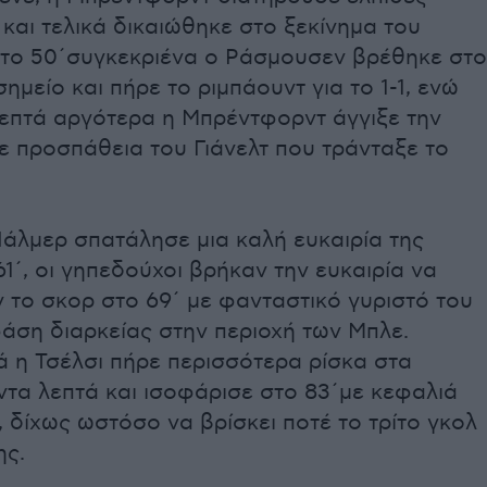
και τελικά δικαιώθηκε στο ξεκίνημα του
Στο 50΄συγκεκριένα ο Ράσμουσεν βρέθηκε στο
ημείο και πήρε το ριμπάουντ για το 1-1, ενώ
λεπτά αργότερα η Μπρέντφορντ άγγιξε την
ε προσπάθεια του Γιάνελτ που τράνταξε το
άλμερ σπατάλησε μια καλή ευκαιρία της
61΄, οι γηπεδούχοι βρήκαν την ευκαιρία να
 το σκορ στο 69΄ με φανταστικό γυριστό του
άση διαρκείας στην περιοχή των Μπλε.
 η Τσέλσι πήρε περισσότερα ρίσκα στα
τα λεπτά και ισοφάρισε στο 83΄με κεφαλιά
, δίχως ωστόσο να βρίσκει ποτέ το τρίτο γκολ
ης.