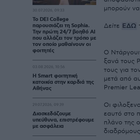
μπορούν να
30.07.2026, 09:33
Το DEI College
Δείτε
ΕΔΩ
παρουσιάζει τη Sophia.
Την πρώτη 24/7 βοηθό AI
που αλλάζει τον τρόπο με
τον οποίο μαθαίνουν οι
φοιτητές
Ο Ντάργουιν
ξανά τους Ρ
03.08.2026, 10:56
τους για το
Η Smart φοιτητική
μετά από αυ
κατοικία στην καρδιά της
Premier Le
Αθήνας
Οι φιλοξενο
29.07.2026, 09:39
εαυτό στο π
Διασκεδάζουμε
υπεύθυνα, επιστρέφουμε
πλάνο της 
με ασφάλεια
διαδρόμους 