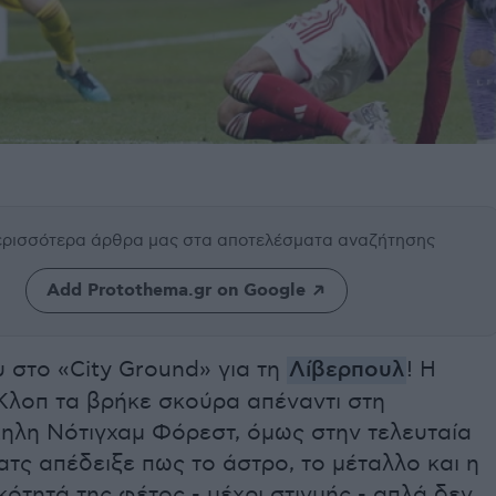
περισσότερα άρθρα μας
στα αποτελέσματα αναζήτησης
Add Protothema.gr on Google
ου στο «City Ground» για τη
Λίβερπουλ
! Η
Κλοπ τα βρήκε σκούρα απέναντι στη
ηλη Νότιγχαμ Φόρεστ, όμως στην τελευταία
τς απέδειξε πως το άστρο, το μέταλλο και η
ότητά της φέτος - μέχρι στιγμής - απλά δεν