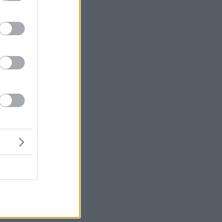
ς
υ
ο
an
Jk