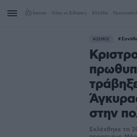
Games
Όλες οι Ειδήσεις
Ελλάδα
Πρωτοσέλι
Συνόδ
ΚΟΣΜΟΣ
Κριστρο
πρωθυπο
τράβηξε
Άγκυρας
στην πο
Εκλέχθηκε το 20
περασμένο Μάρτ