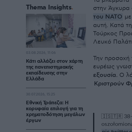
Τα βλέμματα 
Thema Insights
στην Άγκυρα 
του ΝΑΤΟ
με
αυτή. Κατά τη
Τούρκος Προέ
Λευκό Παλάτι
03.08.2026, 11:06
Την προσοχή 
Κάτι αλλάζει στον χάρτη
ευρέως γνωστ
της πανεπιστημιακής
εκπαίδευσης στην
εξουσία.
Ο λό
Ελλάδα
Κριστρούν Φ
30.07.2026, 15:25
Εθνική Τράπεζα: Η
κορυφαία επιλογή για τη
χρηματοδότηση μεγάλων
🇮🇸🇹🇷 38-
έργων
oszołomion