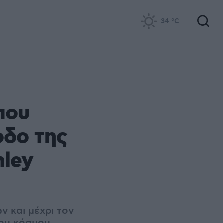
34
°C
που
οδο της
nley
ν και μέχρι τον
του κόσμου