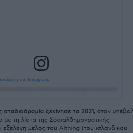
ημοσίευση στο Instagram.
Η δημοσίευση κοινοποιήθηκε από το χρήστη Kristrún Frostadóttir (@kristrunfrosta)
ς σταδιοδρομία ξεκίνησε το 2021,
όταν υπέβα
 με τη λίστα της Σοσιαλδημοκρατικής
ι εξελέγη μέλος του Althing (του ισλανδικού