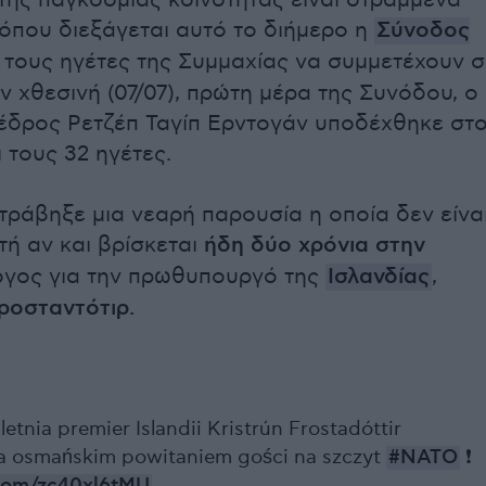
της παγκόσμιας κοινότητας είναι στραμμένα
όπου διεξάγεται αυτό το διήμερο η
Σύνοδος
 τους ηγέτες της Συμμαχίας να συμμετέχουν σ
ν χθεσινή (07/07), πρώτη μέρα της Συνόδου, ο
δρος Ρετζέπ Ταγίπ Ερντογάν υποδέχθηκε στ
 τους 32 ηγέτες.
τράβηξε μια νεαρή παρουσία η οποία δεν είνα
ή αν και βρίσκεται
ήδη δύο χρόνια στην
γος για την πρωθυπουργό της
Ισλανδίας
,
ροσταντότιρ.
letnia premier Islandii Kristrún Frostadóttir
a osmańskim powitaniem gości na szczyt
#NATO
❗