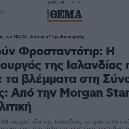
Ελληνικά
English
δα
ος του ΝΑΤΟ
Ισλανδία
Πρωθυπουργός
ύν Φροσταντότιρ: Η
υργός της Ισλανδίας 
 τα βλέμματα στη Σύν
: Από την Morgan Sta
λιτική
24 ως ηγέτιδα της Ισλανδίας, σε ηλικία 36 ετώ
ιο κατείχε τον τίτλο της νεότερης ηγέτιδας 