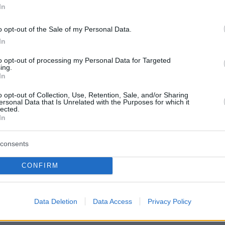
αι η τρέχουσα αρχηγός της Σοσιαλδημοκρατική
In
ννήθηκε στο Ρέικιαβικ, με γονείς τον
sti Fífill Jóhannsson και την ιατρό Steinunn
o opt-out of the Sale of my Personal Data.
In
sdóttir. Αφού αποφοίτησε από το Κολλέγιο το
ykjavik Junior College),
απέκτησε πτυχίο από τ
to opt-out of processing my Personal Data for Targeted
ing.
 της Ισλανδίας,
μεταπτυχιακό στις διεθνείς
In
το Yale Jackson School of Global Affairs και
o opt-out of Collection, Use, Retention, Sale, and/or Sharing
 στα οικονομικά
από το Πανεπιστήμιο της
ersonal Data that Is Unrelated with the Purposes for which it
lected.
In
consents
CONFIRM
bakanı Kristrún Frostadóttir, Cumhurbaşkanı Erdoğ
esmi törenle karşılandı.
pic.twitter.com/RaCQXpQv
Data Deletion
Data Access
Privacy Policy
rts (@bbosports)
July 8, 2026