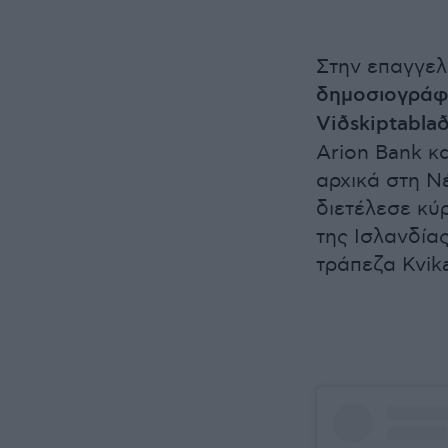
Στην επαγγελ
δημοσιογράφο
Viðskiptabla
Arion Bank κα
αρχικά στη Ν
διετέλεσε κύ
της Ισλανδίας
τράπεζα Kvika