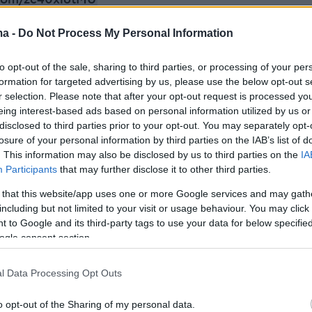
.com/zc40xl6tMU
ma -
Do Not Process My Personal Information
szewski (@Rob_Ptaszewski)
July 8, 2026
to opt-out of the sale, sharing to third parties, or processing of your per
 Φροσταντότιρ
εκλέχθηκε το 2024 ως ηγέτιδα
formation for targeted advertising by us, please use the below opt-out s
r selection. Please note that after your opt-out request is processed y
, σε ηλικία 36 ετών
και μέχρι τον περασμένο
eing interest-based ads based on personal information utilized by us or
ε τον τίτλο της νεότερης ηγέτιδας του κόσμου
disclosed to third parties prior to your opt-out. You may separately opt-
losure of your personal information by third parties on the IAB’s list of
ειλε στη δεύτερη θέση της λίστας, ο 36χρονος
. This information may also be disclosed by us to third parties on the
IA
υργός του Νεπάλ, Balendra Shah, ο οποίος
Participants
that may further disclose it to other third parties.
γους μήνες μετά την Ισλανδή ομόλογό του.
 that this website/app uses one or more Google services and may gath
including but not limited to your visit or usage behaviour. You may click 
η Kristrún Frostadóttir
 to Google and its third-party tags to use your data for below specifi
ogle consent section.
Φροσταντότιρ (γεννημένη στις 12 Μαΐου 1988)
 πολιτικός και οικονομολόγος,
η οποία υπηρετε
l Data Processing Opt Outs
υργός
της Ισλανδίας από τον Δεκέμβριο του
o opt-out of the Sharing of my personal data.