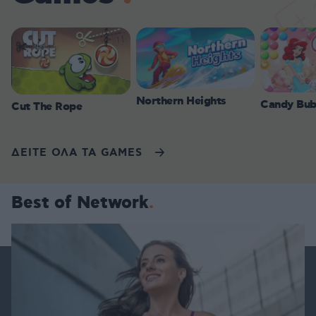
Northern Heights
Candy Bub
Cut The Rope
ΔΕΙΤΕ ΟΛΑ ΤΑ GAMES
Best of Network