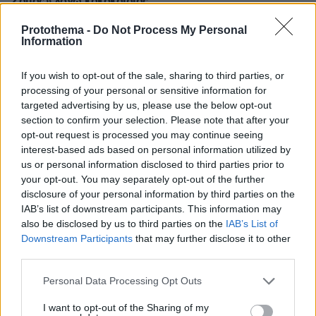
Σάμος» λόγω κακοκαιρίας
10.08.2026, 05:45
Protothema -
Do Not Process My Personal
Το PKK καταγγέλλει «σοβαρά λάθη» στο νομοσχέδιο
Information
για τους μαχητές του και ζητά την αποφυλάκιση
Οτσαλάν
If you wish to opt-out of the sale, sharing to third parties, or
10.08.2026, 05:26
processing of your personal or sensitive information for
O Παναμάς ενισχύει τα σύνορα με την Κολομβία μετά
targeted advertising by us, please use the below opt-out
τις επιθέσεις και τον φόβο διείσδυσης ένοπλων
section to confirm your selection. Please note that after your
οργανώσεων
opt-out request is processed you may continue seeing
interest-based ads based on personal information utilized by
us or personal information disclosed to third parties prior to
ΔΕΙΤΕ ΟΛΕΣ ΤΙΣ ΕΙΔΗΣΕΙΣ
your opt-out. You may separately opt-out of the further
disclosure of your personal information by third parties on the
IAB’s list of downstream participants. This information may
also be disclosed by us to third parties on the
IAB’s List of
ΤΑ ΠΙΟ ΔΗΜΟΦΙΛΗ
Downstream Participants
that may further disclose it to other
third parties.
Please note that this website/app uses one or more Google
Personal Data Processing Opt Outs
services and may gather and store information including but
not limited to your visit or usage behaviour. You may click to
I want to opt-out of the Sharing of my