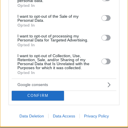
personal data.
grant or deny consent to Google and its third-party tags to
Opted In
use your data for below specified purposes in below Google
consent section.
I want to opt-out of the Sale of my
Personal Data.
Opted In
I want to opt-out of processing my
Personal Data for Targeted Advertising.
Opted In
I want to opt-out of Collection, Use,
Retention, Sale, and/or Sharing of my
Personal Data that Is Unrelated with the
Purposes for which it was collected.
Opted In
Google consents
CONFIRM
09.08.2026, 22:48
Τη Υπερμάχω: Η νύχτα του Αυγούστου πριν από
1.400 χρόνια, που γέννησε τον Ακάθιστο Ύμνο
Data Deletion
Data Access
Privacy Policy