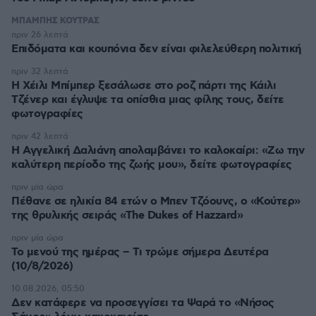
ΜΠΑΜΠΗΣ ΚΟΥΤΡΑΣ
πριν 26 λεπτά
Επιδόματα και κουπόνια δεν είναι φιλελεύθερη πολιτική
πριν 32 λεπτά
Η Χέιλι Μπίμπερ ξεσάλωσε στο ροζ πάρτι της Κάιλι
Τζένερ και έγλυψε τα οπίσθια μιας φίλης τους, δείτε
φωτογραφίες
πριν 42 λεπτά
Η Αγγελική Δαλιάνη απολαμβάνει το καλοκαίρι: «Ζω την
καλύτερη περίοδο της ζωής μου», δείτε φωτογραφίες
πριν μία ώρα
Πέθανε σε ηλικία 84 ετών ο Μπεν Τζόουνς, ο «Κούτερ»
της θρυλικής σειράς «The Dukes of Hazzard»
πριν μία ώρα
Το μενού της ημέρας – Τι τρώμε σήμερα Δευτέρα
(10/8/2026)
10.08.2026, 05:50
Δεν κατάφερε να προσεγγίσει τα Ψαρά το «Νήσος