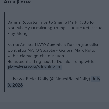
Δείτε βίντεο
Danish Reporter Tries to Shame Mark Rutte for
Not Publicly Humiliating Trump — Rutte Refuses to
Play Along
At the Ankara NATO Summit, a Danish journalist
went after NATO Secretary General Mark Rutte
with a classic gotcha question:
He asked if sitting next to Donald Trump while…
pic.twitter.com/ViEx0lCZQL
— News Picks Daily (@NewsPicksDaily)
July
8, 2026