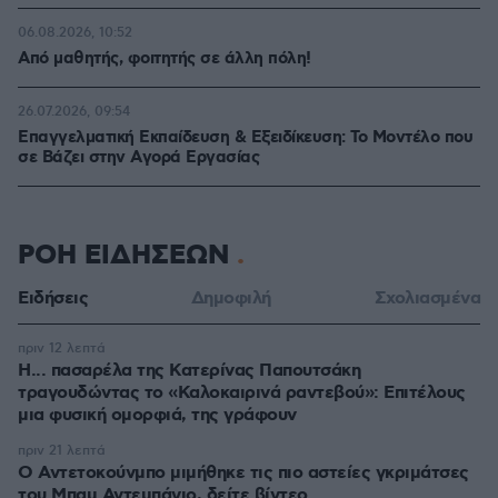
06.08.2026, 10:52
Από μαθητής, φοιτητής σε άλλη πόλη!
26.07.2026, 09:54
Επαγγελματική Εκπαίδευση & Εξειδίκευση: Το Mοντέλο που
σε Bάζει στην Aγορά Eργασίας
ΡΟΗ ΕΙΔΗΣΕΩΝ
Ειδήσεις
Δημοφιλή
Σχολιασμένα
πριν 12 λεπτά
Η... πασαρέλα της Κατερίνας Παπουτσάκη
τραγουδώντας το «Καλοκαιρινά ραντεβού»: Επιτέλους
μια φυσική ομορφιά, της γράφουν
πριν 21 λεπτά
Ο Αντετοκούνμπο μιμήθηκε τις πιο αστείες γκριμάτσες
του Μπαμ Αντεμπάγιο, δείτε βίντεο