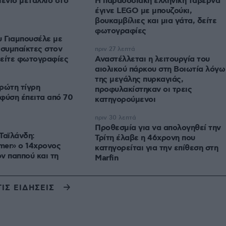
μένιο μετάλλιο στο
Η παραδοσιακή ελληνική ταβέρνα
έγινε LEGO με μπουζούκι,
βουκαμβίλιες και μια γάτα, δείτε
φωτογραφίες
υ Γιαμπουσέλε με
 συμπαίκτες στον
πριν 27 λεπτά
δείτε φωτογραφίες
Αναστέλλεται η λειτουργία του
αιολικού πάρκου στη Βοιωτία λόγω
της μεγάλης πυρκαγιάς,
ρώτη τίγρη
προφυλακίστηκαν οι τρεις
φύση έπειτα από 70
κατηγορούμενοι
πριν 30 λεπτά
Προθεσμία για να απολογηθεί την
Ταϊλάνδη:
Τρίτη έλαβε η 46χρονη που
mer» ο 14χρονος
κατηγορείται για την επίθεση στη
ν παππού και τη
Marfin
ΤΙΣ ΕΙΔΗΣΕΙΣ