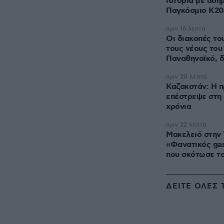
ιστορία με αση
Παγκόσμιο Κ20
πριν 16 λεπτά
Οι διακοπές το
τους νέους του
Παναθηναϊκό, 
πριν 20 λεπτά
Καζακστάν: Η π
επέστρεψε στη 
χρόνια
πριν 22 λεπτά
Μακελειό στην 
«Φανατικός ga
που σκότωσε το
ΔΕΙΤΕ ΟΛΕΣ 