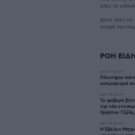
όλες τις ειδήσ
Δείτε όλες τις
στιγμή που συ
ΡΟΗ ΕΙΔ
πριν 11 λεπτά
Πλυντήριο πιάτ
αστραφτερά πο
πριν 14 λεπτά
Το φοβερό βίντ
την νέα εντυπω
Χρήστου Τζόλη,
πριν 16 λεπτά
Η Έβελυν Μητρ