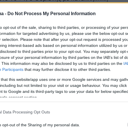
φάρισε σε 1-1.
ma -
Do Not Process My Personal Information
ς βρίσκεται στην 5η θέση με 22 βαθμούς (5-
to opt-out of the sale, sharing to third parties, or processing of your per
Ξάνθη είναι 4η με 25 (7-4-2).
formation for targeted advertising by us, please use the below opt-out s
r selection. Please note that after your opt-out request is processed y
eing interest-based ads based on personal information utilized by us or
 Β' (Αριέλ Ιμπαγάσα):
Τζολάκης,
disclosed to third parties prior to your opt-out. You may separately opt-
, Μπαγκαλιάνης, Καλογερόπουλος,
losure of your personal information by third parties on the IAB’s list of
λος, Σουρλής, Ξενιτίδης, Τσέλιος (82'
. This information may also be disclosed by us to third parties on the
IA
Participants
that may further disclose it to other third parties.
 Μαρίνος, Καρβάλιο (62' Κωστή), Πινακάς (71'
 that this website/app uses one or more Google services and may gath
including but not limited to your visit or usage behaviour. You may click 
 to Google and its third-party tags to use your data for below specifi
αν Βούλιτς):
Ίτσο, Πολίμος (73' Ουνγιαλίδης),
ogle consent section.
ηγιαννίδης, Παπάζογλου, Δόρης (82'
Τσέλιος (73' Γκινσάρι), Γκόμεθ, Αλί Μπαμπά (88
l Data Processing Opt Outs
λος), Γκάβριτς, Ιμπραχίμι.
o opt-out of the Sharing of my personal data.