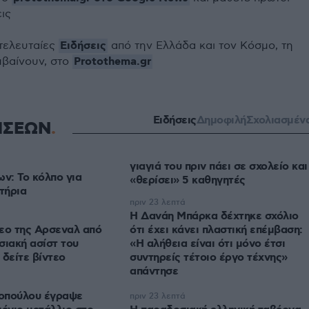
εις
Ειδήσεις
 τελευταίες
από την Ελλάδα και τον Κόσμο, τη
Protothema.gr
μβαίνουν, στο
Ειδήσεις
Δημοφιλή
Σχολιασμέν
ΗΣΕΩΝ
γιαγιά του πριν πάει σε σχολείο και
ων: Το κόλπο για
«θερίσει» 5 καθηγητές
τήρια
πριν 23 λεπτά
Η Δανάη Μπάρκα δέχτηκε σχόλιο
εο της Αρσεναλ από
ότι έχει κάνει πλαστική επέμβαση:
σιακή ασίστ του
«Η αλήθεια είναι ότι μόνο έτσι
 δείτε βίντεο
συντηρείς τέτοιο έργο τέχνης»
απάντησε
οπούλου έγραψε
πριν 23 λεπτά