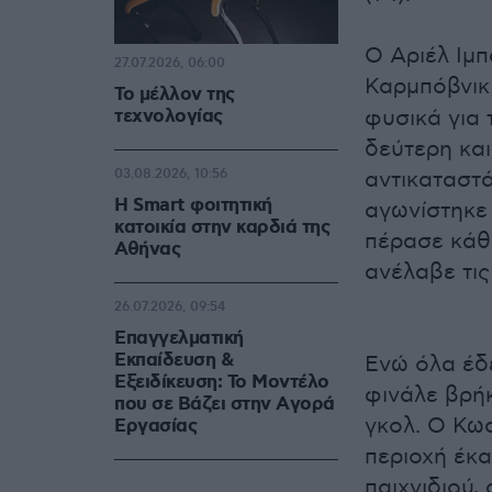
Ο Αριέλ Ιμπ
27.07.2026, 06:00
Καρμπόβνικ
Το μέλλον της
τεχνολογίας
φυσικά για 
δεύτερη και
03.08.2026, 10:56
αντικαταστ
Η Smart φοιτητική
αγωνίστηκε
κατοικία στην καρδιά της
πέρασε κάθε
Αθήνας
ανέλαβε τις
26.07.2026, 09:54
Επαγγελματική
Εκπαίδευση &
Ενώ όλα έδε
Εξειδίκευση: Το Mοντέλο
φινάλε βρήκ
που σε Bάζει στην Aγορά
γκολ. Ο Κω
Eργασίας
περιοχή έκα
παιχνιδιού,