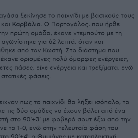
αγάσα ξεκίνησε το παιχνίδι με βασικούς τους
 και
Καρβάλιο
. Ο Πορτογάλος, που ήρθε
την πρώτη ομάδα, έκανε ντεμπούτο με τη
 αγωνίστηκε για 62 λεπτά, όταν και
άθηκε από τον Κωστή. Στο διάστημα που
 έκανε ορισμένες πολύ όμορφες ενέργειες,
τες πάσες, είχε ενέργεια και τρεξίματα, ενώ
 στατικές φάσεις.
ιχναν πως το παιχνίδι θα λήξει ισόπαλο, το
ε τις δύο ομάδες να έχουν βάλει από ένα
στή στο 90'+3' με φοβερό σουτ έξω από την
νε το 1-0, ενώ στην τελευταία φάση του
 στο 90'+4', ο Θυμιάνης με καταπληκτική