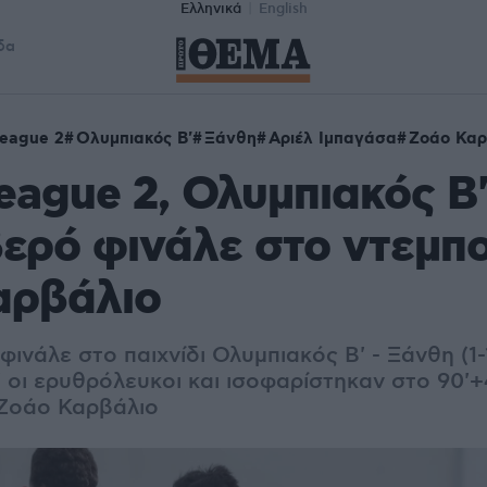
Ελληνικά
English
δα
League 2
Ολυμπιακός Β'
Ξάνθη
Αριέλ Ιμπαγάσα
Ζοάο Καρ
eague 2, Ολυμπιακός Β
βερό φινάλε στο ντεμπ
αρβάλιο
ινάλε στο παιχνίδι Ολυμπιακός Β' - Ξάνθη (1-1
 οι ερυθρόλευκοι και ισοφαρίστηκαν στο 90'+4
 Ζοάο Καρβάλιο