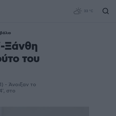
33
°C
βάλιο
'-Ξάνθη
ούτο του
) - Άνοιξαν το
', στο