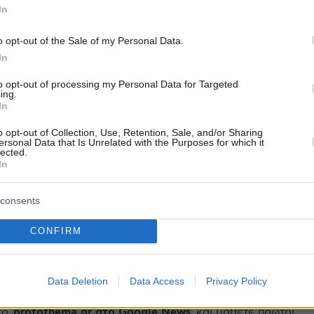
In
gazzetta.gr
o opt-out of the Sale of my Personal Data.
In
ήμερα:
to opt-out of processing my Personal Data for Targeted
ing.
In
με αύξηση των θανάτων από κορωνοϊό–
o opt-out of Collection, Use, Retention, Sale, and/or Sharing
σικοί λόγοι
ersonal Data that Is Unrelated with the Purposes for which it
lected.
In
s τιμώρησε τη Γούπι Γκόλντμπεργκ γιατί είπε
καύτωμα «δεν είχε σχέση με τη φυλή»
consents
CONFIRM
ορίας: Διευκρινίσεις για οχήματα σε ακινησία
και μεταβιβάσεις
Data Deletion
Data Access
Privacy Policy
protothema.gr στο Google News
το
και μάθετε πρώτοι