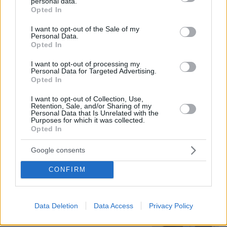
personal data.
grant or deny consent to Google and its third-party tags to
Opted In
use your data for below specified purposes in below Google
consent section.
I want to opt-out of the Sale of my
Personal Data.
Opted In
06.08.2026, 19:34
Γιατί δεν έσωσα το κουτάβι: Ο ερευνητής που
I want to opt-out of processing my
κατέγραφε τη συμβίωση του μικρού σκυλιού με
Personal Data for Targeted Advertising.
Opted In
αγέλη λύκων εξηγεί γιατί δεν επενέβη, όταν το
είδε άρρωστο
I want to opt-out of Collection, Use,
Retention, Sale, and/or Sharing of my
Personal Data that Is Unrelated with the
Purposes for which it was collected.
Γιώργος Παράσχος: Χαμογελαστός,
Opted In
δίνει τη μάχη του με τον καρκίνο,
μπήκε στο νοσοκομείο για νέα
Google consents
θεραπεία
45
06.08.2026, 18:00
CONFIRM
Data Deletion
Data Access
Privacy Policy
Αριστοτέλης Δαμίγος: Σε κλίμα
οδύνης έγινε η αποτέφρωση του