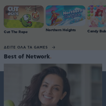
Northern Heights
Candy Bub
Cut The Rope
ΔΕΙΤΕ ΟΛΑ ΤΑ GAMES
Best of Network