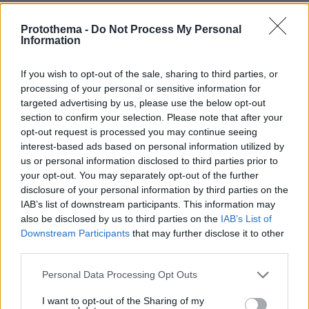
Χρίστος Κούγιας: Η προσωπική μου ζωή δεν
μπορεί να είναι αντικείμενο φημών ή σεναρίων
Protothema -
Do Not Process My Personal
που παρουσιάζονται ως πραγματικά γεγονότα
Information
If you wish to opt-out of the sale, sharing to third parties, or
processing of your personal or sensitive information for
targeted advertising by us, please use the below opt-out
section to confirm your selection. Please note that after your
opt-out request is processed you may continue seeing
interest-based ads based on personal information utilized by
us or personal information disclosed to third parties prior to
your opt-out. You may separately opt-out of the further
disclosure of your personal information by third parties on the
IAB’s list of downstream participants. This information may
also be disclosed by us to third parties on the
IAB’s List of
Downstream Participants
that may further disclose it to other
third parties.
Please note that this website/app uses one or more Google
Personal Data Processing Opt Outs
services and may gather and store information including but
not limited to your visit or usage behaviour. You may click to
I want to opt-out of the Sharing of my