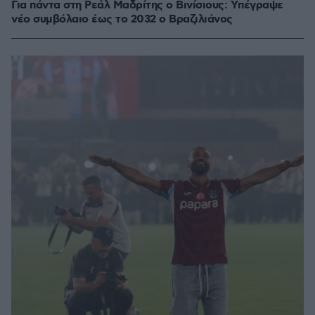
Για πάντα στη Ρεάλ Μαδρίτης ο Βινίσιους: Yπέγραψε
νέο συμβόλαιο έως το 2032 ο Βραζιλιάνος