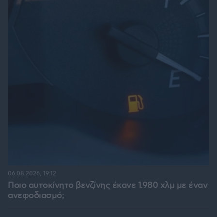
06.08.2026, 19:12
Ποιο αυτοκίνητο βενζίνης έκανε 1.980 χλμ με έναν
ανεφοδιασμό;