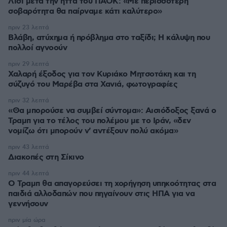
Λίσι μετά την ήττα του ΠΑΟΚ: «Με περισσότερη
σοβαρότητα θα παίρναμε κάτι καλύτερο»
πριν 23 λεπτά
Βλάβη, ατύχημα ή πρόβλημα στο ταξίδι; Η κάλυψη που
πολλοί αγνοούν
πριν 29 λεπτά
Χαλαρή έξοδος για τον Κυριάκο Μητσοτάκη και τη
σύζυγό του Μαρέβα στα Χανιά, φωτογραφίες
πριν 32 λεπτά
«Θα μπορούσε να συμβεί σύντομα»: Αισιόδοξος ξανά ο
Τραμπ για το τέλος του πολέμου με το Ιράν, «δεν
νομίζω ότι μπορούν ν' αντέξουν πολύ ακόμα»
πριν 43 λεπτά
Διακοπές στη Σίκινο
πριν 44 λεπτά
Ο Τραμπ θα απαγορεύσει τη χορήγηση υπηκοότητας στα
παιδιά αλλοδαπών που πηγαίνουν στις ΗΠΑ για να
γεννήσουν
πριν μία ώρα