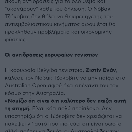
ακόμη αντιδράσεις για το όλο θέμα και
"σκανάρουν" κάθε του δήλωση. Ο Νόβακ
Τζόκοβιτς δεν θέλει να θεωρεί ηγέτης του
αντιεμβολιαστικού κινήματος αφού έτσι θα
προκληθούν προβλήματα και οικονομικής
φύσεως.
Οι αντιδράσεις κορυφαίων τενιστών
Ζιστίν Ενάν
Η κορυφαία Βελγίδα τενίστρια,
,
κάλεσε τον Νόβακ Τζόκοβιτς να μην παίξει στο
Australian Open αφού έχει απέναντι του τον
κόσμο στην Αυστραλία.
Νομίζω ότι είναι ό,τι καλύτερο δεν παίζει αυτή
«
τη στιγμή.
Είναι κάτι πολύ περίπλοκο. Δεν
υποστηρίζω ότι ο Τζόκοβιτς δεν χρειάζεται να
παλέψει γι' αυτό που πιστεύει ότι είναι σωστό
αλλά πρέπει να δει ότι οι Αυστραλοί δεν τον