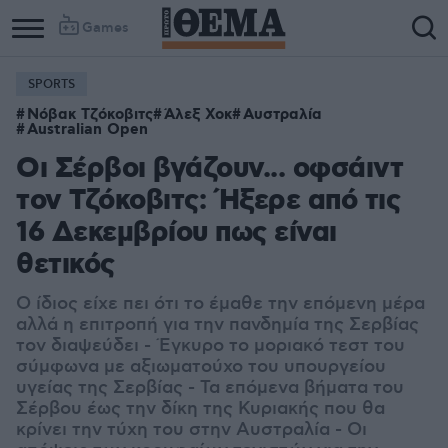
Games
SPORTS
Column
Column
Νόβακ Τζόκοβιτς
Άλεξ Χοκ
Αυστραλία
1
2
Australian Open
Οι Σέρβοι βγάζουν... οφσάιντ
τον Τζόκοβιτς: Ήξερε από τις
16 Δεκεμβρίου πως είναι
θετικός
Ο ίδιος είχε πει ότι το έμαθε την επόμενη μέρα
αλλά η επιτροπή για την πανδημία της Σερβίας
τον διαψεύδει - Έγκυρο το μοριακό τεστ του
σύμφωνα με αξιωματούχο του υπουργείου
υγείας της Σερβίας - Τα επόμενα βήματα του
Σέρβου έως την δίκη της Κυριακής που θα
κρίνει την τύχη του στην Αυστραλία - Οι