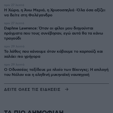
πριν 27 λεπτά
Η Χώρα, η Άνω Μεριά, η Χρυσοσπηλιά -Όλα όσα αξίζει
να δείτε στη Φολέγανδρο
πριν 27 λεπτά
Daphne Lawrence: Όταν οι φίλοι μου διηγούνται
πράγματα που τους συνέβησαν, εγώ αυτά θα τα κάνω
τραγούδι
πριν 29 λεπτά
Το λάθος που κάνουμε όταν κόβουμε το καρπούζι και
χαλάει πιο γρήγορα
πριν 29 λεπτά
Ο Οδυσσέας ταξίδευε με πλοίο των Βίκινγκς; Η επιλογή
του Νόλαν και η αληθινή μυκηναϊκή ναυπηγική
ΔΕΙΤΕ ΟΛΕΣ ΤΙΣ ΕΙΔΗΣΕΙΣ