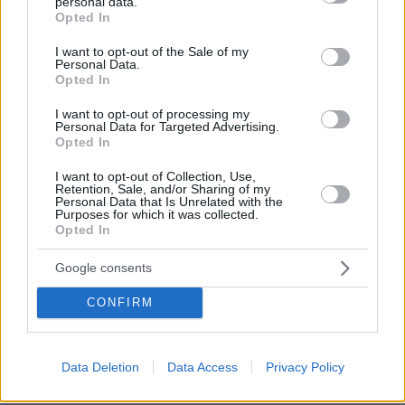
personal data.
grant or deny consent to Google and its third-party tags to
pic.twitter.com/96MAlHNElG
Opted In
use your data for below specified purposes in below Google
consent section.
I want to opt-out of the Sale of my
— #AusOpen (@AustralianOpen)
January 13,
Personal Data.
Opted In
2022
I want to opt-out of processing my
Personal Data for Targeted Advertising.
Opted In
I want to opt-out of Collection, Use,
Retention, Sale, and/or Sharing of my
Η πρεμιέρα του που έχει οριστεί για την
Personal Data that Is Unrelated with the
Purposes for which it was collected.
Δευτέρα (17/1) δεν αλλάζει και εάν δεν έχει
Opted In
τελειώσει η ιστορία δεν θα μπορέσει να
Google consents
συμμετάσχει στο Grand Slam. Παράλληλα όμως
ο Νόβακ Τζόκοβιτς εάν απελαθεί είναι πολύ
CONFIRM
πιθανό να τιμωρηθεί με απαγόρευση εισόδου
για τα επόμενα τρία χρόνια στην Αυστραλία.
Data Deletion
Data Access
Privacy Policy
Αυτό για τον 34χρονο τενίστα θα σημαίνει ότι