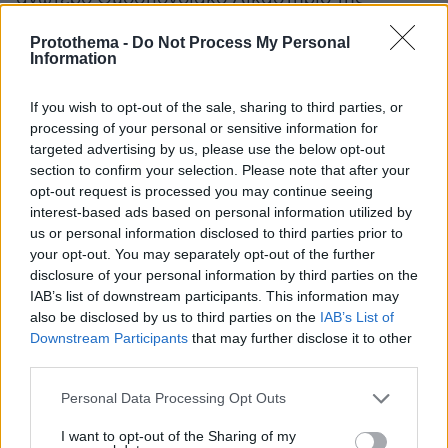
Αυστραλίας με διαφορετικό δικαστή.
Protothema -
Do Not Process My Personal
Information
Έως τότε ο υπουργός Άλεξ Χοκ δεν θα μπορεί
να προβεί σε κάποια νέα ενέργεια σχετικά με
If you wish to opt-out of the sale, sharing to third parties, or
Australian Open
την υπόθεση του Νόλε. Το
processing of your personal or sensitive information for
targeted advertising by us, please use the below opt-out
αρχίζει την Δευτέρα και ο Νόβακ Τζόκοβιτς δεν
section to confirm your selection. Please note that after your
έχει πολλά περιθώρια.
opt-out request is processed you may continue seeing
interest-based ads based on personal information utilized by
Η απόφαση για την ακύρωση της βίζας του
us or personal information disclosed to third parties prior to
your opt-out. You may separately opt-out of the further
δύσκολα θα ανατραπεί και έτσι δεν θα έχει το
disclosure of your personal information by third parties on the
δικαίωμα να υπεραπιστεί τον τίτλο που
IAB’s list of downstream participants. This information may
κατέκτησε το 2021 στη Μελβούρνη.
also be disclosed by us to third parties on the
IAB’s List of
Downstream Participants
that may further disclose it to other
third parties.
Please note that this website/app uses one or more Google
#AusOpen
Top seed and nine-time
champion 🇷🇸
Personal Data Processing Opt Outs
services and may gather and store information including but
@DjokerNole
begins his title defence against
not limited to your visit or usage behaviour. You may click to
I want to opt-out of the Sharing of my
#AO2022
Miomir Kecmanovic.