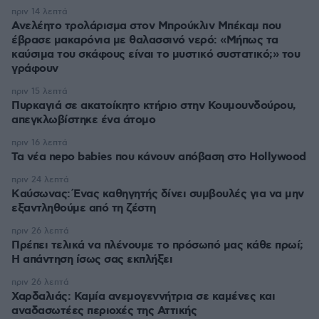
πριν 14 λεπτά
Ανελέητο τρολάρισμα στον Μπρούκλιν Μπέκαμ που
έβρασε μακαρόνια με θαλασσινό νερό: «Μήπως τα
καύσιμα του σκάφους είναι το μυστικό συστατικό;» του
γράφουν
πριν 15 λεπτά
Πυρκαγιά σε ακατοίκητο κτήριο στην Κουμουνδούρου,
απεγκλωβίστηκε ένα άτομο
πριν 16 λεπτά
Τα νέα nepo babies που κάνουν απόβαση στο Hollywood
πριν 24 λεπτά
Kαύσωνας: Ένας καθηγητής δίνει συμβουλές για να μην
εξαντληθούμε από τη ζέστη
πριν 26 λεπτά
Πρέπει τελικά να πλένουμε το πρόσωπό μας κάθε πρωί;
Η απάντηση ίσως σας εκπλήξει
πριν 26 λεπτά
Χαρδαλιάς: Καμία ανεμογεννήτρια σε καμένες και
αναδασωτέες περιοχές της Αττικής