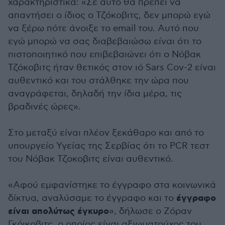
χαρακτηριστικά: «Σε αυτό θα πρέπει να
απαντήσει ο ίδιος ο Τζόκοβιτς, δεν μπορώ εγώ
να ξέρω πότε άνοιξε το email του. Αυτό που
εγώ μπορώ να σας διαβεβαιώσω είναι ότι το
πιστοποιητικό που επιβεβαιώνει ότι ο Νόβακ
Τζόκοβιτς ήταν θετικός στον ιό Sars Cov-2 είναι
αυθεντικό και του στάλθηκε την ώρα που
αναγράφεται, δηλαδή την ίδια μέρα, τις
βραδινές ώρες».
Στο μεταξύ είναι πλέον ξεκάθαρο και από το
υπουργείο Υγείας της Σερβίας ότι το PCR τεστ
του Νόβακ Τζοκοβιτς είναι αυθεντικό.
«Αφού εμφανίστηκε το έγγραφο στα κοινωνικά
έγγραφο
δίκτυα, αναλύσαμε το έγγραφο και το
είναι απολύτως έγκυρο
», δήλωσε ο Ζόραν
Γκόικοβιτς, ο οποίος είναι αξιωματούχος του