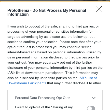
Protothema -
Do Not Process My Personal
Information
Δημήτρης Ξανθάκης: Η γνήσια λαϊκή
φωνή, οι συνεργασίες, τα κορυφαία
του τραγούδια, γιατί δεν έκανε
If you wish to opt-out of the sale, sharing to third parties, or
καριέρα σε μεγάλες πίστες
processing of your personal or sensitive information for
targeted advertising by us, please use the below opt-out
18
06.08.2026, 16:32
section to confirm your selection. Please note that after your
opt-out request is processed you may continue seeing
interest-based ads based on personal information utilized by
us or personal information disclosed to third parties prior to
55χρονος στην Κρήτη πείσθηκε ότι
your opt-out. You may separately opt-out of the further
ιστοσελίδα θα του εξασφάλιζε
disclosure of your personal information by third parties on the
αποδόσεις σε μετοχές και έχασε
IAB’s list of downstream participants. This information may
€100.000
also be disclosed by us to third parties on the
IAB’s List of
65
06.08.2026, 11:01
Downstream Participants
that may further disclose it to other
third parties.
Please note that this website/app uses one or more Google
Personal Data Processing Opt Outs
Μυστήριο με το ραντεβού Πεζεσκιάν -
services and may gather and store information including but
Χαμενεΐ στην Τεχεράνη: Βρέθηκαν σε
not limited to your visit or usage behaviour. You may click to
I want to opt-out of the Sharing of my