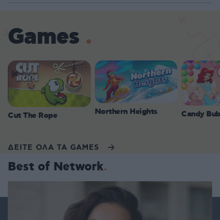
Games
Northern Heights
Candy Bub
Cut The Rope
ΔΕΙΤΕ ΟΛΑ ΤΑ GAMES
Best of Network