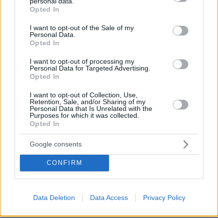
personal data.
ένα σκοτεινό αυτοκίνητο, άκουγαν,
grant or deny consent to Google and its third-party tags to
Opted In
αλλά δεν έβλεπαν ο ένας τον άλλο
use your data for below specified purposes in below Google
consent section.
I want to opt-out of the Sale of my
54
06.08.2026, 13:37
Personal Data.
Opted In
I want to opt-out of processing my
Με κλαρίνα και μοιρολόγια το
Personal Data for Targeted Advertising.
Opted In
τελευταίο αντίο στον Λάκη Χαλκιά στο
A' Νεκροταφείο, συντετριμμένη η
I want to opt-out of Collection, Use,
οικογένειά του
Retention, Sale, and/or Sharing of my
Personal Data that Is Unrelated with the
24
06.08.2026, 13:10
Purposes for which it was collected.
Opted In
Google consents
Καρχαρίες τίγρεις, οι «σκουπιδοφάγοι»
του ωκεανού: Τρώνε από αχινούς
CONFIRM
μέχρι γάτες και προφυλακτικά,
αψηφούν ακόμη και τους τυφώνες
31
06.08.2026, 14:45
Data Deletion
Data Access
Privacy Policy