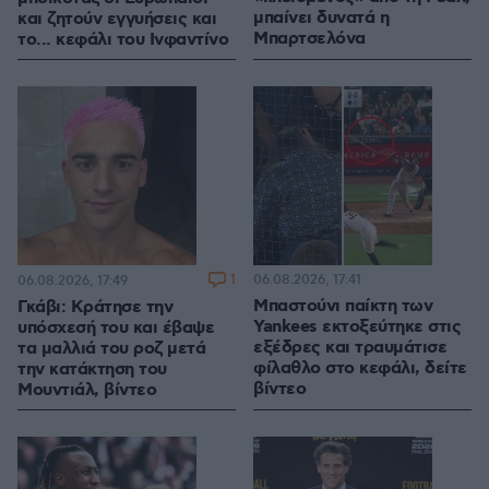
μπαίνει δυνατά η
και ζητούν εγγυήσεις και
Μπαρτσελόνα
το... κεφάλι του Ινφαντίνο
1
06.08.2026, 17:41
06.08.2026, 17:49
Μπαστούνι παίκτη των
Γκάβι: Κράτησε την
Yankees εκτοξεύτηκε στις
υπόσχεσή του και έβαψε
εξέδρες και τραυμάτισε
τα μαλλιά του ροζ μετά
φίλαθλο στο κεφάλι, δείτε
την κατάκτηση του
βίντεο
Μουντιάλ, βίντεο