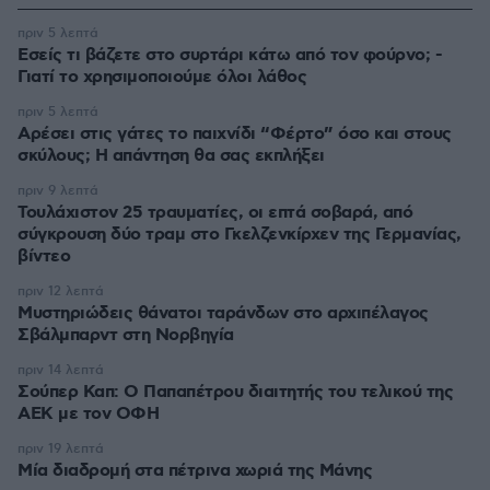
πριν 5 λεπτά
Εσείς τι βάζετε στο συρτάρι κάτω από τον φούρνο; -
Γιατί το χρησιμοποιούμε όλοι λάθος
πριν 5 λεπτά
Αρέσει στις γάτες το παιχνίδι “Φέρτο” όσο και στους
σκύλους; Η απάντηση θα σας εκπλήξει
πριν 9 λεπτά
Τουλάχιστον 25 τραυματίες, οι επτά σοβαρά, από
σύγκρουση δύο τραμ στο Γκελζενκίρχεν της Γερμανίας,
βίντεο
πριν 12 λεπτά
Μυστηριώδεις θάνατοι ταράνδων στο αρχιπέλαγος
Σβάλμπαρντ στη Νορβηγία
πριν 14 λεπτά
Σούπερ Καπ: Ο Παπαπέτρου διαιτητής του τελικού της
ΑΕΚ με τον ΟΦΗ
πριν 19 λεπτά
Μία διαδρομή στα πέτρινα χωριά της Μάνης