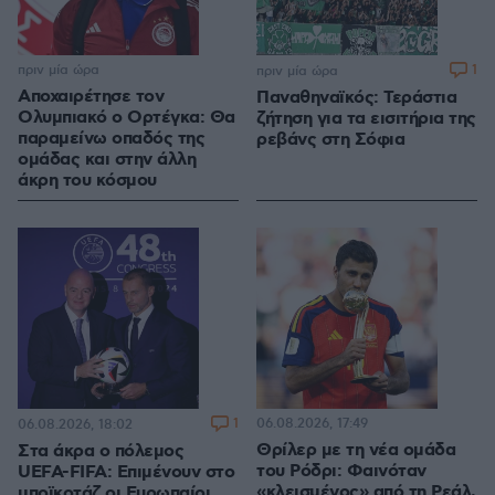
πριν μία ώρα
1
πριν μία ώρα
Αποχαιρέτησε τον
Παναθηναϊκός: Τεράστια
Ολυμπιακό ο Ορτέγκα: Θα
ζήτηση για τα εισιτήρια της
παραμείνω οπαδός της
ρεβάνς στη Σόφια
ομάδας και στην άλλη
άκρη του κόσμου
1
06.08.2026, 17:49
06.08.2026, 18:02
Θρίλερ με τη νέα ομάδα
Στα άκρα ο πόλεμος
του Ρόδρι: Φαινόταν
UEFA-FIFA: Επιμένουν στο
«κλεισμένος» από τη Ρεάλ,
μποϊκοτάζ οι Ευρωπαίοι