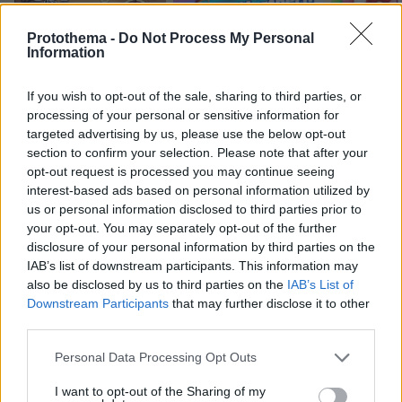
Protothema -
Do Not Process My Personal
Information
Northern Heights
Candy Bub
Cut The Rope
If you wish to opt-out of the sale, sharing to third parties, or
processing of your personal or sensitive information for
targeted advertising by us, please use the below opt-out
ΔΕΙΤΕ ΟΛΑ ΤΑ GAMES
section to confirm your selection. Please note that after your
Best of Network
opt-out request is processed you may continue seeing
interest-based ads based on personal information utilized by
us or personal information disclosed to third parties prior to
your opt-out. You may separately opt-out of the further
disclosure of your personal information by third parties on the
IAB’s list of downstream participants. This information may
also be disclosed by us to third parties on the
IAB’s List of
Downstream Participants
that may further disclose it to other
third parties.
Please note that this website/app uses one or more Google
Personal Data Processing Opt Outs
services and may gather and store information including but
not limited to your visit or usage behaviour. You may click to
I want to opt-out of the Sharing of my