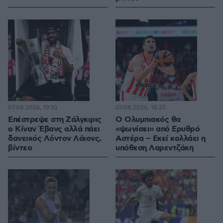
07.08.2026, 19:10
07.08.2026, 18:37
Επέστρεψε στη Ζάλγκιρις
Ο Ολυμπιακός θα
ο Κίναν Έβανς αλλά πάει
«ψωνίσει» από Ερυθρό
δανεικός Λόντον Λάιονς,
Αστέρα – Εκεί κολλάει η
βίντεο
υπόθεση Λαρεντζάκη