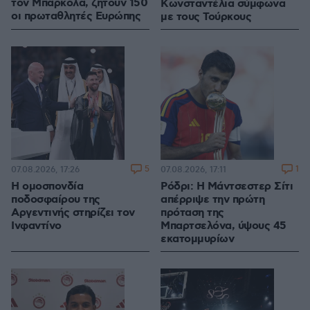
τον Μπαρκολά, ζητούν 150
Κωνσταντέλια σύμφωνα
οι πρωταθλητές Ευρώπης
με τους Τούρκους
5
1
07.08.2026, 17:26
07.08.2026, 17:11
Η ομοσπονδία
Ρόδρι: Η Μάντσεστερ Σίτι
ποδοσφαίρου της
απέρριψε την πρώτη
Αργεντινής στηρίζει τον
πρόταση της
Ινφαντίνο
Μπαρτσελόνα, ύψους 45
εκατομμυρίων