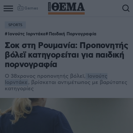
Games
SPORTS
Column
Column
Ιονούτς Ιορντάκε
Παιδική Πορνογραφία
1
2
Σοκ στη Ρουμανία: Προπονητής
βόλεϊ κατηγορείται για παιδική
πορνογραφία
Ο 38χρονος προπονητής βόλεϊ,
Ιονούτς
Ιορντάκε
, βρίσκεται αντιμέτωπος με βαρύτατες
κατηγορίες