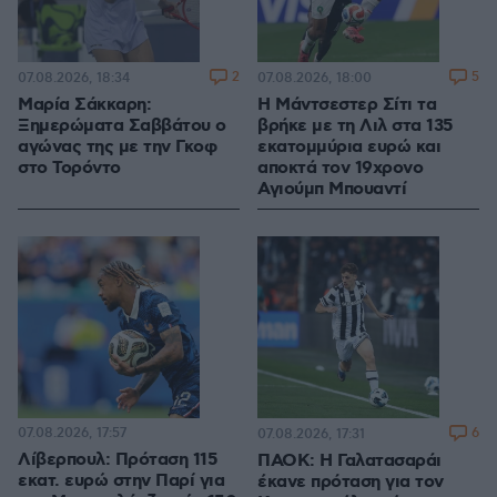
2
5
07.08.2026, 18:34
07.08.2026, 18:00
Μαρία Σάκκαρη:
Η Μάντσεστερ Σίτι τα
Ξημερώματα Σαββάτου ο
βρήκε με τη Λιλ στα 135
αγώνας της με την Γκοφ
εκατομμύρια ευρώ και
στο Τορόντο
αποκτά τον 19χρονο
Αγιούμπ Μπουαντί
07.08.2026, 17:57
6
07.08.2026, 17:31
Λίβερπουλ: Πρόταση 115
ΠΑΟΚ: Η Γαλατασαράι
εκατ. ευρώ στην Παρί για
έκανε πρόταση για τον