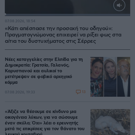
Loaded
:
100.00%
07.08.2026, 18:54
«Κάτι απέσπασε την προσοχή του οδηγού»:
Πραγματογνώμονας επιχειρεί να ρίξει φως στα
αίτια του δυστυχήματος στις Σέρρες
Νέες καταγγελίες στην Ελπίδα για τη
Δημοκρατία: Γρατσία, Γαλανός,
Καρυστιανού και αυλικοί το
μετέτρεψαν σε φοβικό αρχηγικό
κόμμα
13
07.08.2026, 19:33
«Άξιζε να θέσουμε σε κίνδυνο μια
οικογένεια λύκων, για να σώσουμε
έναν σκύλο; Όχι» λέει ο ερευνητής
μετά τις επικρίσεις για τον θάνατο του
λευκού κουταβιού