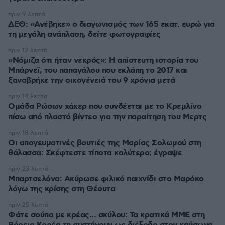
πριν 9 λεπτά
ΔΕΘ: «Ανέβηκε» ο διαγωνισμός των 165 εκατ. ευρώ για
τη μεγάλη ανάπλαση, δείτε φωτογραφίες
πριν 12 λεπτά
«Νόμιζα ότι ήταν νεκρός»: Η απίστευτη ιστορία του
Μπάρνεϊ, του παπαγάλου που εκλάπη το 2017 και
ξαναβρήκε την οικογένειά του 9 χρόνια μετά
πριν 14 λεπτά
Ομάδα Ρώσων χάκερ που συνδέεται με το Κρεμλίνο
πίσω από πλαστό βίντεο για την παραίτηση του Μερτς
πριν 18 λεπτά
Οι απογευματινές βουτιές της Μαρίας Σολωμού στη
θάλασσα: Σκέφτεστε τίποτα καλύτερο; έγραψε
πριν 23 λεπτά
Μπαρτσελόνα: Ακύρωσε φιλικό παιχνίδι στο Μαρόκο
λόγω της κρίσης στη Θέουτα
πριν 25 λεπτά
Φάτε σούπα με κρέας... σκύλου: Τα κρατικά ΜΜΕ στη