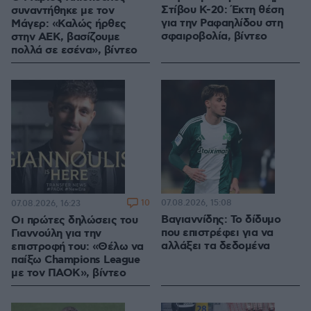
Στίβου Κ-20: Έκτη θέση
συναντήθηκε με τον
για την Ραφαηλίδου στη
Μάγερ: «Καλώς ήρθες
σφαιροβολία, βίντεο
στην ΑΕΚ, βασίζουμε
πολλά σε εσένα», βίντεο
10
07.08.2026, 15:08
07.08.2026, 16:23
Βαγιαννίδης: Το δίδυμο
Οι πρώτες δηλώσεις του
που επιστρέφει για να
Γιαννούλη για την
αλλάξει τα δεδομένα
επιστροφή του: «Θέλω να
παίξω Champions League
με τον ΠΑΟΚ», βίντεο