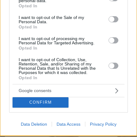
personal data.
grant or deny consent to Google and its third-party tags to
Opted In
use your data for below specified purposes in below Google
consent section.
I want to opt-out of the Sale of my
Personal Data.
Opted In
I want to opt-out of processing my
Personal Data for Targeted Advertising.
Opted In
I want to opt-out of Collection, Use,
07.08.2026, 18:31
Retention, Sale, and/or Sharing of my
Personal Data that Is Unrelated with the
Καρκίνος παχέος εντέρου: Το απλό τεστ που
Purposes for which it was collected.
συνδέθηκε με 50% λιγότερους θανάτους – Το
Opted In
παράδειγμα της Ισπανίας
Google consents
CONFIRM
Data Deletion
Data Access
Privacy Policy