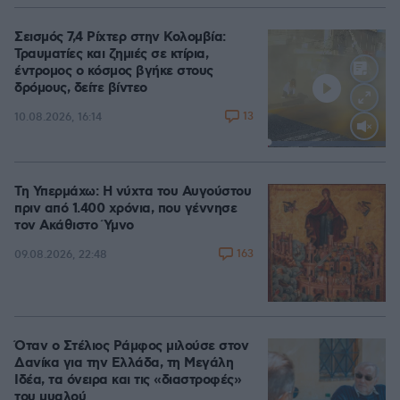
Σεισμός 7,4 Ρίχτερ στην Κολομβία:
Τραυματίες και ζημιές σε κτίρια,
έντρομος ο κόσμος βγήκε στους
δρόμους, δείτε βίντεο
13
10.08.2026, 16:14
Loaded
:
100.00%
Τη Υπερμάχω: Η νύχτα του Αυγούστου
πριν από 1.400 χρόνια, που γέννησε
τον Ακάθιστο Ύμνο
163
09.08.2026, 22:48
Όταν ο Στέλιος Ράμφος μιλούσε στον
Δανίκα για την Ελλάδα, τη Μεγάλη
Ιδέα, τα όνειρα και τις «διαστροφές»
του μυαλού