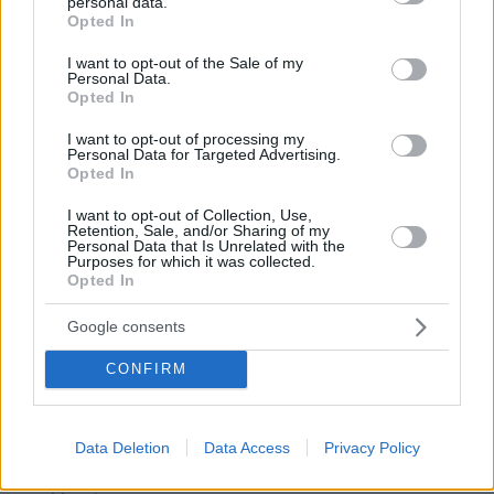
personal data.
πλειοψηφίες και προειδοποιούν με σφοδρές
grant or deny consent to Google and its third-party tags to
Opted In
use your data for below specified purposes in below Google
αντιδράσεις ή ακόμα και με κατάθεση
consent section.
I want to opt-out of the Sale of my
πρότασης μομφής σε περίπτωση που η
Personal Data.
πλειοψηφία εγείρει διαφορετική άποψη.
Opted In
I want to opt-out of processing my
Personal Data for Targeted Advertising.
protothema.gr στο Google News
Ακολουθήστε το
Opted In
και μάθετε πρώτοι όλες τις ειδήσεις
I want to opt-out of Collection, Use,
Retention, Sale, and/or Sharing of my
Personal Data that Is Unrelated with the
Ειδήσεις
Δείτε όλες τις τελευταίες
από την Ελλάδα
Purposes for which it was collected.
και τον Κόσμο, τη στιγμή που συμβαίνουν, στο
Opted In
Protothema.gr
Google consents
CONFIRM
ΡΟΗ ΕΙΔΗΣΕΩΝ
Ειδήσεις
Δημοφιλή
Σχολιασμένα
Data Deletion
Data Access
Privacy Policy