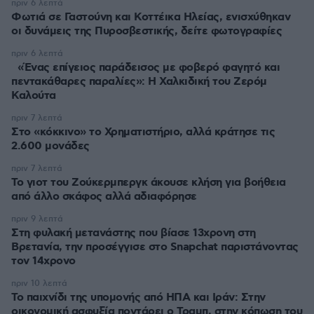
πριν 6 λεπτά
Φωτιά σε Γαστούνη και Κοττέικα Ηλείας, ενισχύθηκαν
οι δυνάμεις της Πυροσβεστικής, δείτε φωτογραφίες
πριν 6 λεπτά
«Ένας επίγειος παράδεισος με φοβερό φαγητό και
πεντακάθαρες παραλίες»: Η Χαλκιδική του Ζερόμ
Καλούτα
πριν 7 λεπτά
Στο «κόκκινο» το Χρηματιστήριο, αλλά κράτησε τις
2.600 μονάδες
πριν 7 λεπτά
Το γιοτ του Ζούκερμπεργκ άκουσε κλήση για βοήθεια
από άλλο σκάφος αλλά αδιαφόρησε
πριν 9 λεπτά
Στη φυλακή μετανάστης που βίασε 13χρονη στη
Βρετανία, την προσέγγισε στο Snapchat παριστάνοντας
τον 14χρονο
πριν 10 λεπτά
Το παιχνίδι της υπομονής από ΗΠΑ και Ιράν: Στην
οικονομική ασφυξία ποντάρει ο Τραμπ, στην κόπωση του