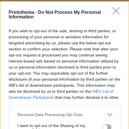
εθνική ασφάλεια όπως είναι οι μυστικές
υπηρεσίες του κράτους. Την ίδια ώρα όμως
Protothema -
Do Not Process My Personal
Information
κρατά κλειστά τα χαρτιά της αναφορικά με τα
επιχειρήματα που θα επικαλεστεί ώστε να
If you wish to opt-out of the sale, sharing to third parties, or
εμποδίσει ένα αίτημα για την έγκριση του
processing of your personal or sensitive information for
οποίου απαιτούνται μόλις 120 θετικές ψήφοι.
targeted advertising by us, please use the below opt-out
section to confirm your selection. Please note that after your
opt-out request is processed you may continue seeing
Πρέπει πάντως να σημειωθεί ότι από το σχετικό
interest-based ads based on personal information utilized by
δικαίωμα των μειοψηφιών εξαιρούνται
us or personal information disclosed to third parties prior to
υποθέσεις που σχετίζονται με την εξωτερική
your opt-out. You may separately opt-out of the further
πολιτική και την εθνική άμυνα. Εξεταστική
disclosure of your personal information by third parties on the
IAB’s list of downstream participants. This information may
επιτροπή για τα συγκεκριμένα ζητήματα
also be disclosed by us to third parties on the
IAB’s List of
συγκροτείται μόνο με την σύμφωνη γνώμη της
Downstream Participants
that may further disclose it to other
απόλυτης πλειοψηφίας (151). Πάντως από την
third parties.
πλευρά της Χαριλάου Τρικούπη επιμένουν ότι η
Please note that this website/app uses one or more Google
Personal Data Processing Opt Outs
υπόθεση των υποκλοπών δεν συνδέεται με
services and may gather and store information including but
κρίσιμα ζητήματα που απαιτούν αυξημένες
not limited to your visit or usage behaviour. You may click to
I want to opt-out of the Sharing of my