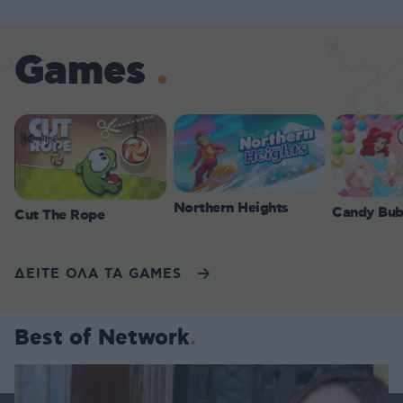
Games
Northern Heights
Candy Bub
Cut The Rope
ΔΕΙΤΕ ΟΛΑ ΤΑ GAMES
Best of Network