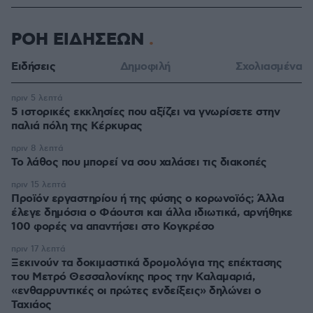
ΡΟΗ ΕΙΔΗΣΕΩΝ
Ειδήσεις
Δημοφιλή
Σχολιασμένα
πριν 5 λεπτά
5 ιστορικές εκκλησίες που αξίζει να γνωρίσετε στην
παλιά πόλη της Κέρκυρας
πριν 8 λεπτά
Το λάθος που μπορεί να σου χαλάσει τις διακοπές
πριν 15 λεπτά
Προϊόν εργαστηρίου ή της φύσης ο κορωνοϊός; Άλλα
έλεγε δημόσια ο Φάουτσι και άλλα ιδιωτικά, αρνήθηκε
100 φορές να απαντήσει στο Κογκρέσο
πριν 17 λεπτά
Ξεκινούν τα δοκιμαστικά δρομολόγια της επέκτασης
του Μετρό Θεσσαλονίκης προς την Καλαμαριά,
«ενθαρρυντικές οι πρώτες ενδείξεις» δηλώνει ο
Ταχιάος