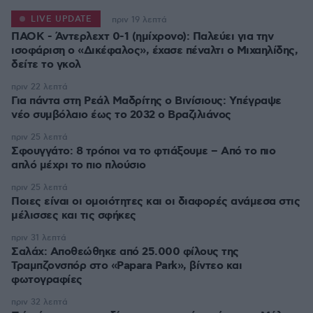
LIVE UPDATE
πριν 19 λεπτά
ΠΑΟΚ - Άντερλεχτ 0-1 (ημίχρονο): Παλεύει για την
ισοφάριση ο «Δικέφαλος», έχασε πέναλτι ο Μιχαηλίδης,
πριν 22 λεπτά
Για πάντα στη Ρεάλ Μαδρίτης ο Βινίσιους: Yπέγραψε
νέο συμβόλαιο έως το 2032 ο Βραζιλιάνος
πριν 25 λεπτά
Σφουγγάτο: 8 τρόποι να το φτιάξουμε – Από το πιο
απλό μέχρι το πιο πλούσιο
πριν 25 λεπτά
Ποιες είναι οι ομοιότητες και οι διαφορές ανάμεσα στις
μέλισσες και τις σφήκες
πριν 31 λεπτά
Σαλάχ: Αποθεώθηκε από 25.000 φίλους της
Τραμπζονσπόρ στο «Papara Park», βίντεο και
φωτογραφίες
πριν 32 λεπτά