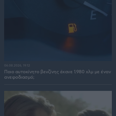
06.08.2026, 19:12
Ποιο αυτοκίνητο βενζίνης έκανε 1.980 χλμ με έναν
ανεφοδιασμό;