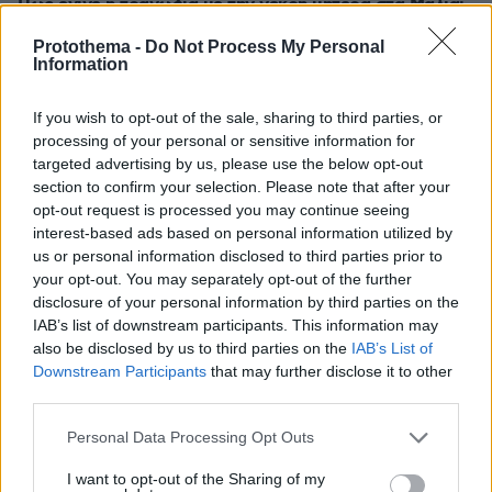
Πώς έγινε η τραγωδία με την νεκρή μητέρα στα Μάλια:
Βούτηξε για να βοηθήσει τη φίλη της και πνίγηκε, τα
Protothema -
Do Not Process My Personal
παιδιά φώναζαν για βοήθεια
Information
ΔΕΙΤΕ ΟΛΕΣ ΤΙΣ ΕΙΔΗΣΕΙΣ
If you wish to opt-out of the sale, sharing to third parties, or
processing of your personal or sensitive information for
targeted advertising by us, please use the below opt-out
section to confirm your selection. Please note that after your
ΤΑ ΠΙΟ ΔΗΜΟΦΙΛΗ
opt-out request is processed you may continue seeing
interest-based ads based on personal information utilized by
us or personal information disclosed to third parties prior to
your opt-out. You may separately opt-out of the further
disclosure of your personal information by third parties on the
IAB’s list of downstream participants. This information may
also be disclosed by us to third parties on the
IAB’s List of
Downstream Participants
that may further disclose it to other
third parties.
Please note that this website/app uses one or more Google
Personal Data Processing Opt Outs
services and may gather and store information including but
not limited to your visit or usage behaviour. You may click to
I want to opt-out of the Sharing of my