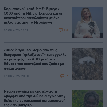
Καρυστιανού κατά ΜΜΕ: Έφυγαν
1.000 από τη ΝΔ για Σαμαρά και οι
περισσότεροι ασχολούνται με ένα
μέλος μας από το Μεσολόγγι
131
06.08.2026, 17:49
«Χυδαίο τραμπουκισμό από τους
διάφορους "φιλόζωους"» καταγγέλλει
ο ερευνητής του ΑΠΘ μετά τον
θάνατο του κουταβιού που ζούσε με
αγέλη λύκων
17
06.08.2026, 20:30
Νεαρή γυναίκα με ακατέργαστη
ομορφιά από την Αιθιοπία έγινε viral,
δείτε την εντυπωσιακή μεταμόρφωσή
της από μακιγιέρ