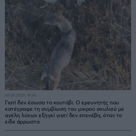
06.08.2026, 19:34
Γιατί δεν έσωσα το κουτάβι: Ο ερευνητής που
κατέγραφε τη συμβίωση του μικρού σκυλιού με
αγέλη λύκων εξηγεί γιατί δεν επενέβη, όταν το
είδε άρρωστο