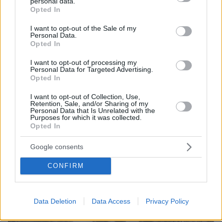
personal data.
grant or deny consent to Google and its third-party tags to
Opted In
use your data for below specified purposes in below Google
consent section.
I want to opt-out of the Sale of my
Personal Data.
Opted In
I want to opt-out of processing my
Personal Data for Targeted Advertising.
Opted In
I want to opt-out of Collection, Use,
Retention, Sale, and/or Sharing of my
06.08.2026, 18:00
Personal Data that Is Unrelated with the
Γιώργος Παράσχος: Χαμογελαστός, δίνει τη μάχη
Purposes for which it was collected.
του με τον καρκίνο, μπήκε στο νοσοκομείο για νέα
Opted In
θεραπεία
Google consents
CONFIRM
Data Deletion
Data Access
Privacy Policy