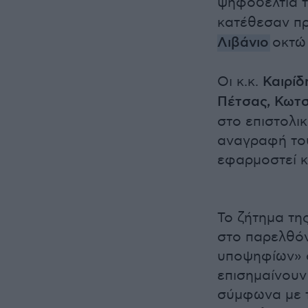
ψηφοδέλτια 
κατέθεσαν πρ
Λιβάνιο
οκτώ
Οι κ.κ.
Καιρίδ
Πέτσας, Κωτ
στο επιστολι
αναγραφή του
εφαρμοστεί κ
Το ζήτημα τη
στο παρελθόν
υποψηφίων» α
επισημαίνουν
σύμφωνα με τ