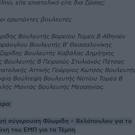
ιο, είτε επιστολικό είτε δια ζώσης;
 οι ερωτώντες βουλευτές
ρίδης Βουλευτής Βορείου Τομέα Β Αθηνών
ράογλου Βουλευτής Β’ Θεσσαλονίκης
ζαρίδης Βουλευτής Καβάλας Δημήτρης
 Βουλευτής Β Πειραιώς Στυλιανός Πέτσας
ατολικής Αττικής Γεώργιος Κωτσός Βουλευτή
φία Βούλτεψη Βουλευτής Νοτίου Τομέα Β
κλής Μαντάς Βουλευτής Μεσσηνίας.
ερα:
ρή σύγκρουση Φλωρίδη – Βελόπουλου για το
νη του ΕΜΠ για τα Τέμπη