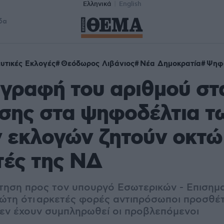
Ελληνικά
English
δα
υτικές Εκλογές
Θεόδωρος Λιβάνιος
Νέα Δημοκρατία
Ψηφ
αγραφή του αριθμού σ
σης στα ψηφοδέλτια τ
 εκλογών ζητούν οκτώ
τές της ΝΔ
ηση προς τον υπουργό Εσωτερικών - Επισημα
ώτη ότι αρκετές φορές αντιπρόσωποι προσθέ
δεν έχουν συμπληρωθεί οι προβλεπόμενοι