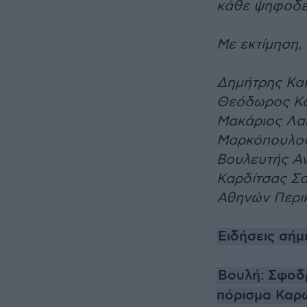
κάθε ψηφοδέλτ
Με εκτίμηση,
Δημήτρης Και
Θεόδωρος Κα
Μακάριος Λα
Μαρκόπουλος
Βουλευτής Αν
Καρδίτσας Σο
Αθηνών Περι
Ειδήσεις σήμ
Βουλή: Σφοδ
πόρισμα Καρώ