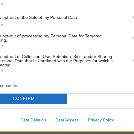
μια ακόμα, ήτοι η αναγραφή του αριθμού των
In
ίμησης στο επιστολικό ψηφοδέλτιο. Ως
o opt-out of the Sale of my Personal Data.
ζήτημα της καταμέτρησης των σταυρών
In
χει, στο παρελθόν, προκαλέσει πολλές διαμάχ
φίων, αλλά και δικαστικές προσφυγές.
to opt-out of processing my Personal Data for Targeted
ing.
In
 αρθρογραφία του στην Καθημερινή της
o opt-out of Collection, Use, Retention, Sale, and/or Sharing
νωστός περί των εκλογικών διαδικασιών
ersonal Data that Is Unrelated with the Purposes for which it
lected.
ιώτης σημειώνει χαρακτηριστικά: «Σταυροί:
In
λική ψήφο των ευρωεκλογών προστέθηκε ένα
 ο ψηφοφόρος έπρεπε να σημειώσει το πλήθ
consents
ου έβαλε. Αυτό πρέπει να γίνει και στις
CONFIRM
ές. Είναι σε όλους γνωστό ότι κατά τη διαλογ
ίων στο εκλογικό τμήμα, οι κομματικοί
ι προσθέτουν σταυρούς σε υποψηφίους της
Data Deletion
Data Access
Privacy Policy
ους. Η πρακτική αυτή, την οποία κανένας δεν