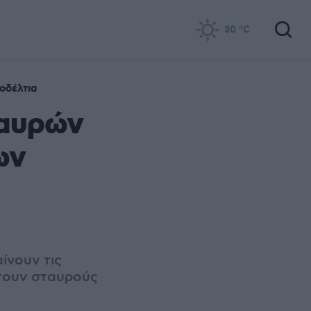
30
°C
οδέλτια
ταυρών
ων
ίνουν τις
τουν σταυρούς