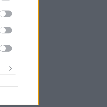
ες
ος
ή