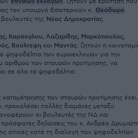
των
εθνικών εκλογών
, ζητούν με ερώτηση που
ος τον υπουργό Εσωτερικών κ.
Θεόδωρο
 βουλευτές της
Νέας Δημοκρατίας
.
ης, Καράογλου, Λαζαρίδης, Μαρκόπουλος,
σός, Βούλτεψη
και
Μαντάς
, ζητούν η καινοτομί
κό ψηφοδέλτιο των ευρωεκλογών για την
 αριθμού των σταυρών προτίμησης, να
αι σε όλα τα ψηφοδέλτια.
ς καταμέτρησης των σταυρών προτίμησης έχει,
, προκαλέσει πολλές διαμάχες μεταξύ
ναφέρουν οι βουλευτές της ΝΔ και
 πρόσφατες δηλώσεις του κ. Ανδρέα Δρυμιώτ
ις οποίες κατά τη διαλογή των ψηφοδελτίων