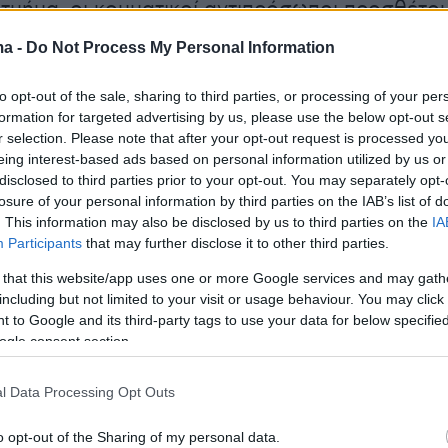
 τμήμα, οι κομματικοί αντιπρόσωποι προσθέτο
υποψηφίους της προτίμησής τους.
ma -
Do Not Process My Personal Information
ο να ολοκληρωθεί αυτό το βήμα
to opt-out of the sale, sharing to third parties, or processing of your per
formation for targeted advertising by us, please use the below opt-out s
ού και διαφάνειας με την επέκτασή του και στ
r selection. Please note that after your opt-out request is processed y
τις αυτοδιοικητικές (δημοτικές και
eing interest-based ads based on personal information utilized by us or
ς) εκλογές» σημειώνουν οι βουλευτές της ΝΔ.
disclosed to third parties prior to your opt-out. You may separately opt-
losure of your personal information by third parties on the IAB’s list of
. This information may also be disclosed by us to third parties on the
IA
ερώτησή τους:
Participants
that may further disclose it to other third parties.
 that this website/app uses one or more Google services and may gath
ό Εσωτερικών, κ. Θεόδωρο Λιβάνιο
including but not limited to your visit or usage behaviour. You may click 
αφή αριθμού σταυρών προτίμησης στα
 to Google and its third-party tags to use your data for below specifi
ogle consent section.
ξιότιμε κ. Υπουργέ,
l Data Processing Opt Outs
ίες ευρωπαϊκές εκλογές του Ιουνίου 2024, πέρ
παινη καινοτομία της επιστολικής ψήφου,
o opt-out of the Sharing of my personal data.