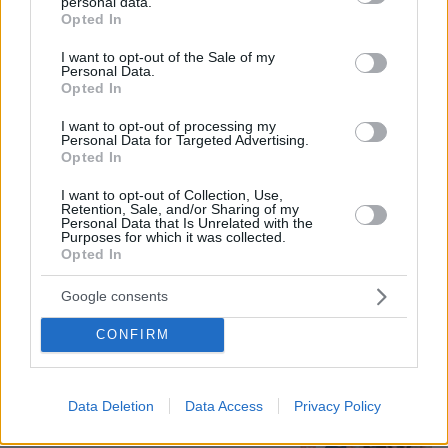
personal data.
grant or deny consent to Google and its third-party tags to
Opted In
use your data for below specified purposes in below Google
consent section.
I want to opt-out of the Sale of my
Personal Data.
Opted In
I want to opt-out of processing my
Personal Data for Targeted Advertising.
Opted In
I want to opt-out of Collection, Use,
Retention, Sale, and/or Sharing of my
07.08.2026, 23:30
Personal Data that Is Unrelated with the
Purposes for which it was collected.
Βάλθηκε να τρελάνει κόσμο ο Καντέρ: Ο Τούρκος
Opted In
πρώην σέντερ του NBA δηλώνει ότι πληροί τα
κριτήρια... συμπερίληψης και δηλώνει υποψήφιος
Google consents
να παίξει στο WNBA
CONFIRM
Είδος υπό εξαφάνιση οι
υπερπολύτεκνοι στην Ελλάδα που
Data Deletion
Data Access
Privacy Policy
γερνάει: Τα... δύο ταψιά μεσημεριανό,
τα επιδόματα, η καθημερινότητά τους