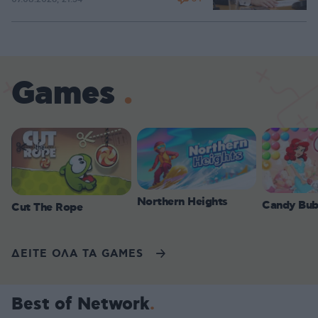
Games
Northern Heights
Candy Bub
Cut The Rope
ΔΕΙΤΕ ΟΛΑ ΤΑ GAMES
Best of Network