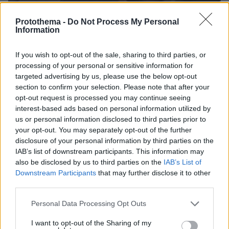
Protothema -
Do Not Process My Personal
Information
If you wish to opt-out of the sale, sharing to third parties, or
07.08.2026, 18:22
processing of your personal or sensitive information for
«Πόσα θέλεις για το κορίτσι;»: Τουρίστας στην
targeted advertising by us, please use the below opt-out
Κρήτη ζητά... τιμή για να ασελγήσει σε ανήλικη, τι
section to confirm your selection. Please note that after your
καταγγέλλει ο ιδιοκτήτης επιχείρησης
opt-out request is processed you may continue seeing
interest-based ads based on personal information utilized by
us or personal information disclosed to third parties prior to
your opt-out. You may separately opt-out of the further
disclosure of your personal information by third parties on the
IAB’s list of downstream participants. This information may
also be disclosed by us to third parties on the
IAB’s List of
Downstream Participants
that may further disclose it to other
third parties.
Please note that this website/app uses one or more Google
Personal Data Processing Opt Outs
services and may gather and store information including but
not limited to your visit or usage behaviour. You may click to
I want to opt-out of the Sharing of my