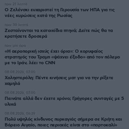
πριν 21 λεπτά
Ο Ζελένσκι ευχαριστεί τη Γερουσία των ΗΠΑ για τις
νέες κυρώσεις κατά της Ρωσίας
πριν 30 λεπτά
Ζεσταίνονται τα κατοικίδια πτηνά; Δείτε πώς θα τα
κρατήσετε δροσερά
πριν μία ώρα
«Η αεροπορική ισχύς έχει όρια»: Ο κορυφαίος
στρατηγός του Τραμπ «ψάχνει έξοδο» από τον πόλεμο
με το Ιράν, λέει το CNN
08.08.2026, 07:00
Χοληστερόλη: Πέντε κινήσεις ματ για να την ρίξετε
χαμηλά
08.08.2026, 07:00
Πεινάτε αλλά δεν έχετε χρόνο; Γρήγορες συνταγές με 5
υλικά
08.08.2026, 06:39
Πολύ υψηλός κίνδυνος πυρκαγιάς σήμερα σε Κρήτη και
Βόρειο Αιγαίο, ποιες περιοχές είναι στο «πορτοκαλί»