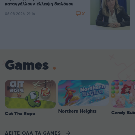
καταγγέλλουν έλλειψη διαλόγου
51
06.08.2026, 21:16
Games
Northern Heights
Candy Bub
Cut The Rope
ΔΕΙΤΕ ΟΛΑ ΤΑ GAMES