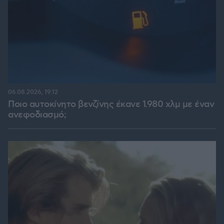
06.08.2026, 19:12
Ποιο αυτοκίνητο βενζίνης έκανε 1.980 χλμ με έναν
ανεφοδιασμό;