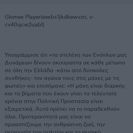
Glomex Player(eexbs1jkdkewvzn, v-
cv40qcw2uabl)
Υπογράμμισε ότι «τα στελέχη των Ενόπλων μας
Δυνάμεων δίνουν ακούραστα σε κάθε μέτωπο
σε όλη την Ελλάδα -κάτω από δύσκολες
συνθήκες- τον αγώνα τους στις μάχες με τις
φωτιές» και επισήμανε: «Η μάχη είναι διαρκής
και τα βήματα που έχουν γίνει τα τελευταία
χρόνια στην Πολιτική Προστασία είναι
εξαιρετικά. Αυτό πρέπει να το παραδεχθούν
όλοι. Προτεραιότητά μας είναι να
προασπίζουμε την ανθρώπινη ζωή, την
περιουσία των πολιτών και το φυσικό