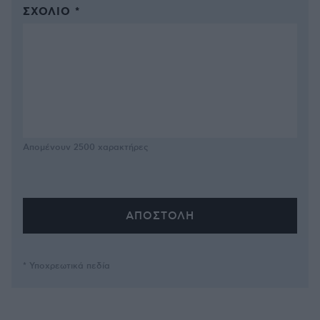
ΣΧΌΛΙΟ *
Απομένουν
2500
χαρακτήρες
* Υποχρεωτικά πεδία