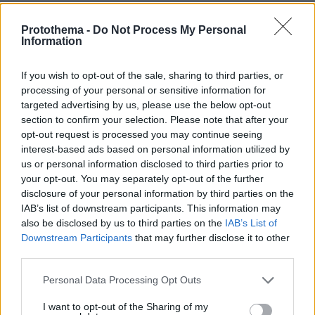
ΡΟΗ ΕΙΔΗΣΕΩΝ
Protothema -
Do Not Process My Personal
Ειδήσεις
Δημοφιλή
Σχολιασμένα
Information
πριν 19 λεπτά
If you wish to opt-out of the sale, sharing to third parties, or
Πέθανε σε ηλικία 26 ετών η influencer Σίντνεϊ Τάουλ
processing of your personal or sensitive information for
έπειτα από τριετή μάχη με σπάνια μορφή καρκίνου
targeted advertising by us, please use the below opt-out
section to confirm your selection. Please note that after your
07.08.2026, 05:00
Γαρίδες γιουβέτσι λεμονάτο
opt-out request is processed you may continue seeing
interest-based ads based on personal information utilized by
07.08.2026, 04:54
us or personal information disclosed to third parties prior to
«Έγκλημα πολέμου» ο ισραηλινός βομβαρδισμός που
your opt-out. You may separately opt-out of the further
σκότωσε δημοσιογράφο στον Λίβανο, καταγγέλλουν
disclosure of your personal information by third parties on the
τρεις ΜΚΟ
IAB’s list of downstream participants. This information may
also be disclosed by us to third parties on the
IAB’s List of
07.08.2026, 04:13
Επεισόδια μεταξύ διαδηλωτών και αστυνομικών έξω
Downstream Participants
that may further disclose it to other
από τη Γερουσία στην Αργεντινή, δείτε βίντεο
third parties.
07.08.2026, 03:38
Please note that this website/app uses one or more Google
Personal Data Processing Opt Outs
Σαουδική Αραβία, Τουρκία και Πακιστάν ετοιμάζονται
services and may gather and store information including but
να υπογράψουν συμφωνία αμοιβαίας άμυνας
not limited to your visit or usage behaviour. You may click to
I want to opt-out of the Sharing of my