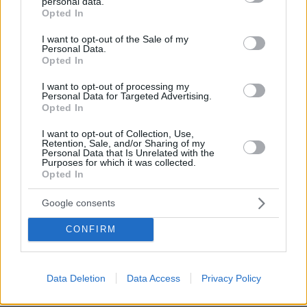
personal data.
grant or deny consent to Google and its third-party tags to
07.08.2026, 03:01
Opted In
use your data for below specified purposes in below Google
Συνελήφθη πρώην κυβερνήτης πολιτείας του Μεξικού
για την εξαφάνιση των 43 φοιτητών το 2014
consent section.
I want to opt-out of the Sale of my
Personal Data.
07.08.2026, 02:35
Opted In
Τουλάχιστον 11 τραυματίες σε επιθέσεις των Χούθι στη
νότια Σαουδική Αραβία
I want to opt-out of processing my
Personal Data for Targeted Advertising.
Opted In
07.08.2026, 02:10
Γκολ ο Παυλίδης στη εξάρα της Μπενφίκα στη Χαρτς και
μια ανάσα από τα play-offs του Europa League, δείτε τα
I want to opt-out of Collection, Use,
Retention, Sale, and/or Sharing of my
γκολ
Personal Data that Is Unrelated with the
Purposes for which it was collected.
07.08.2026, 01:44
Opted In
Νεκρός σε πισίνα 24χρονος που κατηγορήθηκε ότι
εξαπάτησε πρώην αστέρες του NFL
Google consents
07.08.2026, 01:21
CONFIRM
Συναγερμός στη Σαουδική Αραβία μετά από
πληροφορίες για επικείμενες επιθέσεις από ιρακινές
οργανώσεις και Χούθι
Data Deletion
Data Access
Privacy Policy
ΔΕΙΤΕ ΟΛΕΣ ΤΙΣ ΕΙΔΗΣΕΙΣ