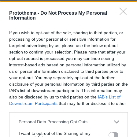
«Από σήμερα παραιτούμαι από όλα
Protothema -
Do Not Process My Personal
ΠΑΣΟΚ-ΚΙΝΑΛ
ανεξαιρέτως τα όργανα του
,
Information
στα οποία συμμετέχω. Παραιτούμαι επίσης από
την ιδιότητα του μέλους του κόμματος. Οι λόγοι
If you wish to opt-out of the sale, sharing to third parties, or
της παραίτησής μου είναι αμιγώς πολιτικοί και
processing of your personal or sensitive information for
targeted advertising by us, please use the below opt-out
τους εξέθεσα με μία άκρως εμπιστευτική
section to confirm your selection. Please note that after your
επιστολή σήμερα προς τον Πρόεδρο του
opt-out request is processed you may continue seeing
Κινήματος. Εύχομαι στον Πρόεδρο, τα στελέχη
interest-based ads based on personal information utilized by
και τα χιλιάδες μέλη του ΠΑΣΟΚ-ΚΙΝΑΛ καλή
us or personal information disclosed to third parties prior to
your opt-out. You may separately opt-out of the further
επιτυχία στον αγώνα και τις προσπάθειές τους.
disclosure of your personal information by third parties on the
IAB’s list of downstream participants. This information may
ΥΓ: Για τα μέλη, τα στελέχη και τους
also be disclosed by us to third parties on the
IAB’s List of
ψηφοφόρους του ΠΑΣΟΚ που με αγάπησαν και
Downstream Participants
that may further disclose it to other
third parties.
αγάπησα: η απόφασή μου αυτή είναι για καλό
και πάνω απ΄όλα είναι πεντακάθαρη».
Please note that this website/app uses one or more Google
Personal Data Processing Opt Outs
services and may gather and store information including but
not limited to your visit or usage behaviour. You may click to
I want to opt-out of the Sharing of my
Ειδήσεις σήμερα: