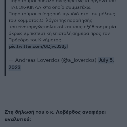
Παραιτούμαι απο όλα ανεξαιρέτως τα όργανα του
ΠΑΣΟΚ-ΚΙΝΑΛ, στα οποία συμμετέχω.
Παραιτούμαι επίσης από την ιδιότητα του μέλους
του κόμματος.Οι λόγοι της παραίτησής
μου είναι αμιγώς πολιτικοί και τους εξέθεσα με μία
άκρως εμπιστευτική επιστολή σήμερα προς τον
Πρόεδρο του Κινήματος
pic.twitter.com/0DjvcJ33yl
— Andreas Loverdos (@a_loverdos)
July 5,
2023
Στη δήλωσή του ο κ. Λοβέρδος αναφέρει
αναλυτικά: