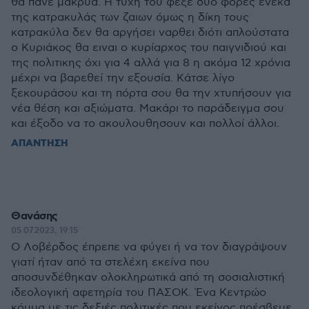
θα πάνε μακρυά. Η τύχη του φέξε δυο φορές ένεκα
της κατρακυλάς των ζαιων όμως η δίκη τους
κατρακύλα δεν θα αργήσει ναρθει διότι απλούστατα
ο Κυριάκος θα ειναι ο κυρίαρχος του παιγνιδιού και
της πολιτικης όχι για 4 αλλά για 8 η ακόμα 12 χρόνια
μέχρι να βαρεθεί την εξουσία. Κάτσε λίγο
ξεκουράσου και τη πόρτα σου θα την χτυπήσουν για
νέα θέση και αξιώματα. Μακάρι το παράδειγμα σου
και έξοδο να το ακουλουθησουν και πολλοί άλλοι.
ΑΠΑΝΤΗΣΗ
Θανάσης
05.07.2023, 19:15
O Λοβέρδος έπρεπε να φύγει ή να τον διαγράψουν
γιατί ήταν από τα στελέχη εκείνα που
αποσυνδέθηκαν ολοκληρωτικά από τη σοσιαλιστική
ιδεολογική αφετηρία του ΠΑΣΟΚ. Ένα Κεντρώο
κόμμα με τις δεξιές πολιτικές που εκείνος πρέσβευε