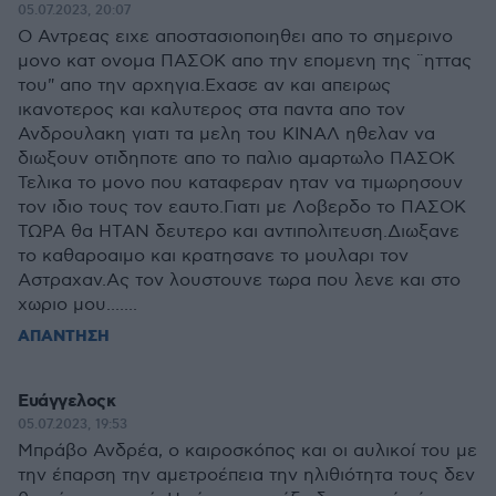
05.07.2023, 20:07
Ο Αντρεας ειχε αποστασιοποιηθει απο το σημερινο
μονο κατ ονομα ΠΑΣΟΚ απο την επομενη της ¨ηττας
του" απο την αρχηγια.Εχασε αν και απειρως
ικανοτερος και καλυτερος στα παντα απο τον
Ανδρουλακη γιατι τα μελη του ΚΙΝΑΛ ηθελαν να
διωξουν οτιδηποτε απο το παλιο αμαρτωλο ΠΑΣΟΚ
Τελικα το μονο που καταφεραν ηταν να τιμωρησουν
τον ιδιο τους τον εαυτο.Γιατι με Λοβερδο το ΠΑΣΟΚ
ΤΩΡΑ θα ΗΤΑΝ δευτερο και αντιπολιτευση.Διωξανε
το καθαροαιμο και κρατησανε το μουλαρι τον
Αστραχαν.Ας τον λουστουνε τωρα που λενε και στο
χωριο μου.......
ΑΠΑΝΤΗΣΗ
Ευάγγελοςκ
05.07.2023, 19:53
Μπράβο Ανδρέα, ο καιροσκόπος και οι αυλικοί του με
την έπαρση την αμετροέπεια την ηλιθιότητα τους δεν