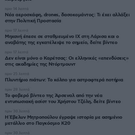
πριν 14 λεπτά
Νέα αεροσκάφη, drones, δασοκομάντος: Τι έχει αλλάξει
στην Πολιτική Προστασία
πριν 17 λεπτά
Μηχανή έπεσε σε σταθμευμένο ΙΧ στη Λάρισα και ο
αναβάτης της εγκατέλειψε το σημείο, δείτε βίντεο
πριν 17 λεπτά
Δεν είναι μόνο ο Καρέτσας: Οι ελληνικές «επενδύσεις»
στις ακαδημίες της Ντόρτμουντ
πριν 25 λεπτά
Πλυντήριο πιάτων: Το κόλπο για αστραφτερά ποτήρια
πριν 28 λεπτά
Το φοβερό βίντεο της Άρσεναλ από την νέα
εντυπωσιακή ασίστ του Χρήστου Τζόλη, δείτε βίντεο
πριν 30 λεπτά
Η Έβελυν Μητροπούλου έγραψε ιστορία με ασημένιο
μετάλλιο στο Παγκόσμιο Κ20
πριν 30 λεπτά