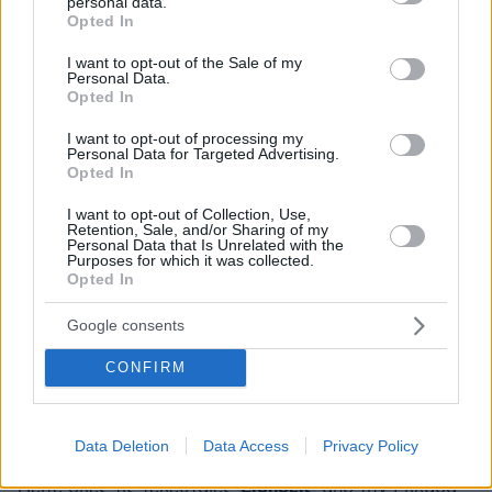
personal data.
grant or deny consent to Google and its third-party tags to
Opted In
use your data for below specified purposes in below Google
«Μας είπαν ότι δεν άντεξε η καρδούλα του
consent section.
I want to opt-out of the Sale of my
μικρού» - Θρήνος για τα αδέλφια που «έφυγαν»
Personal Data.
Opted In
σε 6 ώρες
I want to opt-out of processing my
Personal Data for Targeted Advertising.
Τα πρώτα 24ωρα της νέας Βουλής: H
Opted In
ορκωμοσία, η εκλογή προέδρου, οι κόντρες και
I want to opt-out of Collection, Use,
τα... στυλιστικά
Retention, Sale, and/or Sharing of my
Personal Data that Is Unrelated with the
Purposes for which it was collected.
Σάλος στην Ιταλία για τον υφυπουργό
Opted In
Πολιτισμού: Έχω κοιμηθεί με 1.500 γυναίκες,
Google consents
«όργανο γνώσης» το ανδρικό μόριο
CONFIRM
protothema.gr στο Google News
Ακολουθήστε το
και μάθετε πρώτοι όλες τις ειδήσεις
Data Deletion
Data Access
Privacy Policy
Ειδήσεις
Δείτε όλες τις τελευταίες
από την Ελλάδα