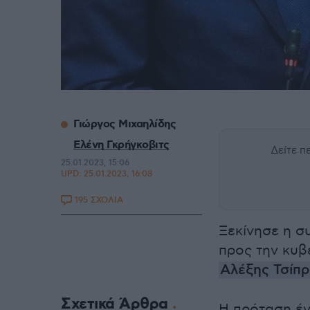
Γιώργος Μιχαηλίδης
Ελένη Γκρήγκοβιτς
Δείτε 
25.01.2023, 15:06
UPD:
25.01.2023, 16:08
195 ΣΧΟΛΙΑ
Ξεκίνησε η σ
προς την κυβ
Αλέξης Τσίπ
Σχετικά Άρθρα
Η πρόταση έγ