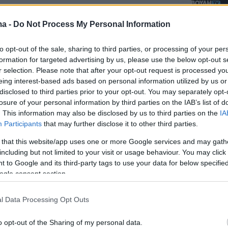
ma -
Do Not Process My Personal Information
to opt-out of the sale, sharing to third parties, or processing of your per
formation for targeted advertising by us, please use the below opt-out s
r selection. Please note that after your opt-out request is processed y
eing interest-based ads based on personal information utilized by us or
disclosed to third parties prior to your opt-out. You may separately opt-
losure of your personal information by third parties on the IAB’s list of
. This information may also be disclosed by us to third parties on the
IA
Participants
that may further disclose it to other third parties.
 that this website/app uses one or more Google services and may gath
including but not limited to your visit or usage behaviour. You may click 
 to Google and its third-party tags to use your data for below specifi
ogle consent section.
l Data Processing Opt Outs
σης:
Μητσοτάκης για Τσίπρα: Καλοδεχούμενη 
o opt-out of the Sharing of my personal data.