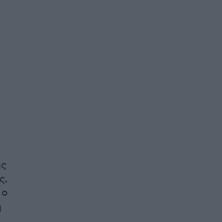
ης
ς,
 ο
ή