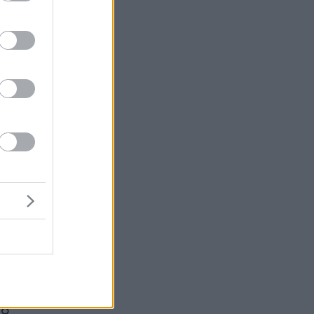
ο
ον
ην
ά
ν
ς
 ο