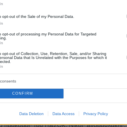
In
ιστίας, τον προκαλούσα πολλούς μήνες να τ
o opt-out of the Sale of my Personal Data.
In
λία του ο Αλέξης Τσίπρας έκανε λόγο για ένα
to opt-out of processing my Personal Data for Targeted
 δίκτυο» στο Μέγαρο Μαξίμου με εγκέφαλο τ
ing.
In
ό,
Κυριάκο Μητσοτάκη.
Μεταξύ άλλων, κατά τ
ου, αποκάλυψε το περιεχόμενο του φακέλου
o opt-out of Collection, Use, Retention, Sale, and/or Sharing
ersonal Data that Is Unrelated with the Purposes for which it
ό τον πρόεδρο της ΑΔΑΕ, Χρήστο Ράμμο, μετ
lected.
In
 αίτημα για τις επισυνδέσεις.
consents
κ. Τσίπρας, ο φάκελος που του δόθηκε από τη
CONFIRM
ρχή επιβεβαιώνει ότι 10 πρόσωπα
νταν συνολικά, μεταξύ των οποίων, ο νυν
Data Deletion
Data Access
Privacy Policy
ασίας και πρώην υπουργός Ενέργειας, Κωστή
ο πρόεδρος του ΠΑΣΟΚ, Νίκος Ανδρουλάκης,