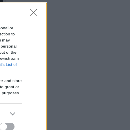
sonal or
ection to
ou may
 personal
out of the
 downstream
B’s List of
er and store
to grant or
ed purposes
η