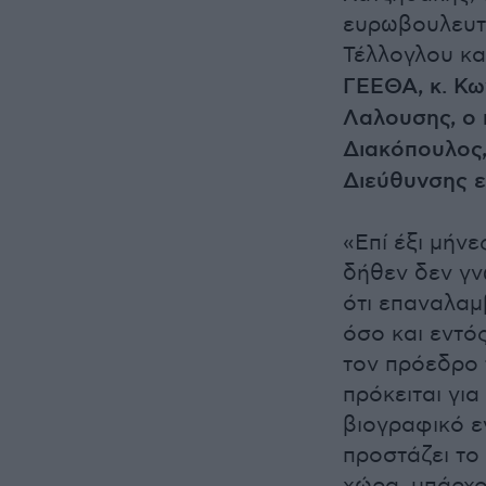
ευρωβουλευτή
Τέλλογλου κ
ΓΕΕΘΑ, κ. Κω
Λαλουσης, ο 
Διακόπουλος,
Διεύθυνσης ε
«Επί έξι μήν
δήθεν δεν γν
ότι επαναλαμ
όσο και εντό
τον πρόεδρο 
πρόκειται για
βιογραφικό ε
προστάζει το
χώρα, υπάρχο