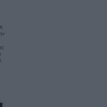
ός
ην
ης
ι
Κ