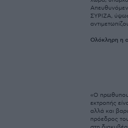
Απευθυνόμεν
ΣΥΡΙΖΑ, ύψωσ
αντιμετωπίζου
Ολόκληρη η ομ
«Ο πρωθυπουρ
εκτροπής είνα
αλλά και βαρ
πρόεδρος του
στη διακυβέρ