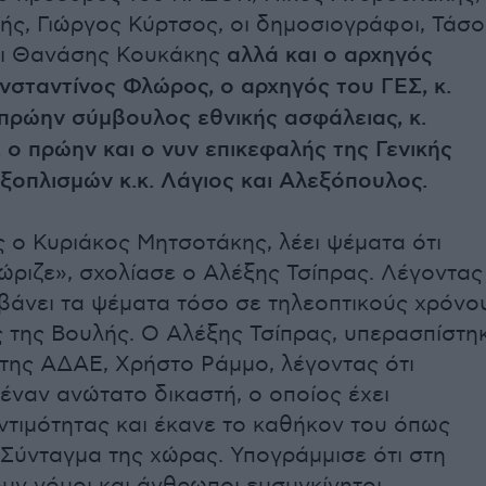
ς, Γιώργος Κύρτσος, οι δημοσιογράφοι, Τάσο
αι Θανάσης Κουκάκης
αλλά και ο αρχηγός
νσταντίνος Φλώρος, ο αρχηγός του ΓΕΣ, κ.
πρώην σύμβουλος εθνικής ασφάλειας, κ.
 ο πρώην και ο νυν επικεφαλής της Γενικής
ξοπλισμών κ.κ. Λάγιος και Αλεξόπουλος.
ες ο Κυριάκος Μητσοτάκης, λέει ψέματα ότι
ώριζε», σχολίασε ο Αλέξης Τσίπρας. Λέγοντας
βάνει τα ψέματα τόσο σε τηλεοπτικούς χρόνο
ς της Βουλής. Ο Αλέξης Τσίπρας, υπερασπίστη
της ΑΔΑΕ, Χρήστο Ράμμο, λέγοντας ότι
 έναν ανώτατο δικαστή, ο οποίος έχει
ντιμότητας και έκανε το καθήκον του όπως
 Σύνταγμα της χώρας. Υπογράμμισε ότι στη
υν νόμοι και άνθρωποι ευσυγκίνητοι.