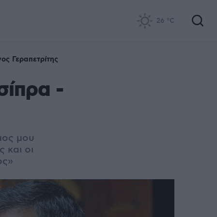
26
°C
γος Γεραπετρίτης
σίπρα -
μος μου
 και οι
ος»