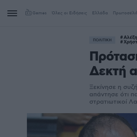
Games
Όλες οι Ειδήσεις
Ελλάδα
Πρωτοσέλι
Αλέξη
ΠΟΛΙΤΙΚΗ
Χρήστ
Πρόταση
Δεκτή α
Ξεκίνησε η συζ
απάντησε ότι π
στρατιωτικοί Λ