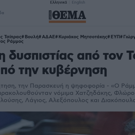
Ελληνικά
English
δα
ς Τσίπρας
Βουλή
ΑΔΑΕ
Κυριάκος Μητσοτάκης
ΕΥΠ
Γιώρ
ος Ράμμος
 δυσπιστίας από τον Τ
πό την κυβέρνηση
ήτηση, την Παρασκευή η ψηφοφορία - «Ο Ράμ
αρακολουθούνταν νόμιμα Χατζηδάκης, Φλώρος
αλούσης, Λάγιος, Αλεξόπουλος και Διακόπουλ