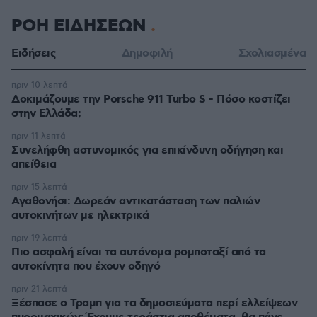
ΡΟΗ ΕΙΔΗΣΕΩΝ
Ειδήσεις
Δημοφιλή
Σχολιασμένα
πριν 10 λεπτά
Δοκιμάζουμε την Porsche 911 Turbo S - Πόσο κοστίζει
στην Ελλάδα;
πριν 11 λεπτά
Συνελήφθη αστυνομικός για επικίνδυνη οδήγηση και
απείθεια
πριν 15 λεπτά
Αγαθονήσι: Δωρεάν αντικατάσταση των παλιών
αυτοκινήτων με ηλεκτρικά
πριν 19 λεπτά
Πιο ασφαλή είναι τα αυτόνομα ρομποταξί από τα
αυτοκίνητα που έχουν οδηγό
πριν 21 λεπτά
Ξέσπασε ο Τραμπ για τα δημοσιεύματα περί ελλείψεων