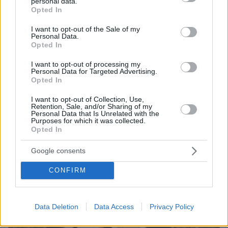
personal data.
grant or deny consent to Google and its third-party tags to
Opted In
ΔΕΙΤΕ ΟΛΕΣ ΤΙΣ ΕΙΔΗΣΕΙΣ
use your data for below specified purposes in below Google
consent section.
I want to opt-out of the Sale of my
Personal Data.
Opted In
ΤΑ ΠΙΟ ΔΗΜΟΦΙΛΗ
I want to opt-out of processing my
Personal Data for Targeted Advertising.
Opted In
I want to opt-out of Collection, Use,
Retention, Sale, and/or Sharing of my
Personal Data that Is Unrelated with the
Purposes for which it was collected.
Opted In
Google consents
CONFIRM
Data Deletion
Data Access
Privacy Policy