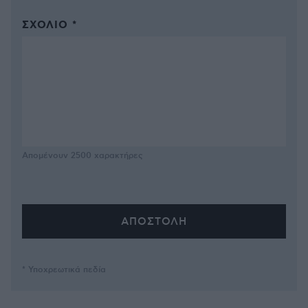
ΣΧΌΛΙΟ *
Απομένουν
2500
χαρακτήρες
* Υποχρεωτικά πεδία