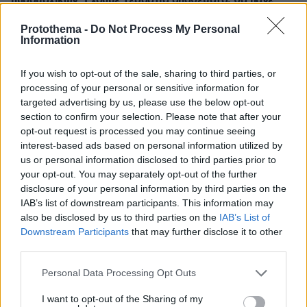
πυρομαχικών: Έχουμε τεράστια αποθέματα, θα πάνε
φυλακή όσοι διαρρέουν τέτοιες πληροφορίες
Protothema -
Do Not Process My Personal
πριν 23 λεπτά
Information
Νικόλ Κίντμαν, Ζόε Σαλντάνια και Κέιτι Πέρι στη
Μύκονο: Οι βόλτες και το φαγητό στα εστιατόρια του
If you wish to opt-out of the sale, sharing to third parties, or
νησιού (βίντεο)
processing of your personal or sensitive information for
πριν 23 λεπτά
targeted advertising by us, please use the below opt-out
Οι Κήποι του Αριστοτέλη ζωντανεύουν και πάλι στη
section to confirm your selection. Please note that after your
Χαλκιδική με φόντο τον Όλυμπο, δείτε εικόνες
opt-out request is processed you may continue seeing
interest-based ads based on personal information utilized by
πριν 23 λεπτά
us or personal information disclosed to third parties prior to
Γιατί να πάω στην Πάργα να φάω στο Lianolia;
your opt-out. You may separately opt-out of the further
πριν 25 λεπτά
disclosure of your personal information by third parties on the
ASAP Rocky για Ριάνα: Κάθε φορά που βρίσκομαι στο
IAB’s list of downstream participants. This information may
πιο σκοτεινό σημείο της ζωής μου είναι πάντα εκεί για
also be disclosed by us to third parties on the
IAB’s List of
εμένα
Downstream Participants
that may further disclose it to other
third parties.
πριν 26 λεπτά
Έως και 40°C η θερμοκρασία το Σαββατοκύριακο,
Please note that this website/app uses one or more Google
επιμένουν τα μελτέμια στο Αιγαίο, η πρόγνωση
Personal Data Processing Opt Outs
services and may gather and store information including but
Τσατραφύλλια στο protothema
not limited to your visit or usage behaviour. You may click to
I want to opt-out of the Sharing of my