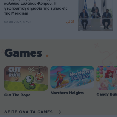
καλώδιο Ελλάδας-Κύπρου: Η
γεωπολιτική σημασία της εμπλοκής
της Meridiam
21
06.08.2026, 07:23
Games
Northern Heights
Candy Bub
Cut The Rope
ΔΕΙΤΕ ΟΛΑ ΤΑ GAMES