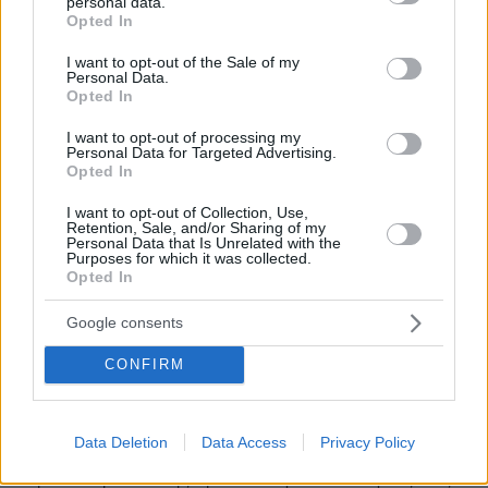
personal data.
grant or deny consent to Google and its third-party tags to
Opted In
ΘΑΝΟΣ
use your data for below specified purposes in below Google
22.02.2022, 10:05
consent section.
I want to opt-out of the Sale of my
ΕΧΩ ΜΙΑ ΑΠΟΡΙΑ ,ΠΩΣ ΕΙΝΑΙ ΔΥΝΑΤΟΝ ΜΙΑ
Personal Data.
Opted In
ΚΥΒΕΡΝΗΣΗ ΠΟΥ ΕΠΙ 3 ΧΡΟΝΙΑ ΑΣΧΟΛΗΘΗΚΕ
ΜΟΝΟ ΜΕ ΤΗΝ ΠΩΛΗΣΗ ΤΩΝ ΕΜΒΟΛΙΩΝ Κ ΤΗΝ
I want to opt-out of processing my
ΘΑΝΑΣΙΜΗ ΣΩΤΗΡΙΑ ΜΑΣ Κ ΔΕΝ ΚΥΒΕΡΝΗΣΕ ΘΑ
Personal Data for Targeted Advertising.
ΛΑΒΕΙ ΣΗΜΕΡΑ ΑΠΟΦΑΣΕΙΣ ΓΙΑ ΤΗΝ ΤΥΧΗ 10
Opted In
ΕΚΑΤΟΜ.ΕΛΛΗΝΩΝ Κ 5 ΕΚΑΤΟΜ ΑΝΤΙΚΑΤΑΣΤΑΤΕΣ
I want to opt-out of Collection, Use,
ΤΩΝ ΕΛΛΗΝΩΝ
Retention, Sale, and/or Sharing of my
Personal Data that Is Unrelated with the
ΑΠΑΝΤΗΣΗ
Purposes for which it was collected.
Opted In
Πάρτε περισσότερα κονδύλια από ΕΣΠΑ για
Google consents
εξοικονομώ
22.02.2022, 10:03
CONFIRM
Τα περισσότερα κτίρια μα μην πω σχεδόν όλα στην
Ελλάδα είναι χωρίς θερμομόνωση και καταναλώνουν
πολλαπλάσια από ότι πρέπει ενέργεια χειμώνα και
Data Deletion
Data Access
Privacy Policy
καλοκαίρι . Είναι άχρηστα ενεργειακά τα
περισσότερα. Επίσης πρέπει να γίνεται έλεγχος στις