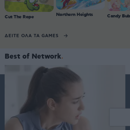
Northern Heights
Candy Bub
Cut The Rope
ΔΕΙΤΕ ΟΛΑ ΤΑ GAMES
Best of Network