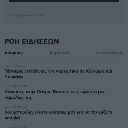
* Υποχρεωτικά πεδία
ΡΟΗ ΕΙΔΗΣΕΩΝ
Ειδήσεις
Δημοφιλή
Σχολιασμένα
πριν 5 λεπτά
Τέσσερις συλλήψεις για ναρκωτικά σε Κέρκυρα και
Λευκάδα
πριν 10 λεπτά
Διακοπές στην Πάτμο: Βουτιές στις ωραιότερες
παραλίες της
πριν 21 λεπτά
Χοληστερόλη: Πέντε κινήσεις ματ για να την ρίξετε
χαμηλά
πριν 22 λεπτά