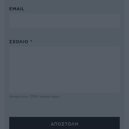
EMAIL
ΣΧΌΛΙΟ *
Απομένουν
2500
χαρακτήρες