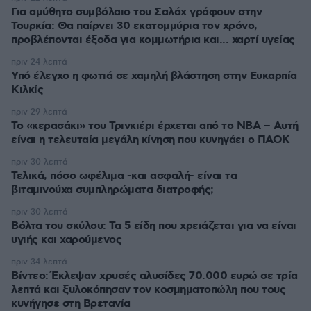
Για αμύθητο συμβόλαιο του Σαλάχ γράφουν στην
Τουρκία: Θα παίρνει 30 εκατομμύρια τον χρόνο,
προβλέπονται έξοδα για κομμωτήρια και... χαρτί υγείας
πριν 24 λεπτά
Υπό έλεγχο η φωτιά σε χαμηλή βλάστηση στην Ευκαρπία
Κιλκίς
πριν 29 λεπτά
Το «κερασάκι» του Τρινκιέρι έρχεται από το NBA – Αυτή
είναι η τελευταία μεγάλη κίνηση που κυνηγάει ο ΠΑΟΚ
πριν 30 λεπτά
Τελικά, πόσο ωφέλιμα -και ασφαλή- είναι τα
βιταμινούχα συμπληρώματα διατροφής;
πριν 30 λεπτά
Βόλτα του σκύλου: Τα 5 είδη που χρειάζεται για να είναι
υγιής και χαρούμενος
πριν 34 λεπτά
Βίντεο: Έκλεψαν χρυσές αλυσίδες 70.000 ευρώ σε τρία
λεπτά και ξυλοκόπησαν τον κοσμηματοπώλη που τους
κυνήγησε στη Βρετανία