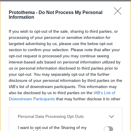
ΣΧΟΛΙΑ
(24)
Protothema -
Do Not Process My Personal
ΠΡΟΣΘΗΚΗ ΣΧΟΛΙΟΥ
Information
If you wish to opt-out of the sale, sharing to third parties, or
processing of your personal or sensitive information for
Νικόλας
targeted advertising by us, please use the below opt-out
22.02.2022, 10:11
section to confirm your selection. Please note that after your
Αφού οι ΗΠΑ και η ΕΕ θα στηρίξουν τη μαριονέτα
opt-out request is processed you may continue seeing
τον Ζελένσκι, το Δεξιό Τομέα και το Τάγμα του Αζόφ
interest-based ads based on personal information utilized by
κι εμείς θα ακολουθήσουμε, γιατί κάνουμε ΚΥΣΕΑ?
us or personal information disclosed to third parties prior to
your opt-out. You may separately opt-out of the further
ΑΠΑΝΤΗΣΗ
disclosure of your personal information by third parties on the
IAB’s list of downstream participants. This information may
Καταργηστε την ρητρα αναπροσαρμογης
also be disclosed by us to third parties on the
IAB’s List of
Downstream Participants
that may further disclose it to other
22.02.2022, 10:08
third parties.
Που κανεις δεν εχει υπογραψει και στα σταθερα
παμετα δεν μπηκε. Να πληρωσουν οι παροχοι
Please note that this website/app uses one or more Google
Personal Data Processing Opt Outs
ΑΠΑΝΤΗΣΗ
services and may gather and store information including but
not limited to your visit or usage behaviour. You may click to
I want to opt-out of the Sharing of my