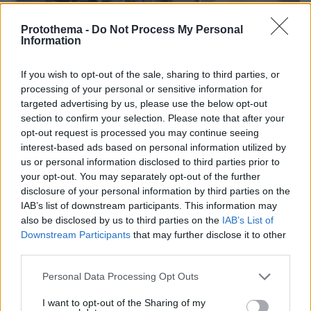
Protothema -
Do Not Process My Personal
Information
If you wish to opt-out of the sale, sharing to third parties, or
processing of your personal or sensitive information for
09.08.2026, 10:51
targeted advertising by us, please use the below opt-out
Ασθενής ξυλοκόπησε νοσηλεύτρια στα Επείγοντα
section to confirm your selection. Please note that after your
του Ερυθρού Σταυρού, την άρπαξε από τα μαλλιά
opt-out request is processed you may continue seeing
και τη χτύπησε σε πόρτες - Τι καταγγέλλει η
interest-based ads based on personal information utilized by
ΠΟΕΔΗΝ
us or personal information disclosed to third parties prior to
your opt-out. You may separately opt-out of the further
disclosure of your personal information by third parties on the
IAB’s list of downstream participants. This information may
also be disclosed by us to third parties on the
IAB’s List of
Downstream Participants
that may further disclose it to other
third parties.
Please note that this website/app uses one or more Google
Personal Data Processing Opt Outs
services and may gather and store information including but
not limited to your visit or usage behaviour. You may click to
I want to opt-out of the Sharing of my