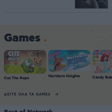
Games
Northern Heights
Candy Bub
Cut The Rope
ΔΕΙΤΕ ΟΛΑ ΤΑ GAMES