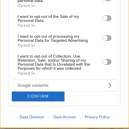
personal data.
grant or deny consent to Google and its third-party tags to
Opted In
use your data for below specified purposes in below Google
consent section.
I want to opt-out of the Sale of my
Personal Data.
Opted In
I want to opt-out of processing my
Personal Data for Targeted Advertising.
Opted In
I want to opt-out of Collection, Use,
Retention, Sale, and/or Sharing of my
Personal Data that Is Unrelated with the
Purposes for which it was collected.
Opted In
09.08.2026, 13:59
Χούθι, το «άλυτο πρόβλημα» της Μέσης
Google consents
Ανατολής: Γιατί χίλια πλήγματα δεν ήταν αρκετά
για να τους σταματήσουν
CONFIRM
Οι τελευταίες μέρες της 49χρονης
Data Deletion
Data Access
Privacy Policy
TikToker που διαγνώστηκε με
Αλτσχάιμερ και επέλεξε την ιατρικώς
υποβοηθούμενη αυτοκτονία