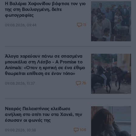
Η Βαλέρια Χοψονίδου βάφτισε τον γιο
της στη Βουλιαγμένη, δείτε
φωτογραφίες
11
09.08.2026, 09:44
Άλογα χορεύουν πάνω σε σπασμένα
μπουκάλια στη Λέσβο - A Promise to
Animals: «Όταν η κριτική σε ένα έθιμο
θεωρείται επίθεση σε έναν τόπο»
78
09.08.2026, 11:37
Νεαρός Παλαιστίνιος κλείδωσε
ανήλικη στο σπίτι του στα Χανιά, την
έσωσαν οι φωνές της
108
09.08.2026, 10:38