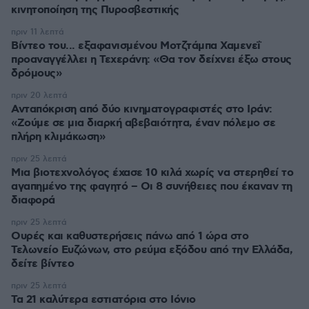
κινητοποίηση της Πυροσβεστικής
πριν 11 λεπτά
Βίντεο του... εξαφανισμένου Μοτζτάμπα Χαμενεΐ
προαναγγέλλει η Τεχεράνη: «Θα τον δείχνει έξω στους
δρόμους»
πριν 20 λεπτά
Ανταπόκριση από δύο κινηματογραφιστές στο Ιράν:
«Ζούμε σε μια διαρκή αβεβαιότητα, έναν πόλεμο σε
πλήρη κλιμάκωση»
πριν 25 λεπτά
Μια βιοτεχνολόγος έχασε 10 κιλά χωρίς να στερηθεί το
αγαπημένο της φαγητό – Οι 8 συνήθειες που έκαναν τη
διαφορά
πριν 25 λεπτά
Ουρές και καθυστερήσεις πάνω από 1 ώρα στο
Τελωνείο Ευζώνων, στο ρεύμα εξόδου από την Ελλάδα,
δείτε βίντεο
πριν 25 λεπτά
Τα 21 καλύτερα εστιατόρια στο Ιόνιο