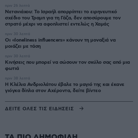
πριν 26 λεπτά
Νετανιάχου: Το Ισραήλ απορρίπτει το ειρηνευτικό
σχέδιο του Τραμπ για τη Γάζα, δεν αποσύρουμε τον
στρατό μέχρι να αφοπλιστεί εντελώς η Χαμάς
πριν 30 λεπτά
Οι «loneliness influencers» κάνουν τη μοναξιά να
μοιάζει με τάση
πριν 30 λεπτά
Κινήσεις που μπορεί να σώσουν τον σκύλο σας από μια
φωτιά
πριν 38 λεπτά
Η Κλέλια Ανδριολάτου έβαλε το μαγιό της και έκανε
γιόγκα δίπλα στον Αχέροντα, δείτε βίντεο
ΔΕΙΤΕ ΟΛΕΣ ΤΙΣ ΕΙΔΗΣΕΙΣ
ΤΑ ΠΙΟ ΔΗΜΟΦΙΛΗ