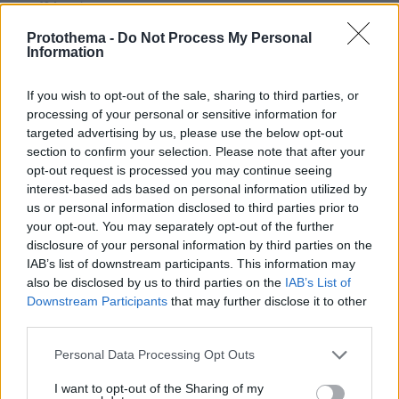
πριν 12 λεπτά
Στον εισαγγελέα ο ιδιοκτήτης του beach bar για τον
Protothema -
Do Not Process My Personal
θάνατο του 4χρονου στην Πάρο - Τι ερευνούν οι Αρχές
Information
πριν 17 λεπτά
Ελικόπτερο «πάρκαρε» στο Σαρακήνικο για να κάνουν
If you wish to opt-out of the sale, sharing to third parties, or
μπάνιο οι επιβάτες του, δείτε βίντεο
processing of your personal or sensitive information for
targeted advertising by us, please use the below opt-out
πριν 17 λεπτά
Μια διαδρομή στην πόλη της Τήνου
section to confirm your selection. Please note that after your
opt-out request is processed you may continue seeing
πριν 22 λεπτά
interest-based ads based on personal information utilized by
Η Κέιτ Μος υιοθέτησε τo accessory-maxxing και
us or personal information disclosed to third parties prior to
συνδύασε δύο τσάντες Hermès
your opt-out. You may separately opt-out of the further
disclosure of your personal information by third parties on the
πριν 23 λεπτά
Ο Μπιλ Μάχερ προκάλεσε αντιδράσεις με το σχόλιό του
IAB’s list of downstream participants. This information may
για το βάρος της Αριάνα Γκράντε: Ίσως αυτό το αστείο
also be disclosed by us to third parties on the
IAB’s List of
την κάνει να φάει κάτι, είπε
Downstream Participants
that may further disclose it to other
third parties.
πριν 28 λεπτά
Ο «στόλος του Χίτλερ» αναδύεται στον Δούναβη: Η
Please note that this website/app uses one or more Google
Personal Data Processing Opt Outs
ξηρασία φέρνει στο φως τα ναυάγια των Ναζί
services and may gather and store information including but
not limited to your visit or usage behaviour. You may click to
I want to opt-out of the Sharing of my
πριν 31 λεπτά