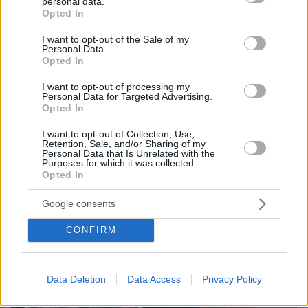
personal data.
grant or deny consent to Google and its third-party tags to
Ο Παγκόσμιος Πρωταθλητής «ψήφισε» Ελλάδα
Opted In
use your data for below specified purposes in below Google
πριν 33 λεπτά
consent section.
I want to opt-out of the Sale of my
Αλεπούδες σε κατοικημένες περιοχές: Μην τις
Personal Data.
πλησιάζετε και μην τις ταΐζετε, λένε οι ειδικοί
Opted In
I want to opt-out of processing my
Personal Data for Targeted Advertising.
ΔΕΙΤΕ ΟΛΕΣ ΤΙΣ ΕΙΔΗΣΕΙΣ
Opted In
I want to opt-out of Collection, Use,
Retention, Sale, and/or Sharing of my
Personal Data that Is Unrelated with the
ΤΑ ΠΙΟ ΔΗΜΟΦΙΛΗ
Purposes for which it was collected.
Opted In
Google consents
CONFIRM
Data Deletion
Data Access
Privacy Policy