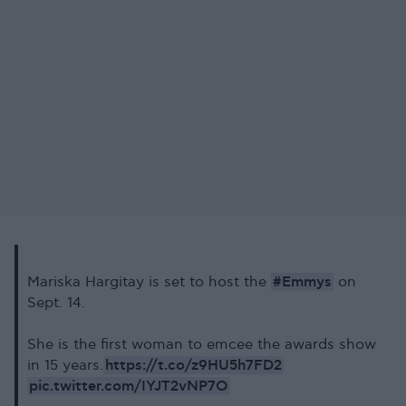
#Emmys
Mariska Hargitay is set to host the
on
Sept. 14.
She is the first woman to emcee the awards show
https://t.co/z9HU5h7FD2
in 15 years.
pic.twitter.com/IYJT2vNP7O