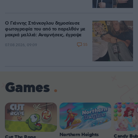
Ο Γιάννης Στάνκογλου δημοσίευσε
φωτογραφία του από το παρελθόν με
μακριά μαλλιά: Αναμνήσεις, έγραψε
55
07.08.2026, 09:09
Games
Northern Heights
Candy Bub
Cut The Rope