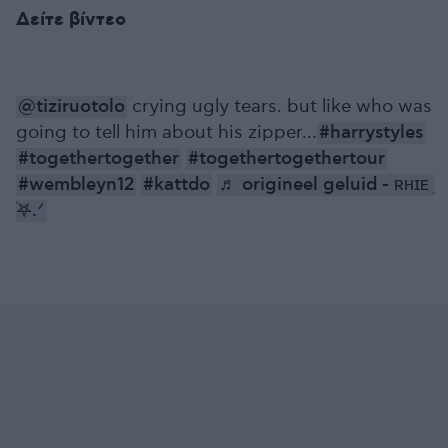
Δείτε βίντεο
@tiziruotolo
crying ugly tears. but like who was
going to tell him about his zipper…
#harrystyles
#togethertogether
#togethertogethertour
#wembleyn12
#kattdo
♬ origineel geluid - ʀʜɪᴇ ִ
࣪𖤐.ᐟ