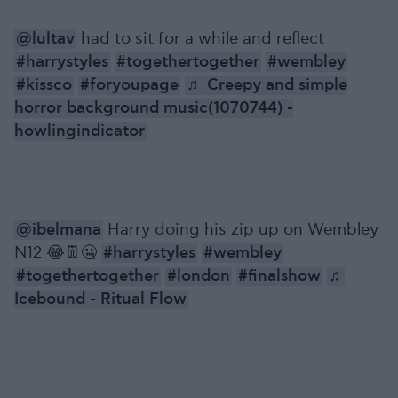
@lultav
had to sit for a while and reflect
#harrystyles
#togethertogether
#wembley
#kissco
#foryoupage
♬ Creepy and simple
horror background music(1070744) -
howlingindicator
@ibelmana
Harry doing his zip up on Wembley
N12 😂👖🤐
#harrystyles
#wembley
#togethertogether
#london
#finalshow
♬
Icebound - Ritual Flow