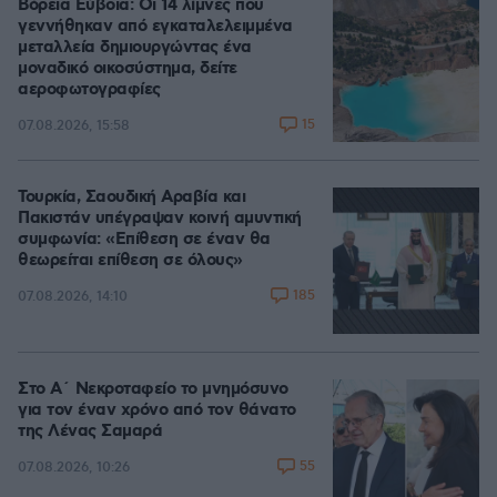
Βόρεια Εύβοια: Οι 14 λίμνες που
γεννήθηκαν από εγκαταλελειμμένα
μεταλλεία δημιουργώντας ένα
μοναδικό οικοσύστημα, δείτε
αεροφωτογραφίες
15
07.08.2026, 15:58
Τουρκία, Σαουδική Αραβία και
Πακιστάν υπέγραψαν κοινή αμυντική
συμφωνία: «Επίθεση σε έναν θα
θεωρείται επίθεση σε όλους»
185
07.08.2026, 14:10
Στο Α΄ Νεκροταφείο το μνημόσυνο
για τον έναν χρόνο από τον θάνατο
της Λένας Σαμαρά
55
07.08.2026, 10:26