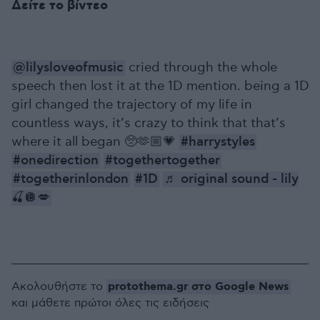
Δείτε το βίντεο
@lilysloveofmusic
cried through the whole
speech then lost it at the 1D mention. being a 1D
girl changed the trajectory of my life in
countless ways, it’s crazy to think that that’s
where it all began 🥺🫶🏼💗
#harrystyles
#onedirection
#togethertogether
#togetherinlondon
#1D
♬ original sound - lily
🍒🪩💋
protothema.gr στο Google News
Ακολουθήστε το
και μάθετε πρώτοι όλες τις ειδήσεις