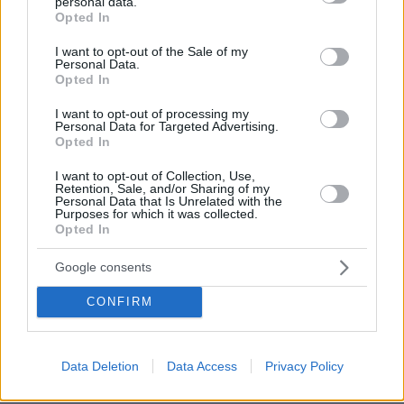
personal data.
ΠΑΟΚ: Η Γαλατασαράι έκανε πρόταση για τον
grant or deny consent to Google and its third-party tags to
Opted In
Κωνσταντέλια σύμφωνα με τους Τούρκους
use your data for below specified purposes in below Google
consent section.
I want to opt-out of the Sale of my
πριν 10 λεπτά
Personal Data.
Ο Ρόμπερτ Πάτινσον πρωταγωνιστεί στο «Primetime»
Opted In
και αναβιώνει μια σκοτεινή σελίδα της αμερικανικής
τηλεόρασης
I want to opt-out of processing my
Personal Data for Targeted Advertising.
πριν 10 λεπτά
Opted In
Φωτιά στο Στεφάνι Κορινθίας: Ενισχυθήκαν οι
δυνάμεις, 11 εναέρια στη μάχη
I want to opt-out of Collection, Use,
Retention, Sale, and/or Sharing of my
Personal Data that Is Unrelated with the
πριν 11 λεπτά
Purposes for which it was collected.
Camila Cabello: Επέλεξε την Ελλάδα για τις διακοπές
Opted In
της και τα beach look της είναι έμπνευση
Google consents
πριν 15 λεπτά
Η ομοσπονδία ποδοσφαίρου της Αργεντινής στηρίζει
τον Ινφαντίνο
CONFIRM
πριν 19 λεπτά
Η αμυντική συμφωνία με Σαουδική Αραβία και Πακιστάν
Data Deletion
Data Access
Privacy Policy
δεν στοχεύει κάποια συγκεκριμένη χώρα, λέει η Τουρκία
πριν 21 λεπτά