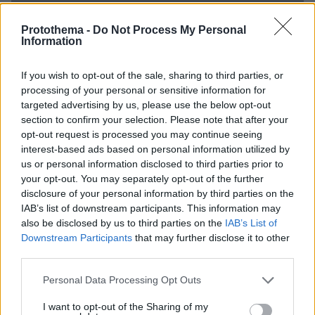
26.07.2026, 09:54
Protothema -
Do Not Process My Personal
Επαγγελματική Εκπαίδευση & Εξειδίκευση: Το Mοντέλο που
Information
σε Bάζει στην Aγορά Eργασίας
If you wish to opt-out of the sale, sharing to third parties, or
processing of your personal or sensitive information for
ΡΟΗ ΕΙΔΗΣΕΩΝ
targeted advertising by us, please use the below opt-out
section to confirm your selection. Please note that after your
Ειδήσεις
Δημοφιλή
Σχολιασμένα
opt-out request is processed you may continue seeing
interest-based ads based on personal information utilized by
πριν 3 λεπτά
us or personal information disclosed to third parties prior to
Φωτιά στην Ερμακιά Κοζάνης, σηκώθηκαν 3 αεροσκάφη
your opt-out. You may separately opt-out of the further
πριν 4 λεπτά
disclosure of your personal information by third parties on the
Οι ΗΠΑ θα πληρώσουν 1,2 δισ. δολάρια σε γερμανική
IAB’s list of downstream participants. This information may
εταιρεία για να μην εγκαταστήσει υπεράκτιο αιολικό
also be disclosed by us to third parties on the
IAB’s List of
πάρκο
Downstream Participants
that may further disclose it to other
third parties.
πριν 4 λεπτά
Χωρίς ενεργό μέτωπο η φωτιά στο Μονοπήγαδο στη
Please note that this website/app uses one or more Google
Personal Data Processing Opt Outs
Θεσσαλονίκη
services and may gather and store information including but
not limited to your visit or usage behaviour. You may click to
I want to opt-out of the Sharing of my
πριν 10 λεπτά