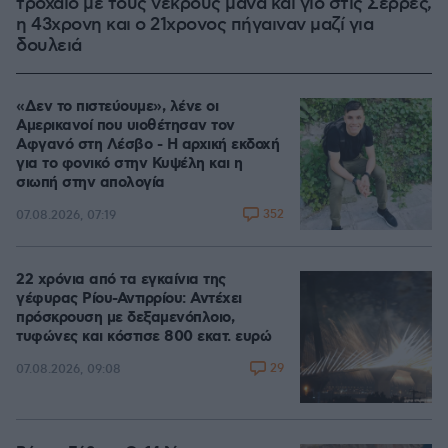
τροχαίο με τους νεκρούς μάνα και γιο στις Σέρρες,
η 43χρονη και ο 21χρονος πήγαιναν μαζί για
δουλειά
«Δεν το πιστεύουμε», λένε οι
Αμερικανοί που υιοθέτησαν τον
Αφγανό στη Λέσβο - Η αρχική εκδοχή
για το φονικό στην Κυψέλη και η
σιωπή στην απολογία
352
07.08.2026, 07:19
22 χρόνια από τα εγκαίνια της
γέφυρας Ρίου-Αντιρρίου: Αντέχει
πρόσκρουση με δεξαμενόπλοιο,
τυφώνες και κόστισε 800 εκατ. ευρώ
29
07.08.2026, 09:08