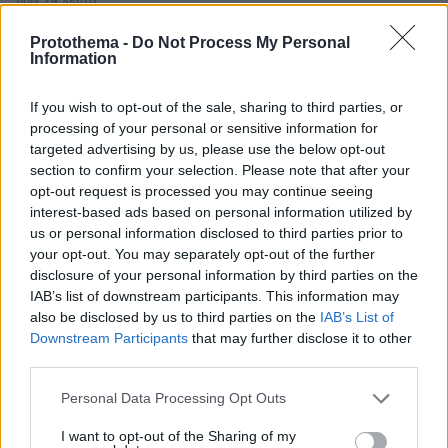
πριν 24 λεπτά
Η Κατερίνα Καινούργιου αγκαλιά με την κόρη της στην
Πάρο: Μόνο εγώ και το κορίτσι μου, γράφει
Protothema -
Do Not Process My Personal
Information
πριν 26 λεπτά
Μειωμένη Σύνταξη: Όλα όσα πρέπει να γνωρίζετε – Τα
If you wish to opt-out of the sale, sharing to third parties, or
«κλειδιά» για την τελική επιλογή
processing of your personal or sensitive information for
πριν 27 λεπτά
targeted advertising by us, please use the below opt-out
Ζείτε με έναν τυφλό σκύλο; Δείτε πώς μπορείτε να του
section to confirm your selection. Please note that after your
προσφέρετε μια ευτυχισμένη ζωή
opt-out request is processed you may continue seeing
interest-based ads based on personal information utilized by
πριν 27 λεπτά
us or personal information disclosed to third parties prior to
Αν «έπεσε η γραμμή» σε μια συνομιλία μας με «κέντρο
your opt-out. You may separately opt-out of the further
τηλεφωνικής εξυπηρέτησης πελατών», πιθανόν να έγινε
σκόπιμα
disclosure of your personal information by third parties on the
IAB’s list of downstream participants. This information may
ΠΑΝΤΕΛΗΣ ΔΙΑΜΑΝΤΟΠΟΥΛΟΣ
also be disclosed by us to third parties on the
IAB’s List of
πριν 30 λεπτά
Downstream Participants
that may further disclose it to other
Δυο διαφωνίες και οι ενδεκαδάτοι του Ολυμπιακού
third parties.
Please note that this website/app uses one or more Google
Personal Data Processing Opt Outs
ΔΕΙΤΕ ΟΛΕΣ ΤΙΣ ΕΙΔΗΣΕΙΣ
services and may gather and store information including but
not limited to your visit or usage behaviour. You may click to
I want to opt-out of the Sharing of my