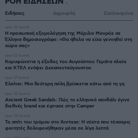
ΡΟΗ ΕΙΔΗΣΕΩΝ
Ειδήσεις
Δημοφιλή
Σχολιασμένα
πριν 12 λεπτά
Η προσωπική εξομολόγηση της Μέριλιν Μονρόε σε
Έλληνα δημοσιογράφο: «Θα ήθελα να είχα γεννηθεί στη
χώρα σας»
πριν 13 λεπτά
Κορυφώνεται η έξοδος του Αυγούστου: Γεμάτα πλοία
και ΚΤΕΛ ενόψει Δεκαπενταύγουστου
πριν 17 λεπτά
Ελσίνκι: Mια δεύτερη πόλη βρίσκεται κάτω από τη γη
πριν 22 λεπτά
Ancient Greek Sandals: Πώς το ελληνικό σανδάλι έγινε
διεθνές brand και έφτασε στην Camper
πριν 24 λεπτά
Το σπίτι του τρόμου στο Άινταχο: Η νύχτα που τέσσερις
φοιτητές δολοφονήθηκαν μέσα σε λίγα λεπτά