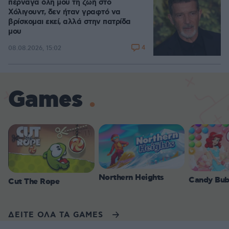
πέρναγα όλη μου τη ζωή στο
Χόλιγουντ, δεν ήταν γραφτό να
βρίσκομαι εκεί, αλλά στην πατρίδα
μου
4
08.08.2026, 15:02
Games
Northern Heights
Candy Bub
Cut The Rope
ΔΕΙΤΕ ΟΛΑ ΤΑ GAMES