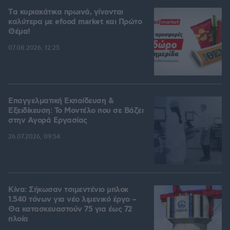
Tα κυριακάτικα πρωινά, γίνονται
καλύτερα με efood market και Πρώτο
Θέμα!
07.08.2026, 12:25
Επαγγελματική Εκπαίδευση &
Εξειδίκευση: Το Mοντέλο που σε Bάζει
στην Aγορά Eργασίας
26.07.2026, 09:54
Κίνα: Σήκωσαν τσιμεντένιο μπλοκ
1.540 τόνων για νέο λιμενικό έργο –
Θα κατασκευαστούν 75 για έως 72
πλοία