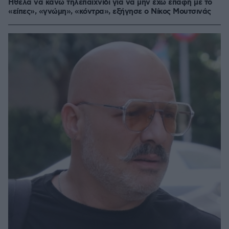
Ήθελα να κάνω τηλεπαιχνίδι για να μην έχω επαφή με το
«είπες», «γνώμη», «κόντρα», εξήγησε ο Νίκος Μουτσινάς