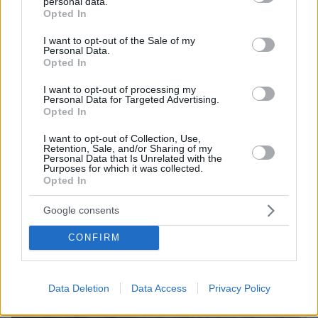
personal data.
grant or deny consent to Google and its third-party tags to
Opted In
use your data for below specified purposes in below Google
ΤΑ ΠΙΟ ΔΗΜΟΦΙΛΗ
consent section.
I want to opt-out of the Sale of my
Personal Data.
Opted In
I want to opt-out of processing my
Personal Data for Targeted Advertising.
Opted In
I want to opt-out of Collection, Use,
Retention, Sale, and/or Sharing of my
Personal Data that Is Unrelated with the
Purposes for which it was collected.
Opted In
Google consents
CONFIRM
Data Deletion
Data Access
Privacy Policy