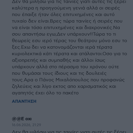
Δεν θα μιλήσω για τις ταινίες γιατι αυτές τις ξέρει
καλύτερα η προηγούμενη γενιά αλλά οι σειρές
που έπαιξε ήταν όλες επιτυχημένες και αυτό
τυχαίο δεν είναι.Βρες τώρα ταινίες ή σειρές που
να είναι τόσο επιτυχημένες και διαχρονικές.Να
σου απαντήσω εγω;Δεν υπάρχουν!!Τώρα το τι
θεωρείς εσυ ιερό τέρας του θεάτρου μόνο εσυ το
ξες.Εχω δει να κατονομάζονται ιερά τέρατα
κυριολεκτικά κάτι τέρατα και ατάλαντοι.Οσο για το
αξιοπρεπής και συμπαθής και άλλοι ίσως
υπάρχουν αλλά στο πέρασμα του χρόνου ούτε
που θυμάσαι τους ίδιους και τις δουλειές
τους.Αρα ο Πάνος Μιχαλόπουλος που προφανώς
ζηλεύεις και λίγο εκτος απο χαρισματικός και
αγαπητός έχει όλο το πακέτο
ΑΠΑΝΤΗΣΗ
@@Ε οχι
16.06.2026, 21:29
Δεν θα μιλήσω για τις ταινίες γιατι αυτές τις ξέρει