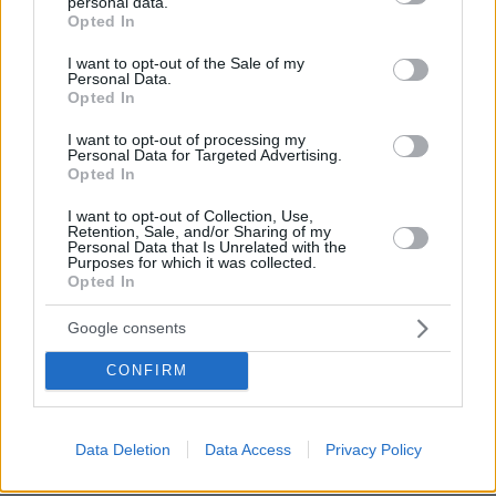
personal data.
grant or deny consent to Google and its third-party tags to
Opted In
σε σειρά που πρόκειται να κάνουν διασκευή(αρα θα
use your data for below specified purposes in below Google
της βγάλουν τα μάτια όπως
consent section.
I want to opt-out of the Sale of my
καταλαβαίνουμε).Οικονομικό θέμα δεν νομίζω να
Personal Data.
έχει εργάστηκε την καλή εποχή της τηλεόρασης,για
Opted In
τι σειρά πρόκειται δεν του έχουν πει δεν
I want to opt-out of processing my
καταλαβαίνω πραγματικά πως δέχεται τόσο εύκολα
Personal Data for Targeted Advertising.
κάτι όταν δεν γνωρίζει για τι πρόκειται....
Opted In
ΑΠΑΝΤΗΣΗ
I want to opt-out of Collection, Use,
Retention, Sale, and/or Sharing of my
Personal Data that Is Unrelated with the
Purposes for which it was collected.
Opted In
οχι ρε Πανο
Google consents
08.06.2026, 21:39
στα γεραματα να εκτεθεις, μια χαρα ειχες αποσυρθει
CONFIRM
ΑΠΑΝΤΗΣΗ
Data Deletion
Data Access
Privacy Policy
Χμ..
08.06.2026, 15:19