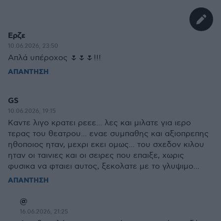
Ερζε
10.06.2026, 23:50
Απλά υπέροχος 🌷🌷🌷!!!
ΑΠΑΝΤΗΣΗ
GS
10.06.2026, 19:15
Καντε λιγο κρατει ρεεε... λες και μιλατε για ιερο
τερας του θεατρου... εναε συμπαθης και αξιοπρεπης
ηθοποιος ηταν, μεχρι εκει ομως... του σχεδον κιλου
ηταν οι ταινιες και οι σειρες που επαιξε, χωρις
φυσικα να φταιει αυτος, ξεκολατε με το γλυψιμο...
ΑΠΑΝΤΗΣΗ
@
16.06.2026, 21:25