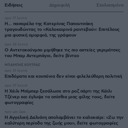
Ειδήσεις
Δημοφιλή
Σχολιασμένα
πριν 17 λεπτά
Η... πασαρέλα της Κατερίνας Παπουτσάκη
τραγουδώντας το «Καλοκαιρινά ραντεβού»: Επιτέλους
μια φυσική ομορφιά, της γράφουν
πριν 26 λεπτά
Ο Αντετοκούνμπο μιμήθηκε τις πιο αστείες γκριμάτσες
του Μπαμ Αντεμπάγιο, δείτε βίντεο
ΜΠΑΜΠΗΣ ΚΟΥΤΡΑΣ
πριν 31 λεπτά
Επιδόματα και κουπόνια δεν είναι φιλελεύθερη πολιτική
πριν 37 λεπτά
Η Χέιλι Μπίμπερ ξεσάλωσε στο ροζ πάρτι της Κάιλι
Τζένερ και έγλυψε τα οπίσθια μιας φίλης τους, δείτε
φωτογραφίες
πριν μία ώρα
Η Αγγελική Δαλιάνη απολαμβάνει το καλοκαίρι: «Ζω την
καλύτερη περίοδο της ζωής μου», δείτε φωτογραφίες