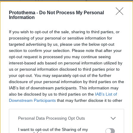
Έχει κάνει πολλές σειρές και κωμωδίες και
δράματα.Αξεπεραστες ερμηνείες σαν Ρόκος στο
Protothema -
Do Not Process My Personal
Τμήμα ηθων,σαν Εφταψυχος στο Για μια γυναίκα κι
Information
ενα αυτοκίνητο,σαν Παπασταύρου στο Νταντά για
όλες τις δουλειές και σαν πλοίαρχος Φωτιάδης.Δεν
If you wish to opt-out of the sale, sharing to third parties, or
καταλαβαίνω ποια ανάγκη έχει να δεχτεί να είναι σε
processing of your personal or sensitive information for
μια σειρά που θα είναι διασκευή ξένης σειράς και
targeted advertising by us, please use the below opt-out
όταν μάλιστα δεν του έχουν πει ακριβώς για τι σειρά
section to confirm your selection. Please note that after your
πρόκειται.Οικονομικο θέμα δεν νομίζω πως έχει γιατι
opt-out request is processed you may continue seeing
εργάστηκε την χρυσή εποχή της τηλεόρασης
interest-based ads based on personal information utilized by
us or personal information disclosed to third parties prior to
ΑΠΑΝΤΗΣΗ
your opt-out. You may separately opt-out of the further
disclosure of your personal information by third parties on the
Παρ'οτι η επιστροφή του είναι πάντα ευχάριστη την
IAB’s list of downstream participants. This information may
βρίσκω και λίγο επιπόλαιη...
also be disclosed by us to third parties on the
IAB’s List of
08.06.2026, 23:25
Downstream Participants
that may further disclose it to other
Μας έχει χαρίσει αξεπέραστες ερμηνείες σαν Ρόκος
third parties.
στο Τμήμα ηθων,σαν Εφταψυχος στο Για μια γυναίκα
Please note that this website/app uses one or more Google
Personal Data Processing Opt Outs
κι ενα αυτοκίνητο,στο Νταντά για όλες τις δουλειές
services and may gather and store information including but
σαν Παπασταύρου και σαν πλοίαρχος Φωτιάδης.Δεν
not limited to your visit or usage behaviour. You may click to
I want to opt-out of the Sharing of my
καταλαβαίνω ποια ανάγκη τον οδηγεί να επιστρέψει