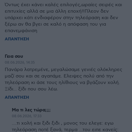
Όντως έχει κάνει καλές επιλογές,ωραίες σειρές και
επιτυχίες αλλά σε μια άλλη εποχή!!Πλεον δεν
υπάρχει κάτι ενδιαφέρον στην τηλεόραση και δεν
ξέρω αν θα βγει σε καλό η απόφαση του για
επανεμφάνιση
ΑΠΑΝΤΗΣΗ
Γεια σου
08.06.2026, 14:35
Πανάρα λατρεμένε, μεγαλώσαμε γενιές ολόκληρες
μαζί σου και σε αγαπάμε. Ελειψες πολύ από την
τηλεόραση κι άσε τους ηλίθιους να βγάζουν χολή.
Ξίδι... ξίδι που σου λέω.
ΑΠΑΝΤΗΣΗ
Μα τι λες τώρα;;;;
08.06.2026, 17:33
….τι χολή και ξιδι ξιδι , μονος του ελεγε: εγω
τηλεόραση ποτέ ξανά, τερμα …του ειπε κανείς: