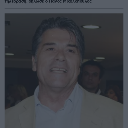
τηλεόραση, δήλωσε ο Πάνος Μιχαλόπουλος