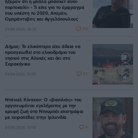
ήξεραν ότι η μπάλα μπάσκετ είναι
πορτοκαλί» - Τι είπε για το έμφραγμα
που υπέστη το 2020, Αταμάν,
Ομπράντοβιτς και Αγγελόπουλους
119
09.08.2026, 18:32
Δήμας: Το ελικόπτερο είχε άδεια να
προσγειωθεί στο ελικοδρόμιο του
νησιού στις Αλυκές και όχι στο
Σαρακήνικο
83
09.08.2026, 21:55
Loaded
:
100.00%
Ντάνιελ Κίναχαν: Ο «βασιλιάς» του
οργανωμένου εγκλήματος με την
κρυφή ζωή στο Ντουμπάι επιστρέφει
με χειροπέδες στην Ιρλανδία
4
09.08.2026, 22:15