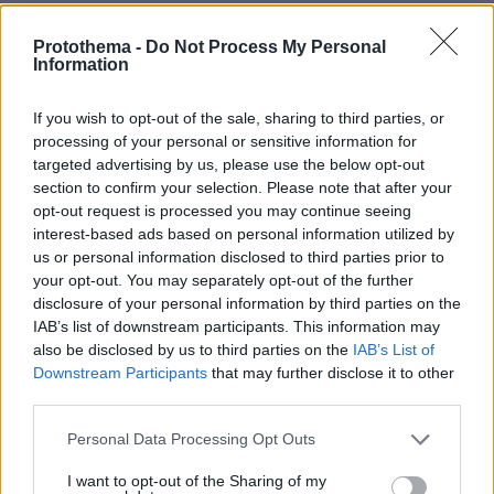
πριν 7 λεπτά
Στο νοσοκομείο 30χρονη μετά από πτώση από τη
Protothema -
Do Not Process My Personal
γέφυρα της Χαλκίδας
Information
πριν 15 λεπτά
Λίσι μετά την ήττα του ΠΑΟΚ: «Με περισσότερη
If you wish to opt-out of the sale, sharing to third parties, or
σοβαρότητα θα παίρναμε κάτι καλύτερο»
processing of your personal or sensitive information for
targeted advertising by us, please use the below opt-out
πριν 22 λεπτά
section to confirm your selection. Please note that after your
Βλάβη, ατύχημα ή πρόβλημα στο ταξίδι; Η κάλυψη που
opt-out request is processed you may continue seeing
πολλοί αγνοούν
interest-based ads based on personal information utilized by
πριν 28 λεπτά
us or personal information disclosed to third parties prior to
Χαλαρή έξοδος για τον Κυριάκο Μητσοτάκη και τη
your opt-out. You may separately opt-out of the further
σύζυγό του Μαρέβα στα Χανιά, φωτογραφίες
disclosure of your personal information by third parties on the
IAB’s list of downstream participants. This information may
πριν 31 λεπτά
also be disclosed by us to third parties on the
IAB’s List of
«Θα μπορούσε να συμβεί σύντομα»: Αισιόδοξος ξανά ο
Downstream Participants
that may further disclose it to other
Τραμπ για το τέλος του πολέμου με το Ιράν, «δεν
νομίζω ότι μπορούν ν' αντέξουν πολύ ακόμα»
third parties.
πριν 42 λεπτά
Please note that this website/app uses one or more Google
Personal Data Processing Opt Outs
Διακοπές στη Σίκινο
services and may gather and store information including but
not limited to your visit or usage behaviour. You may click to
I want to opt-out of the Sharing of my
πριν 43 λεπτά