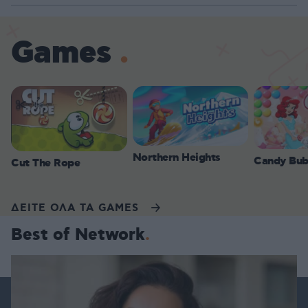
Games
Northern Heights
Candy Bub
Cut The Rope
ΔΕΙΤΕ ΟΛΑ ΤΑ GAMES
Best of Network