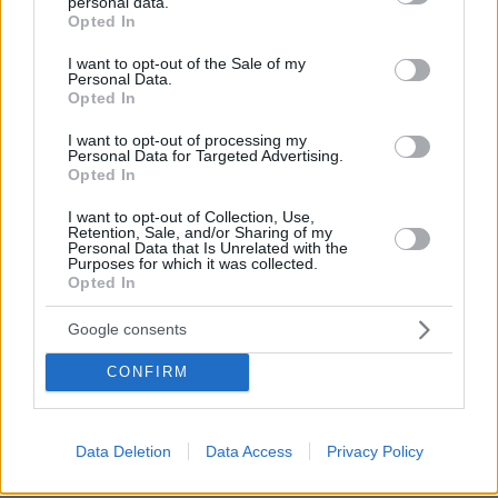
personal data.
grant or deny consent to Google and its third-party tags to
Ο Τραμπ θα απαγορεύσει τη χορήγηση υπηκοότητας στα
Opted In
use your data for below specified purposes in below Google
παιδιά αλλοδαπών που πηγαίνουν στις ΗΠΑ για να
consent section.
γεννήσουν
I want to opt-out of the Sale of my
Personal Data.
Opted In
πριν μία ώρα
Πώς θα βοηθήσετε τη γάτα σας να συνηθίσει το κλουβί
I want to opt-out of processing my
της
Personal Data for Targeted Advertising.
Opted In
06.08.2026, 23:21
Κόπωση της Wall Street μετά τα ρεκόρ εν μέσω
I want to opt-out of Collection, Use,
αβεβαιότητας για το Ιράν, το πετρέλαιο και τη Fed
Retention, Sale, and/or Sharing of my
Personal Data that Is Unrelated with the
06.08.2026, 23:17
Purposes for which it was collected.
Στη ΓΑΔΑ κρατείται η 46χρονη που κατηγορείται για την
Opted In
επίθεση στη Marfin, δείτε βίντεο και φωτογραφίες
Google consents
ΔΕΙΤΕ ΟΛΕΣ ΤΙΣ ΕΙΔΗΣΕΙΣ
CONFIRM
Data Deletion
Data Access
Privacy Policy
ΤΑ ΠΙΟ ΔΗΜΟΦΙΛΗ