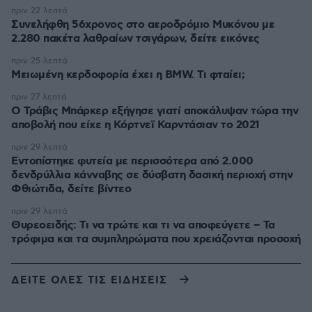
πριν 22 λεπτά
Συνελήφθη 56χρονος στο αεροδρόμιο Μυκόνου με
2.280 πακέτα λαθραίων τσιγάρων, δείτε εικόνες
πριν 25 λεπτά
Μειωμένη κερδοφορία έχει η BMW. Τι φταίει;
πριν 27 λεπτά
O Τράβις Μπάρκερ εξήγησε γιατί αποκάλυψαν τώρα την
αποβολή που είχε η Κόρτνεϊ Καρντάσιαν το 2021
πριν 29 λεπτά
Εντοπίστηκε φυτεία με περισσότερα από 2.000
δενδρύλλια κάνναβης σε δύσβατη δασική περιοχή στην
Φθιώτιδα, δείτε βίντεο
πριν 29 λεπτά
Θυρεοειδής: Τι να τρώτε και τι να αποφεύγετε – Τα
τρόφιμα και τα συμπληρώματα που χρειάζονται προσοχή
ΔΕΙΤΕ ΟΛΕΣ ΤΙΣ ΕΙΔΗΣΕΙΣ