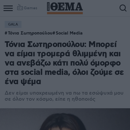
Games
GALA
Column
Column
Τόνια Σωτηροπούλου
Social Media
1
2
Τόνια Σωτηροπούλου: Μπορεί
να είμαι τρομερά θλιμμένη και
να ανεβάζω κάτι πολύ όμορφο
στα social media, όλοι ζούμε σε
ένα ψέμα
Δεν είμαι υποχρεωμένη να πω τα εσώψυχά μου
σε όλον τον κόσμο, είπε η ηθοποιός