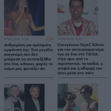
5
07.08.2026, 10:27
07.08.2026, 10:55
Οικογένεια Πέρεζ Χίλτον
Ανδρομάχη για πρόσφατη
για τον αυτοτραυματισμό
εμφάνισή της: Ένα μεγάλο
του σε live στο TikTok:
συγγνώμη που δεν
Λίγο πριν από το
μπόρεσα να ανταπεξέλθω
περιστατικό, τα παιδιά, η
στο live, κάποιες φορές το
ανιψιά και η αδερφή του
σώμα μας φωνάζει όχι
ήταν μέσα στο σπίτι