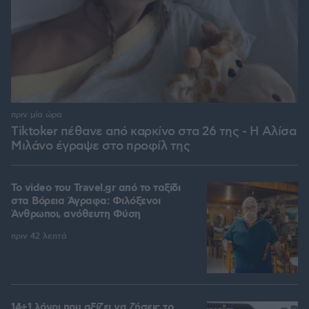
πριν μία ώρα
Tiktoker πέθανε από καρκίνο στα 26 της - Η Αλίσα
Μιλάνο έγραψε στο προφίλ της
To video του Travel.gr από το ταξίδι
στα Βόρεια Άγραφα: Φιλόξενοι
Άνθρωποι, ανόθευτη Φύση
πριν 42 λεπτά
14+1 λόγοι που αξίζει να ζήσεις το