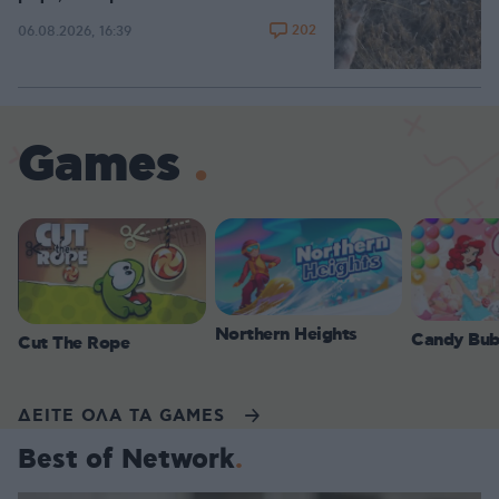
202
06.08.2026, 16:39
Games
Northern Heights
Candy Bub
Cut The Rope
ΔΕΙΤΕ ΟΛΑ ΤΑ GAMES
Best of Network