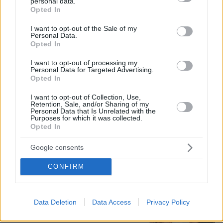
personal data.
grant or deny consent to Google and its third-party tags to
Opted In
use your data for below specified purposes in below Google
consent section.
I want to opt-out of the Sale of my
Personal Data.
Opted In
I want to opt-out of processing my
Personal Data for Targeted Advertising.
Opted In
I want to opt-out of Collection, Use,
Retention, Sale, and/or Sharing of my
Personal Data that Is Unrelated with the
Purposes for which it was collected.
Opted In
Google consents
07.08.2026, 09:43
Πόσο κοστίζει μία εβδομάδα σε βίλες -
CONFIRM
παράδεισους
Data Deletion
Data Access
Privacy Policy
Στο Α΄ Νεκροταφείο το μνημόσυνο
για τον έναν χρόνο από τον θάνατο