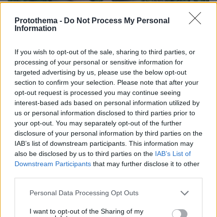
Protothema -
Do Not Process My Personal
Information
If you wish to opt-out of the sale, sharing to third parties, or
processing of your personal or sensitive information for
targeted advertising by us, please use the below opt-out
section to confirm your selection. Please note that after your
07.08.2026, 07:19
opt-out request is processed you may continue seeing
«Δεν το πιστεύουμε», λένε οι Αμερικανοί που
interest-based ads based on personal information utilized by
υιοθέτησαν τον Αφγανό στη Λέσβο - Η αρχική
us or personal information disclosed to third parties prior to
εκδοχή για το φονικό στην Κυψέλη και η σιωπή
your opt-out. You may separately opt-out of the further
στην απολογία
disclosure of your personal information by third parties on the
IAB’s list of downstream participants. This information may
also be disclosed by us to third parties on the
IAB’s List of
Downstream Participants
that may further disclose it to other
third parties.
Please note that this website/app uses one or more Google
Personal Data Processing Opt Outs
services and may gather and store information including but
not limited to your visit or usage behaviour. You may click to
I want to opt-out of the Sharing of my