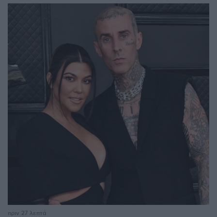
πριν 27 λεπτά