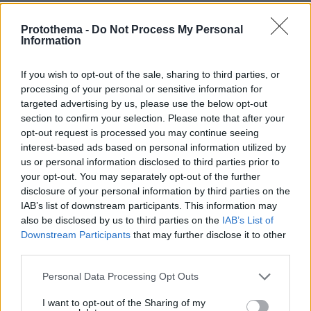
πριν 43 λεπτά
Τα σοβαρά λάθη που κάνουμε και επηρεάζεται η υγεία
Protothema -
Do Not Process My Personal
Information
του σκύλου μας
πριν μία ώρα
If you wish to opt-out of the sale, sharing to third parties, or
Ο Τομ Χόλαντ δάκρυσε όταν είδε τη Ζεντάγια στον
processing of your personal or sensitive information for
«μυστικό» γάμο τους στην Αγγλία
targeted advertising by us, please use the below opt-out
section to confirm your selection. Please note that after your
opt-out request is processed you may continue seeing
ΔΕΙΤΕ ΟΛΕΣ ΤΙΣ ΕΙΔΗΣΕΙΣ
interest-based ads based on personal information utilized by
us or personal information disclosed to third parties prior to
your opt-out. You may separately opt-out of the further
disclosure of your personal information by third parties on the
ΤΑ ΠΙΟ ΔΗΜΟΦΙΛΗ
IAB’s list of downstream participants. This information may
also be disclosed by us to third parties on the
IAB’s List of
Downstream Participants
that may further disclose it to other
third parties.
Please note that this website/app uses one or more Google
Personal Data Processing Opt Outs
services and may gather and store information including but
not limited to your visit or usage behaviour. You may click to
I want to opt-out of the Sharing of my