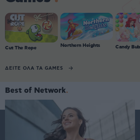
Northern Heights
Candy Bub
Cut The Rope
ΔΕΙΤΕ ΟΛΑ ΤΑ GAMES
Best of Network