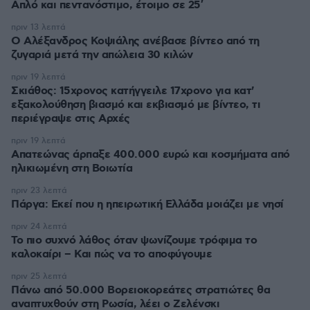
Απλό και πεντανόστιμο, έτοιμο σε 25′
πριν 13 λεπτά
Ο Αλέξανδρος Κοψιάλης ανέβασε βίντεο από τη
ζυγαριά μετά την απώλεια 30 κιλών
πριν 19 λεπτά
Σκιάθος: 15χρονος κατήγγειλε 17χρονο για κατ'
εξακολούθηση βιασμό και εκβιασμό με βίντεο, τι
περιέγραψε στις Αρχές
πριν 19 λεπτά
Απατεώνας άρπαξε 400.000 ευρώ και κοσμήματα από
ηλικιωμένη στη Βοιωτία
πριν 23 λεπτά
Πάργα: Εκεί που η ηπειρωτική Ελλάδα μοιάζει με νησί
πριν 24 λεπτά
Το πιο συχνό λάθος όταν ψωνίζουμε τρόφιμα το
καλοκαίρι – Και πώς να το αποφύγουμε
πριν 25 λεπτά
Πάνω από 50.000 Βορειοκορεάτες στρατιώτες θα
αναπτυχθούν στη Ρωσία, λέει ο Ζελένσκι