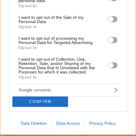
personal data.
grant or deny consent to Google and its third-party tags to
Opted In
use your data for below specified purposes in below Google
consent section.
I want to opt-out of the Sale of my
Personal Data.
Opted In
I want to opt-out of processing my
Personal Data for Targeted Advertising.
Opted In
I want to opt-out of Collection, Use,
Retention, Sale, and/or Sharing of my
Personal Data that Is Unrelated with the
Purposes for which it was collected.
Opted In
Loaded
:
100.00%
Google consents
09.08.2026, 14:15
Η Πολιτική Αεροπορία διαπίστωσε κενό στον νόμο
CONFIRM
όταν ένας... απίθανος τύπος προσγείωσε το
ελικόπτερό του στο Σαρακήνικο με εκατοντάδες
λουόμενους - Παρέμβαση Εισαγγελέα
Data Deletion
Data Access
Privacy Policy